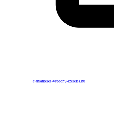
ajanlatkeres@redony-szereles.hu