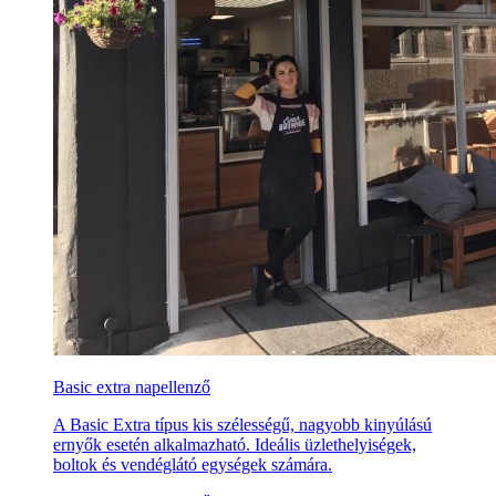
Basic extra napellenző
A Basic Extra típus kis szélességű, nagyobb kinyúlású
ernyők esetén alkalmazható. Ideális üzlethelyiségek,
boltok és vendéglátó egységek számára.