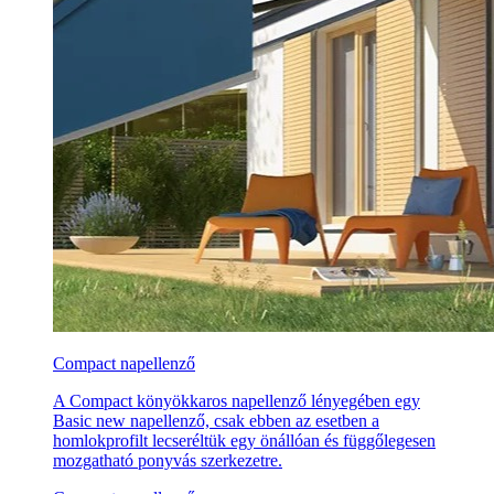
Compact napellenző
A Compact könyökkaros napellenző lényegében egy
Basic new napellenző, csak ebben az esetben a
homlokprofilt lecseréltük egy önállóan és függőlegesen
mozgatható ponyvás szerkezetre.