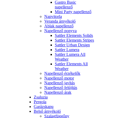
Gastro Basic
napellenző
Mini Party napellenző
Napvitorla
Veranda árnyékoló
Ablak napellenző
Napellenző ponyva
Sattler Elements Solids
Sattler Elements Stripes
Sattler Urban Design
Sattler Lumera
Sattler Lumera All
Weather
Sattler Elements All
Weather
Napellenző érzékelők
Napellenző motor
Napellenző javítás
Napellenző felújítás
Napellenző árak
Zsaluzia
Pergola
Garázskapu
Belső árnyékoló
Szalagfüggőny