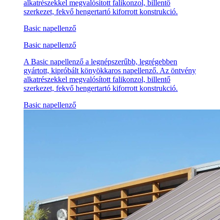
alkatrészekkel megvalósított falikonzol, billentő
szerkezet, fekvő hengertartó kiforrott konstrukció.
Basic napellenző
Basic napellenző
A Basic napellenző a legnépszerűbb, legrégebben
gyártott, kipróbált könyökkaros napellenző. Az öntvény
alkatrészekkel megvalósított falikonzol, billentő
szerkezet, fekvő hengertartó kiforrott konstrukció.
Basic napellenző