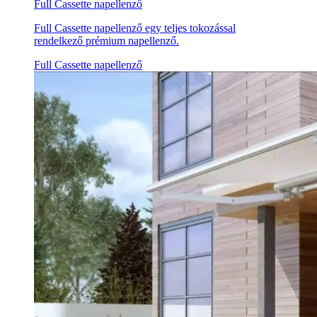
Full Cassette napellenző
Full Cassette napellenző egy teljes tokozással
rendelkező prémium napellenző.
Full Cassette napellenző