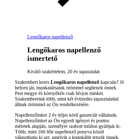
Lengőkaros napellenző
Lengőkaros napellenző
ismertető
Kiváló szakértelem, 20 év tapasztalat
Szakembert keres
Lengőkaros napellenző
kapcsán? Jó
helyen jár, munkatársaink örömmel segítenek önnek
Pest megye és környékén csak hívjon minket.
Szakembereink több, mint két évtizedes tapasztalattal
állnak örömmel az Ön rendelkezésére.
Napellenzőinkre 2 év teljes körű garanciát vállalunk.
Napellenzőinket az Ön egyedi igényei és pontos
méretek alapján, személyre szabott módon gyártjuk le.
Több, mint 160 féle napellenző ponyva közül
választhatja ki azt, amelyik a leginkább tetszik önnek,