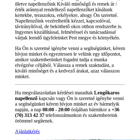
illetve napellenzőink Kiváló minőségű és remek ár /
érték aránnyal rendelkező napellenzőket kínálunk
kertekbe, teraszokra, erkélyekre, ahogy Ön szeretné.
Napellenzőink vezérelhetők kézzel, kapcsolóval,
távirányítóval, de beköthető okos otthon rendszerbe is.
Ingyenes kiszállítással, felméréssel és tanácsadással
várjuk leendő ügyfeleinket Pest megye és környékén.
Ha Ön is szeretné igénybe venni a segítségünket, kérem
hívjon minket és egyeztessen le velünk egy időpontot,
amikor szakemberünket fogadni tudja a munka
elvégzése céljából. Válassza a remek szaktudást, a
kiváló minőséget és a kedvező árakat, azaz válasszon
minket.
Ha megválaszolatlan kérdései maradtak
Lengőkaros
napellenző
kapcsán vagy Ön is szeretné igénybe venni
a segítségünket kérem hívjon minket az év bármelyik
napján, a nap
08:00 - 20:00
órájában bármikor a
+36
(70) 313 42 37
telefonszámunkon és szakembereink
örömmel segítenek.
Ajánlatkérés