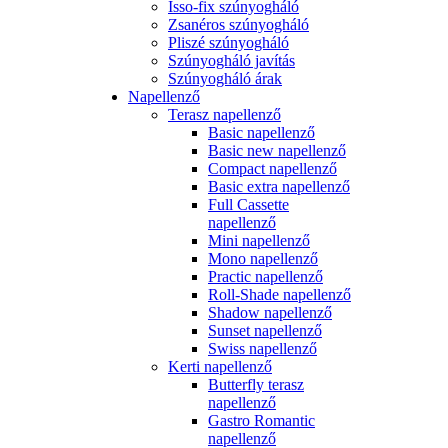
Isso-fix szúnyogháló
Zsanéros szúnyogháló
Pliszé szúnyogháló
Szúnyogháló javítás
Szúnyogháló árak
Napellenző
Terasz napellenző
Basic napellenző
Basic new napellenző
Compact napellenző
Basic extra napellenző
Full Cassette
napellenző
Mini napellenző
Mono napellenző
Practic napellenző
Roll-Shade napellenző
Shadow napellenző
Sunset napellenző
Swiss napellenző
Kerti napellenző
Butterfly terasz
napellenző
Gastro Romantic
napellenző