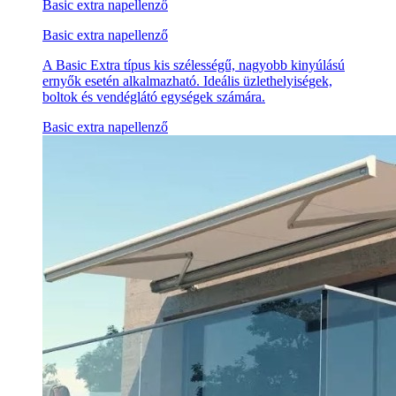
Basic extra napellenző
Basic extra napellenző
A Basic Extra típus kis szélességű, nagyobb kinyúlású
ernyők esetén alkalmazható. Ideális üzlethelyiségek,
boltok és vendéglátó egységek számára.
Basic extra napellenző