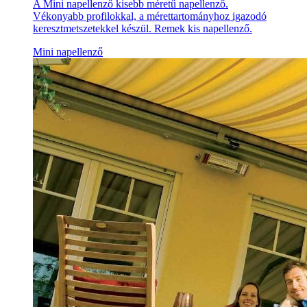
A Mini napellenző kisebb méretű napellenző.
Vékonyabb profilokkal, a mérettartományhoz igazodó
keresztmetszetekkel készül. Remek kis napellenző.
Mini napellenző