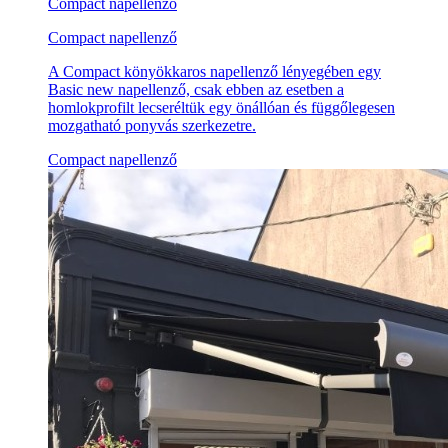
Compact napellenző
Compact napellenző
A Compact könyökkaros napellenző lényegében egy
Basic new napellenző, csak ebben az esetben a
homlokprofilt lecseréltük egy önállóan és függőlegesen
mozgatható ponyvás szerkezetre.
Compact napellenző