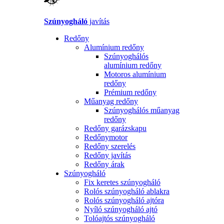
Szúnyogháló
javítás
Redőny
Alumínium redőny
Szúnyoghálós
alumínium redőny
Motoros alumínium
redőny
Prémium redőny
Műanyag redőny
Szúnyoghálós műanyag
redőny
Redőny garázskapu
Redőnymotor
Redőny szerelés
Redőny javítás
Redőny árak
Szúnyogháló
Fix keretes szúnyogháló
Rolós szúnyogháló ablakra
Rolós szúnyogháló ajtóra
Nyíló szúnyogháló ajtó
Tolóajtós szúnyogháló