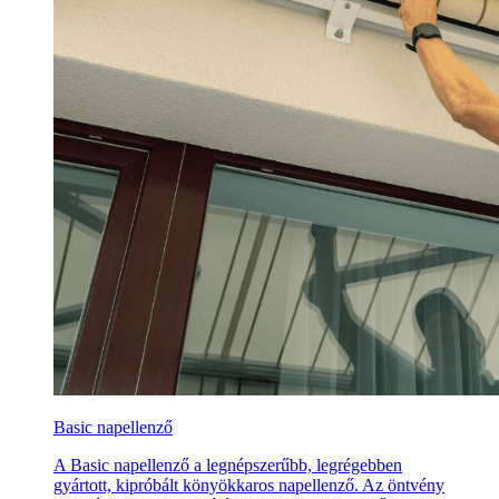
Basic napellenző
A Basic napellenző a legnépszerűbb, legrégebben
gyártott, kipróbált könyökkaros napellenző. Az öntvény