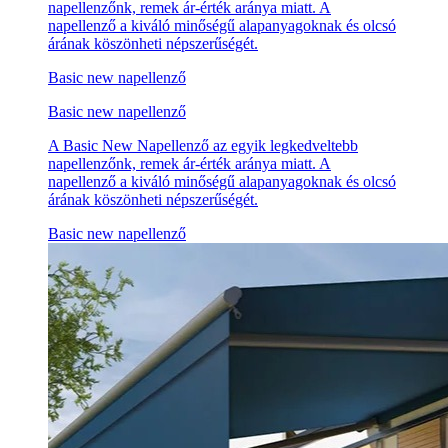
napellenzőnk, remek ár-érték aránya miatt. A
napellenző a kiváló minőségű alapanyagoknak és olcsó
árának köszönheti népszerűségét.
Basic new napellenző
Basic new napellenző
A Basic New Napellenző az egyik legkedveltebb
napellenzőnk, remek ár-érték aránya miatt. A
napellenző a kiváló minőségű alapanyagoknak és olcsó
árának köszönheti népszerűségét.
Basic new napellenző