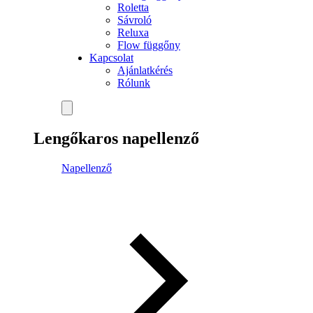
Roletta
Sávroló
Reluxa
Flow függőny
Kapcsolat
Ajánlatkérés
Rólunk
Lengőkaros napellenző
Napellenző