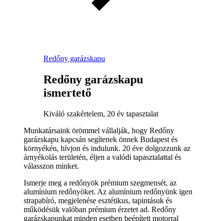
Redőny garázskapu
Redőny garázskapu
ismertető
Kiváló szakértelem, 20 év tapasztalat
Munkatársaink örömmel vállalják, hogy Redőny
garázskapu kapcsán segítenek önnek Budapest és
környékén, hívjon és indulunk. 20 éve dolgozzunk az
árnyékolás területén, éljen a valódi tapasztalattal és
válasszon minket.
Ismerje meg a redőnyök prémium szegmensét, az
alumínium redőnyöket. Az alumínium redőnyünk igen
strapabíró, megjelenése esztétikus, tapintásuk és
működésük valóban prémium érzetet ad. Redőny
garázskapunkat minden esetben beépített motorral