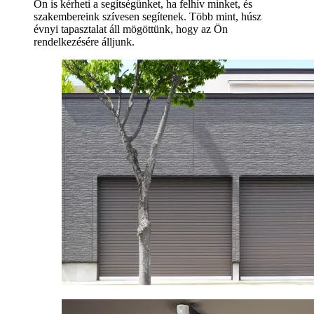
Ön is kérheti a segítségünket, ha felhív minket, és
szakembereink szívesen segítenek. Több mint, húsz
évnyi tapasztalat áll mögöttünk, hogy az Ön
rendelkezésére álljunk.