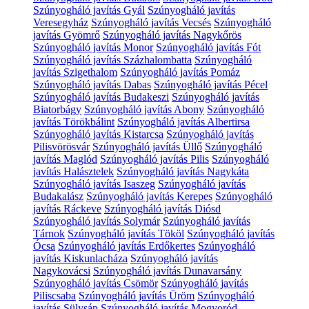
Szúnyogháló javítás Gyál
Szúnyogháló javítás
Veresegyház
Szúnyogháló javítás Vecsés
Szúnyogháló
javítás Gyömrő
Szúnyogháló javítás Nagykőrös
Szúnyogháló javítás Monor
Szúnyogháló javítás Fót
Szúnyogháló javítás Százhalombatta
Szúnyogháló
javítás Szigethalom
Szúnyogháló javítás Pomáz
Szúnyogháló javítás Dabas
Szúnyogháló javítás Pécel
Szúnyogháló javítás Budakeszi
Szúnyogháló javítás
Biatorbágy
Szúnyogháló javítás Abony
Szúnyogháló
javítás Törökbálint
Szúnyogháló javítás Albertirsa
Szúnyogháló javítás Kistarcsa
Szúnyogháló javítás
Pilisvörösvár
Szúnyogháló javítás Üllő
Szúnyogháló
javítás Maglód
Szúnyogháló javítás Pilis
Szúnyogháló
javítás Halásztelek
Szúnyogháló javítás Nagykáta
Szúnyogháló javítás Isaszeg
Szúnyogháló javítás
Budakalász
Szúnyogháló javítás Kerepes
Szúnyogháló
javítás Ráckeve
Szúnyogháló javítás Diósd
Szúnyogháló javítás Solymár
Szúnyogháló javítás
Tárnok
Szúnyogháló javítás Tököl
Szúnyogháló javítás
Ócsa
Szúnyogháló javítás Erdőkertes
Szúnyogháló
javítás Kiskunlacháza
Szúnyogháló javítás
Nagykovácsi
Szúnyogháló javítás Dunavarsány
Szúnyogháló javítás Csömör
Szúnyogháló javítás
Piliscsaba
Szúnyogháló javítás Üröm
Szúnyogháló
javítás Sülysáp
Szúnyogháló javítás Mogyoród