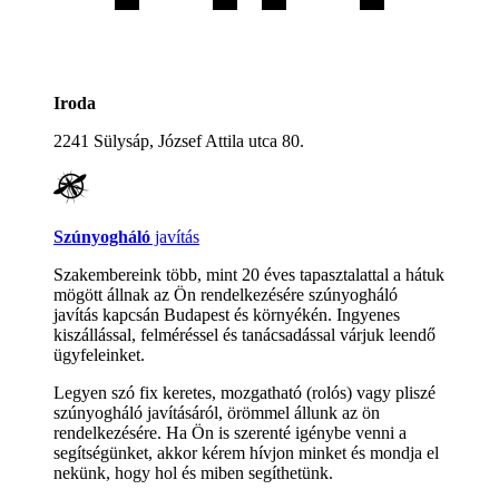
Iroda
2241 Sülysáp, József Attila utca 80.
Szúnyogháló
javítás
Szakembereink több, mint 20 éves tapasztalattal a hátuk
mögött állnak az Ön rendelkezésére szúnyogháló
javítás kapcsán Budapest és környékén. Ingyenes
kiszállással, felméréssel és tanácsadással várjuk leendő
ügyfeleinket.
Legyen szó fix keretes, mozgatható (rolós) vagy pliszé
szúnyogháló javításáról, örömmel állunk az ön
rendelkezésére. Ha Ön is szerenté igénybe venni a
segítségünket, akkor kérem hívjon minket és mondja el
nekünk, hogy hol és miben segíthetünk.