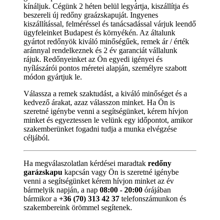
kínáljuk. Cégünk 2 héten belül legyártja, kiszállítja és
beszereli új redőny graázskapuját. Ingyenes
kiszállítással, felméréssel és tanácsadással várjuk leendő
ügyfeleinket Budapest és környékén. Az általunk
gyártot redőnyök kiváló minőségűek, remek ár / érték
aránnyal rendelkeznek és 2 év garanciát vállalunk
rájuk. Redőnyeinket az Ön egyedi igényei és
nyílászárói pontos méretei alapján, személyre szabott
módon gyártjuk le.
Válassza a remek szaktudást, a kiváló minőséget és a
kedvező árakat, azaz válasszon minket. Ha Ön is
szeretné igénybe venni a segítségünket, kérem hívjon
minket és egyeztessen le velünk egy időpontot, amikor
szakemberünket fogadni tudja a munka elvégzése
céljából.
Ha megválaszolatlan kérdései maradtak
redőny
garázskapu
kapcsán vagy Ön is szeretné igénybe
venni a segítségünket kérem hívjon minket az év
bármelyik napján, a nap
08:00 - 20:00
órájában
bármikor a
+36 (70) 313 42 37
telefonszámunkon és
szakembereink örömmel segítenek.