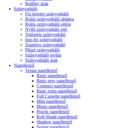
Redőny árak
Szúnyogháló
Fix keretes szúnyogháló
Rolós szúnyogháló ablakra
Rolós szúnyogháló ajtóra
Nyíló szúnyogháló ajtó
Tolóajtós szúnyogháló
Isso-fix szúnyogháló
Zsanéros szúnyogháló
Pliszé szúnyogháló
Szúnyogháló javítás
Szúnyogháló árak
Napellenző
Terasz napellenző
Basic napellenző
Basic new napellenző
Compact napellenző
Basic extra napellenző
Full Cassette napellenző
Mini napellenző
Mono napellenző
Practic napellenző
Roll-Shade napellenző
Shadow napellenző
Sunset napellenző