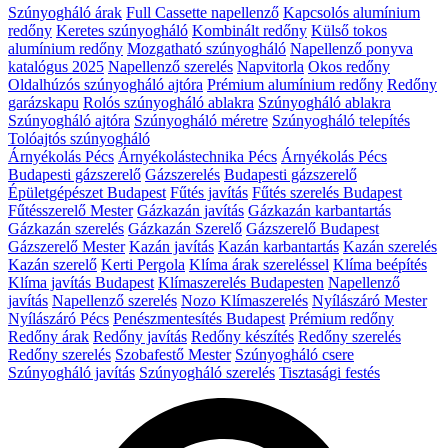
Szúnyogháló árak
Full Cassette napellenző
Kapcsolós alumínium
redőny
Keretes szúnyogháló
Kombinált redőny
Külső tokos
alumínium redőny
Mozgatható szúnyogháló
Napellenző ponyva
katalógus 2025
Napellenző szerelés
Napvitorla
Okos redőny
Oldalhúzós szúnyogháló ajtóra
Prémium alumínium redőny
Redőny
garázskapu
Rolós szúnyogháló ablakra
Szúnyogháló ablakra
Szúnyogháló ajtóra
Szúnyogháló méretre
Szúnyogháló telepítés
Tolóajtós szúnyogháló
Árnyékolás Pécs
Árnyékolástechnika Pécs
Árnyékolás Pécs
Budapesti gázszerelő
Gázszerelés
Budapesti gázszerelő
Épületgépészet Budapest
Fűtés javítás
Fűtés szerelés Budapest
Fűtésszerelő Mester
Gázkazán javítás
Gázkazán karbantartás
Gázkazán szerelés
Gázkazán Szerelő
Gázszerelő Budapest
Gázszerelő Mester
Kazán javítás
Kazán karbantartás
Kazán szerelés
Kazán szerelő
Kerti Pergola
Klíma árak szereléssel
Klíma beépítés
Klíma javítás Budapest
Klímaszerelés Budapesten
Napellenző
javítás
Napellenző szerelés
Nozo Klímaszerelés
Nyílászáró Mester
Nyílászáró Pécs
Penészmentesítés Budapest
Prémium redőny
Redőny árak
Redőny javítás
Redőny készítés
Redőny szerelés
Redőny szerelés
Szobafestő Mester
Szúnyogháló csere
Szúnyogháló javítás
Szúnyogháló szerelés
Tisztasági festés