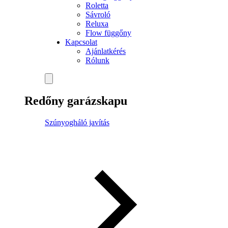
Roletta
Sávroló
Reluxa
Flow függőny
Kapcsolat
Ajánlatkérés
Rólunk
Redőny garázskapu
Szúnyogháló javítás