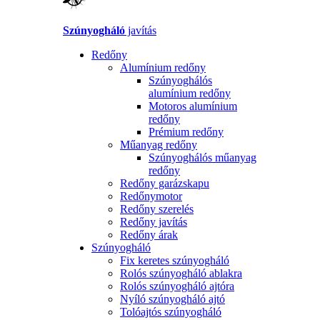
Szúnyogháló
javítás
Redőny
Alumínium redőny
Szúnyoghálós
alumínium redőny
Motoros alumínium
redőny
Prémium redőny
Műanyag redőny
Szúnyoghálós műanyag
redőny
Redőny garázskapu
Redőnymotor
Redőny szerelés
Redőny javítás
Redőny árak
Szúnyogháló
Fix keretes szúnyogháló
Rolós szúnyogháló ablakra
Rolós szúnyogháló ajtóra
Nyíló szúnyogháló ajtó
Tolóajtós szúnyogháló