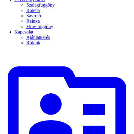
Szalagfüggőny
Roletta
Sávroló
Reluxa
Flow függőny
Kapcsolat
Ajánlatkérés
Rólunk