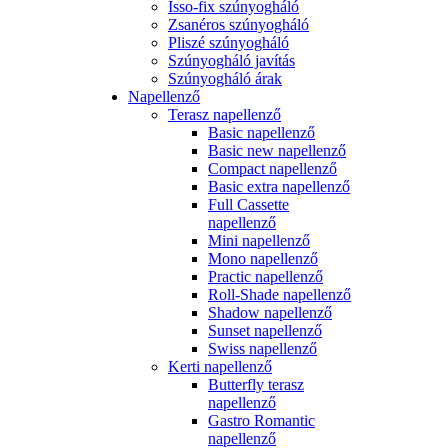
Isso-fix szúnyogháló
Zsanéros szúnyogháló
Pliszé szúnyogháló
Szúnyogháló javítás
Szúnyogháló árak
Napellenző
Terasz napellenző
Basic napellenző
Basic new napellenző
Compact napellenző
Basic extra napellenző
Full Cassette
napellenző
Mini napellenző
Mono napellenző
Practic napellenző
Roll-Shade napellenző
Shadow napellenző
Sunset napellenző
Swiss napellenző
Kerti napellenző
Butterfly terasz
napellenző
Gastro Romantic
napellenző