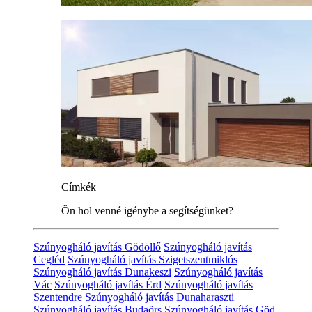
Címkék
Ön hol venné igénybe a segítségünket?
Szúnyogháló javítás Gödöllő
Szúnyogháló javítás
Cegléd
Szúnyogháló javítás Szigetszentmiklós
Szúnyogháló javítás Dunakeszi
Szúnyogháló javítás
Vác
Szúnyogháló javítás Érd
Szúnyogháló javítás
Szentendre
Szúnyogháló javítás Dunaharaszti
Szúnyogháló javítás Budaörs
Szúnyogháló javítás Göd