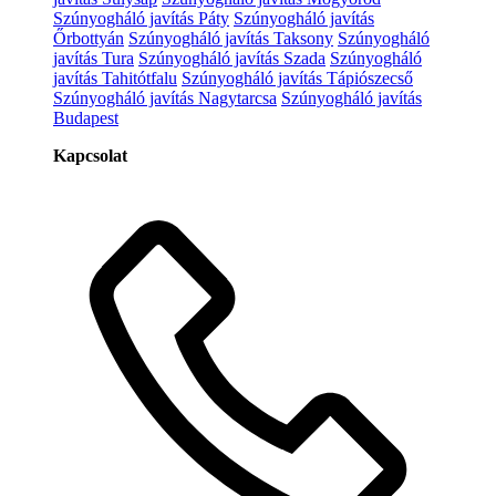
Szúnyogháló javítás Páty
Szúnyogháló javítás
Őrbottyán
Szúnyogháló javítás Taksony
Szúnyogháló
javítás Tura
Szúnyogháló javítás Szada
Szúnyogháló
javítás Tahitótfalu
Szúnyogháló javítás Tápiószecső
Szúnyogháló javítás Nagytarcsa
Szúnyogháló javítás
Budapest
Kapcsolat