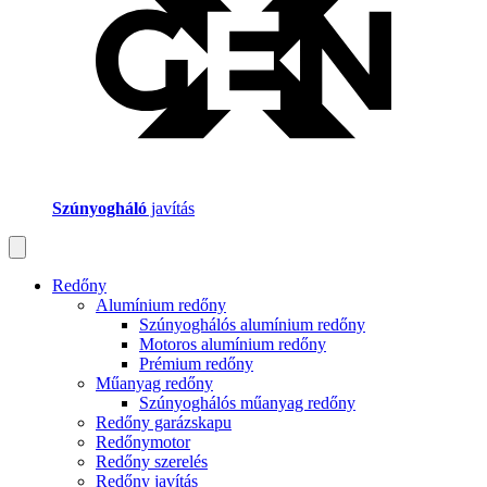
Szúnyogháló
javítás
Redőny
Alumínium redőny
Szúnyoghálós alumínium redőny
Motoros alumínium redőny
Prémium redőny
Műanyag redőny
Szúnyoghálós műanyag redőny
Redőny garázskapu
Redőnymotor
Redőny szerelés
Redőny javítás