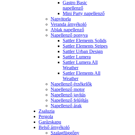
Gastro Basic
napellenző
Mini Party napellenző
Napvitorla
Veranda árnyékoló
Ablak napellenző
Napellenző ponyva
Sattler Elements Solids
Sattler Elements Stripes
Sattler Urban Design
Sattler Lumera
Sattler Lumera All
Weather
Sattler Elements All
Weather
Napellenző érzékelők
Napellenző motor
Napellenző javítás
Napellenző felújítás
Napellenző árak
Zsaluzia
Pergola
Garázskapu
Belső árnyékoló
Szalagfüggőny