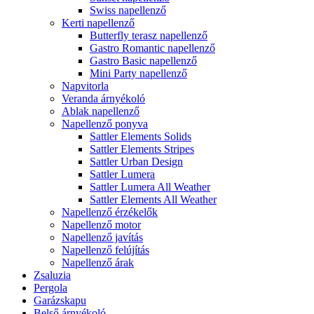
Swiss napellenző
Kerti napellenző
Butterfly terasz napellenző
Gastro Romantic napellenző
Gastro Basic napellenző
Mini Party napellenző
Napvitorla
Veranda árnyékoló
Ablak napellenző
Napellenző ponyva
Sattler Elements Solids
Sattler Elements Stripes
Sattler Urban Design
Sattler Lumera
Sattler Lumera All Weather
Sattler Elements All Weather
Napellenző érzékelők
Napellenző motor
Napellenző javítás
Napellenző felújítás
Napellenző árak
Zsaluzia
Pergola
Garázskapu
Belső árnyékoló