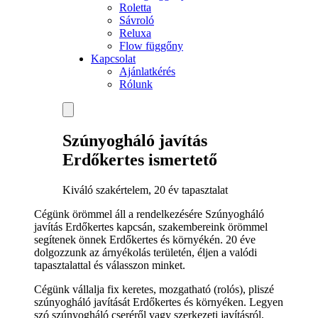
Roletta
Sávroló
Reluxa
Flow függőny
Kapcsolat
Ajánlatkérés
Rólunk
Szúnyogháló javítás
Erdőkertes ismertető
Kiváló szakértelem, 20 év tapasztalat
Cégünk örömmel áll a rendelkezésére Szúnyogháló
javítás Erdőkertes kapcsán, szakembereink örömmel
segítenek önnek Erdőkertes és környékén. 20 éve
dolgozzunk az árnyékolás területén, éljen a valódi
tapasztalattal és válasszon minket.
Cégünk vállalja fix keretes, mozgatható (rolós), pliszé
szúnyogháló javítását Erdőkertes és környéken. Legyen
szó szúnyogháló cseréről vagy szerkezeti javításról,