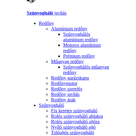
Szúnyogháló
javítás
Redőny
Alumínium redőny
Szúnyoghálós
alumínium redőny
Motoros alumínium
redőny
Prémium redőny
Műanyag redőny
Szúnyoghálós műanyag
redőny
Redőny garázskapu
Redőnymotor
Redőny szerelés
Redőny javítás
Redőny árak
Szúnyogháló
Fix keretes szúnyogháló
Rolós szúnyogháló ablakra
Rolós szúnyogháló ajtóra
Nyíló szúnyogháló ajtó
Tolóajtós szúnyogháló