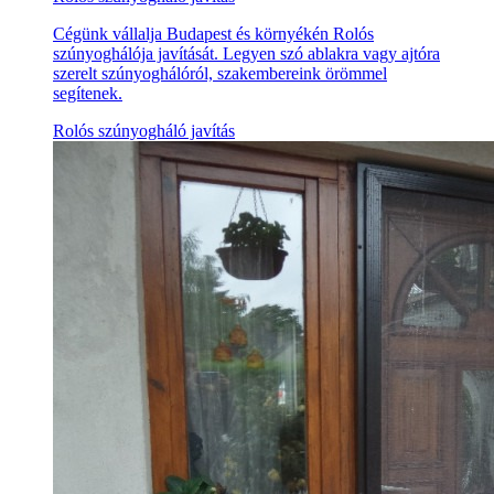
Cégünk vállalja Budapest és környékén Rolós
szúnyoghálója javítását. Legyen szó ablakra vagy ajtóra
szerelt szúnyoghálóról, szakembereink örömmel
segítenek.
Rolós szúnyogháló javítás