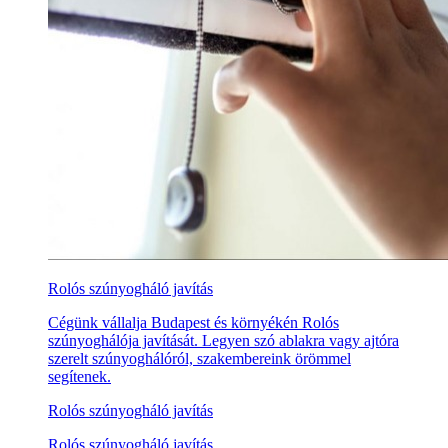
Rolós szúnyogháló javítás
Cégünk vállalja Budapest és környékén Rolós
szúnyoghálója javítását. Legyen szó ablakra vagy ajtóra
szerelt szúnyoghálóról, szakembereink örömmel
segítenek.
Rolós szúnyogháló javítás
Rolós szúnyogháló javítás