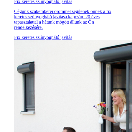
Fix keretes szúnyogháló javítás
Cégünk szakemberei örömmel segítenek önnek a fix
keretes szúnyogháló javítása kapcsán. 20 éves
tapasztalattal a hátunk mögött állunk az Ön
rendelkezésére.
Fix keretes szúnyogháló javítás