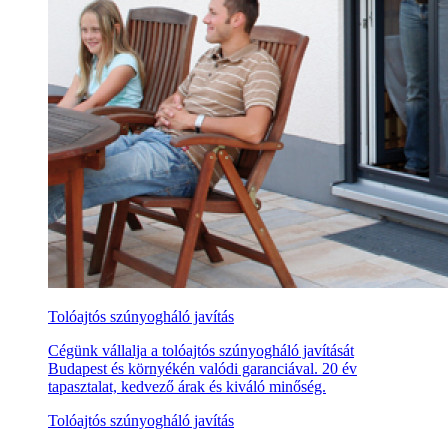
Tolóajtós szúnyogháló javítás
Cégünk vállalja a tolóajtós szúnyogháló javítását
Budapest és környékén valódi garanciával. 20 év
tapasztalat, kedvező árak és kiváló minőség.
Tolóajtós szúnyogháló javítás