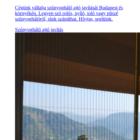
Cégünk vállalja szúnyogháló ajtó javítását Budapest és
környékén. Legyen szó rolós, nyíló, toló vagy pliszé
szúnyoghálóról, ránk számíthat. Hívjon, segítünk.
Szúnyogháló ajtó javítás