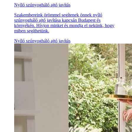
Nyíló szúnyogháló ajtó javítás
Szakembereink örömmel segítenek önnek nyíló
szúnyogháló ajtó javítása kapcsán Budapest és
környékén. Hívjon minket és mondja el nekünk, hogy
miben segíthetünk.
Nyíló szúnyogháló ajtó javítás