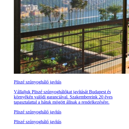
Pliszé szúnyogháló javítás
Vállaljuk Pliszé szúnyoghálókat javítását Budapest és
környékén valódi garanciával. Szakembereink 20 éves
tapasztalattal a hátuk mögött állnak a rendelkezésére.
Pliszé szúnyogháló javítás
Pliszé szúnyogháló javítás