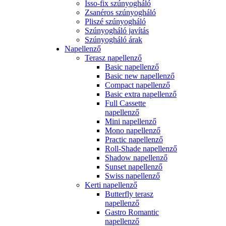
Isso-fix szúnyogháló
Zsanéros szúnyogháló
Pliszé szúnyogháló
Szúnyogháló javítás
Szúnyogháló árak
Napellenző
Terasz napellenző
Basic napellenző
Basic new napellenző
Compact napellenző
Basic extra napellenző
Full Cassette
napellenző
Mini napellenző
Mono napellenző
Practic napellenző
Roll-Shade napellenző
Shadow napellenző
Sunset napellenző
Swiss napellenző
Kerti napellenző
Butterfly terasz
napellenző
Gastro Romantic
napellenző