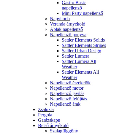
Gastro Basic
napellenző
Mini Party napellenző
Napvitorla
Veranda árnyékoló
Ablak napellenző
Napellenző ponyva
Sattler Elements Solids
Sattler Elements Stripes
Sattler Urban Design
Sattler Lumera
Sattler Lumera All
Weather
Sattler Elements All
Weather
Napellenző érzékelők
Napellenző motor
Napellenző javítás
Napellenző felújítás
Napellenző árak
Zsaluzia
Pergola
Garázskapu
Belső árnyékoló
Szalagfüggőny