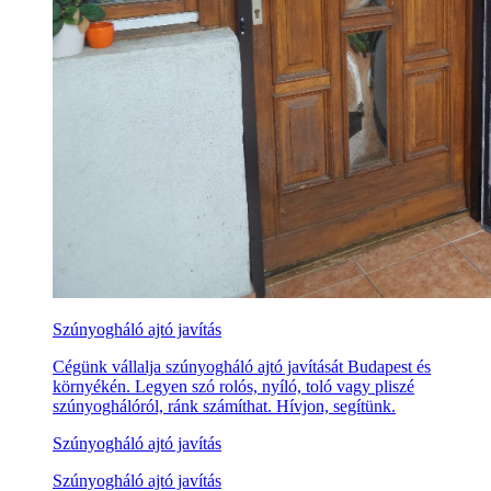
Szúnyogháló ajtó javítás
Cégünk vállalja szúnyogháló ajtó javítását Budapest és
környékén. Legyen szó rolós, nyíló, toló vagy pliszé
szúnyoghálóról, ránk számíthat. Hívjon, segítünk.
Szúnyogháló ajtó javítás
Szúnyogháló ajtó javítás