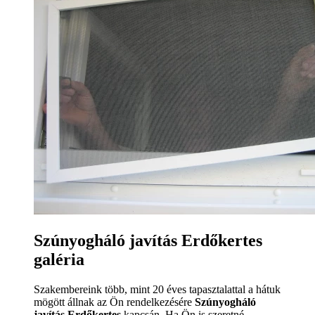
Szúnyogháló javítás Erdőkertes
galéria
Szakembereink több, mint 20 éves tapasztalattal a hátuk
mögött állnak az Ön rendelkezésére
Szúnyogháló
javítás Erdőkertes
kapcsán. Ha Ön is szeretné