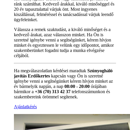
ránk számíthat. Kedvező árakkal, kiváló minőséggel és
20 év tapasztalattal várjuk önt. Most ingyenes
kiszállással, felméréssel és tanácsadással várjuk leendő
ügyfeleinket.
Válassza a remek szaktudást, a kiváló minőséget és a
kedvező árakat, azaz válasszon minket. Ha Ön is
szeretné igénybe venni a segítségünket, kérem hívjon
minket és egyeztessen le velünk egy időpontot, amikor
szakemberünket fogadni tudja a munka elvégzése
céljából.
Ha megválaszolatlan kérdései maradtak
Szúnyogháló
javítás Erdőkertes
kapcsán vagy Ön is szeretné
igénybe venni a segítségünket kérem hívjon minket az
év bármelyik napján, a nap
08:00 - 20:00
órájában
bármikor a
+36 (70) 313 42 37
telefonszámunkon és
szakembereink örömmel segítenek.
Ajánlatkérés