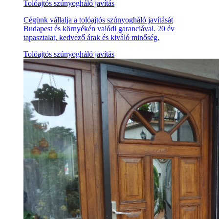
Tolóajtós szúnyogháló javítás
Cégünk vállalja a tolóajtós szúnyogháló javítását
Budapest és környékén valódi garanciával. 20 év
tapasztalat, kedvező árak és kiváló minőség.
Tolóajtós szúnyogháló javítás