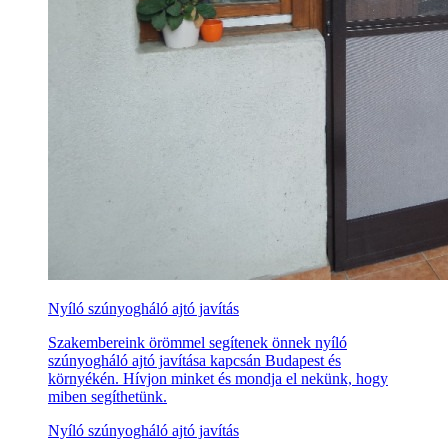
Nyíló szúnyogháló ajtó javítás
Szakembereink örömmel segítenek önnek nyíló
szúnyogháló ajtó javítása kapcsán Budapest és
környékén. Hívjon minket és mondja el nekünk, hogy
miben segíthetünk.
Nyíló szúnyogháló ajtó javítás