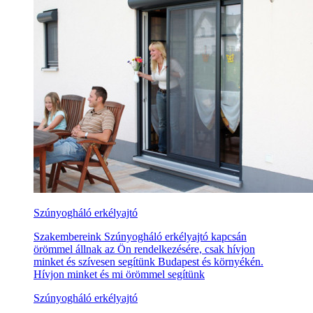
Szúnyogháló erkélyajtó
Szakembereink Szúnyogháló erkélyajtó kapcsán
örömmel állnak az Ön rendelkezésére, csak hívjon
minket és szívesen segítünk Budapest és környékén.
Hívjon minket és mi örömmel segítünk
Szúnyogháló erkélyajtó