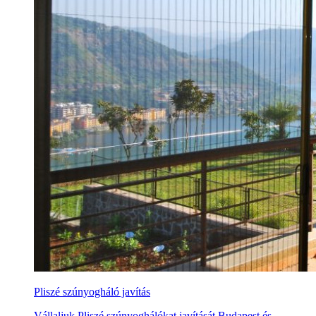
Pliszé szúnyogháló javítás
Vállaljuk Pliszé szúnyoghálókat javítását Budapest és