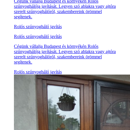
Cégünk vállalja Budapest és környékén Rolós
szúnyoghálója javítását. Legyen szó ablakra vagy ajtóra
szerelt szúnyoghálóról, szakembereink örömmel
segítenek.
Rolós szúnyogháló javítás
Rolós szúnyogháló javítás
Cégünk vállalja Budapest és környékén Rolós
szúnyoghálója javítását. Legyen szó ablakra vagy ajtóra
szerelt szúnyoghálóról, szakembereink örömmel
segítenek.
Rolós szúnyogháló javítás