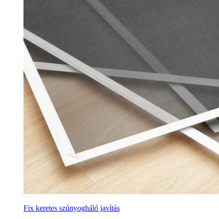
Fix keretes szúnyogháló javítás