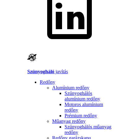
Szúnyogháló
javítás
Redőny
Alumínium redőny
Szúnyoghálós
alumínium redőny
Motoros alumínium
redőny
Prémium redőny
Műanyag redőny
Szúnyoghálós műanyag
redőny
Redőny garázskapu