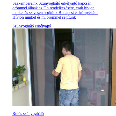
Szakembereink Szúnyogháló erkélyajtó kapcsán
örömmel állnak az Ön rendelkezésére, csak hívjon
minket és szívesen segítünk Budapest és környékén.
Hívjon minket és mi örömmel segítünk
Szúnyogháló erkélyajtó
Rolós szúnyogháló