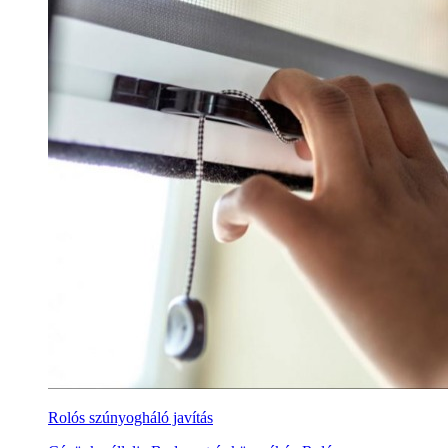
Rolós szúnyogháló javítás