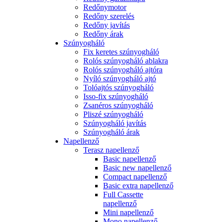
Redőnymotor
Redőny szerelés
Redőny javítás
Redőny árak
Szúnyogháló
Fix keretes szúnyogháló
Rolós szúnyogháló ablakra
Rolós szúnyogháló ajtóra
Nyíló szúnyogháló ajtó
Tolóajtós szúnyogháló
Isso-fix szúnyogháló
Zsanéros szúnyogháló
Pliszé szúnyogháló
Szúnyogháló javítás
Szúnyogháló árak
Napellenző
Terasz napellenző
Basic napellenző
Basic new napellenző
Compact napellenző
Basic extra napellenző
Full Cassette
napellenző
Mini napellenző
Mono napellenző