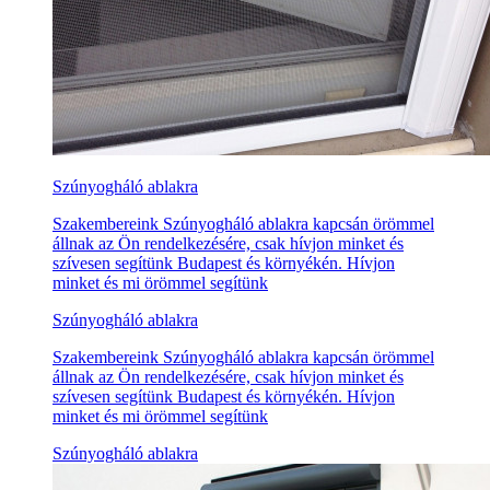
Szúnyogháló ablakra
Szakembereink Szúnyogháló ablakra kapcsán örömmel
állnak az Ön rendelkezésére, csak hívjon minket és
szívesen segítünk Budapest és környékén. Hívjon
minket és mi örömmel segítünk
Szúnyogháló ablakra
Szakembereink Szúnyogháló ablakra kapcsán örömmel
állnak az Ön rendelkezésére, csak hívjon minket és
szívesen segítünk Budapest és környékén. Hívjon
minket és mi örömmel segítünk
Szúnyogháló ablakra