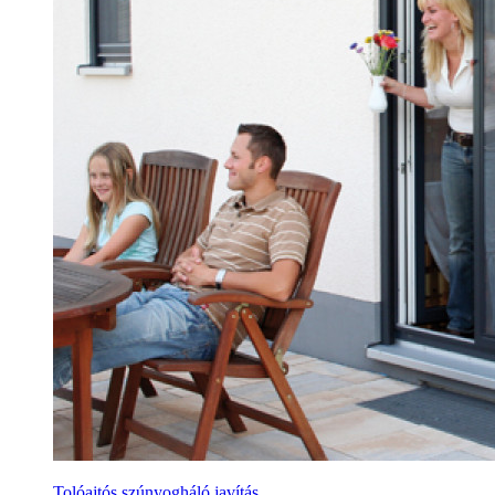
Tolóajtós szúnyogháló javítás