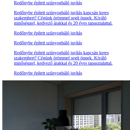
Redőnybe épített szúnyogháló javítás
Redőnybe épített szúnyogháló javítás kapcsán keres
szakembert? Cégünk örömmel segít önnek. Kiváló
minőséggel, kedvező árakkal és 20 éves tapasztalattal.
Redőnybe épített szúnyogháló javítás
Redőnybe épített szúnyogháló javítás
Redőnybe épített szúnyogháló javítás kapcsán keres
szakembert? Cégünk örömmel segít önnek. Kiváló
minőséggel, kedvező árakkal és 20 éves tapasztalattal.
Redőnybe épített szúnyogháló javítás