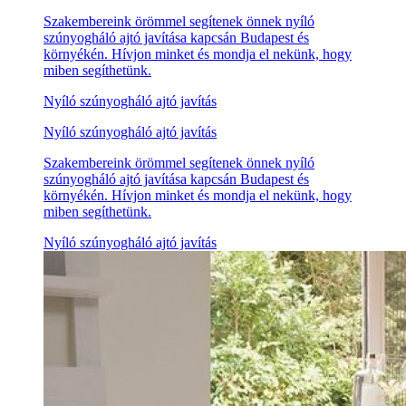
Szakembereink örömmel segítenek önnek nyíló
szúnyogháló ajtó javítása kapcsán Budapest és
környékén. Hívjon minket és mondja el nekünk, hogy
miben segíthetünk.
Nyíló szúnyogháló ajtó javítás
Nyíló szúnyogháló ajtó javítás
Szakembereink örömmel segítenek önnek nyíló
szúnyogháló ajtó javítása kapcsán Budapest és
környékén. Hívjon minket és mondja el nekünk, hogy
miben segíthetünk.
Nyíló szúnyogháló ajtó javítás