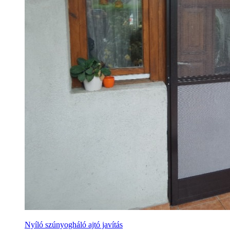
Nyíló szúnyogháló ajtó javítás