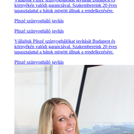
környékén valódi garanciával. Szakembereink 20 éves
tapasztalattal a hátuk mögött állnak a rendelkezésére.
Pliszé szúnyogháló javítás
Pliszé szúnyogháló javítás
Vállaljuk Pliszé szúnyoghálókat javítását Budapest és
környékén valódi garanciával. Szakembereink 20 éves
tapasztalattal a hátuk mögött állnak a rendelkezésére.
Pliszé szúnyogháló javítás