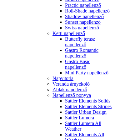
Practic napellenző
Roll-Shade napellenző
Shadow napellenző
Sunset napellenző
Swiss napellenző
Kerti napellenző
Butterfly terasz
napellenző
Gastro Romantic
napellenző
Gastro Basic
napellenző
Mini Party napellenző
Napvitorla
Veranda árnyékoló
Ablak napellenző
Napellenző ponyva
Sattler Elements Solids
Sattler Elements Stripes
Sattler Urban Design
Sattler Lumera
Sattler Lumera All
Weather
Sattler Elements All