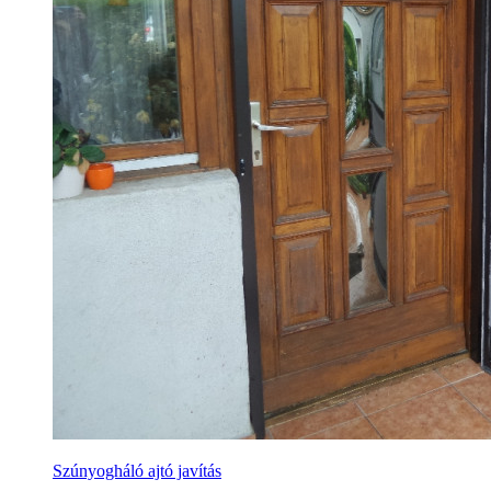
Szúnyogháló ajtó javítás