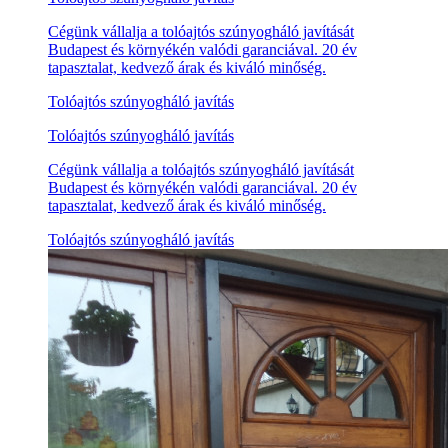
Cégünk vállalja a tolóajtós szúnyogháló javítását
Budapest és környékén valódi garanciával. 20 év
tapasztalat, kedvező árak és kiváló minőség.
Tolóajtós szúnyogháló javítás
Tolóajtós szúnyogháló javítás
Cégünk vállalja a tolóajtós szúnyogháló javítását
Budapest és környékén valódi garanciával. 20 év
tapasztalat, kedvező árak és kiváló minőség.
Tolóajtós szúnyogháló javítás