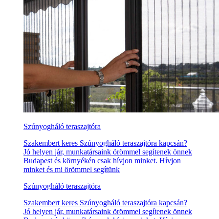
Szúnyogháló teraszajtóra
Szakembert keres Szúnyogháló teraszajtóra kapcsán?
Jó helyen jár, munkatársaink örömmel segítenek önnek
Budapest és környékén csak hívjon minket. Hívjon
minket és mi örömmel segítünk
Szúnyogháló teraszajtóra
Szakembert keres Szúnyogháló teraszajtóra kapcsán?
Jó helyen jár, munkatársaink örömmel segítenek önnek