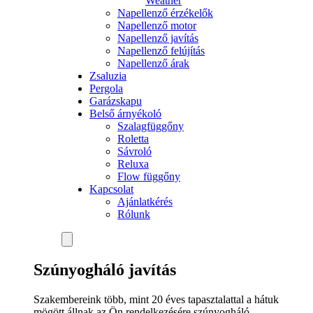
Weather
Napellenző érzékelők
Napellenző motor
Napellenző javítás
Napellenző felújítás
Napellenző árak
Zsaluzia
Pergola
Garázskapu
Belső árnyékoló
Szalagfüggőny
Roletta
Sávroló
Reluxa
Flow függőny
Kapcsolat
Ajánlatkérés
Rólunk
Szúnyogháló
javítás
Szakembereink több, mint 20 éves tapasztalattal a hátuk
mögött állnak az Ön rendelkezésére szúnyogháló