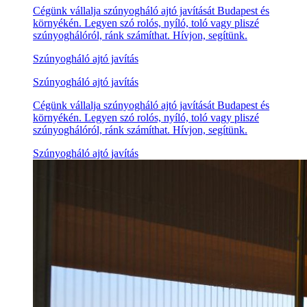
Cégünk vállalja szúnyogháló ajtó javítását Budapest és
környékén. Legyen szó rolós, nyíló, toló vagy pliszé
szúnyoghálóról, ránk számíthat. Hívjon, segítünk.
Szúnyogháló ajtó javítás
Szúnyogháló ajtó javítás
Cégünk vállalja szúnyogháló ajtó javítását Budapest és
környékén. Legyen szó rolós, nyíló, toló vagy pliszé
szúnyoghálóról, ránk számíthat. Hívjon, segítünk.
Szúnyogháló ajtó javítás