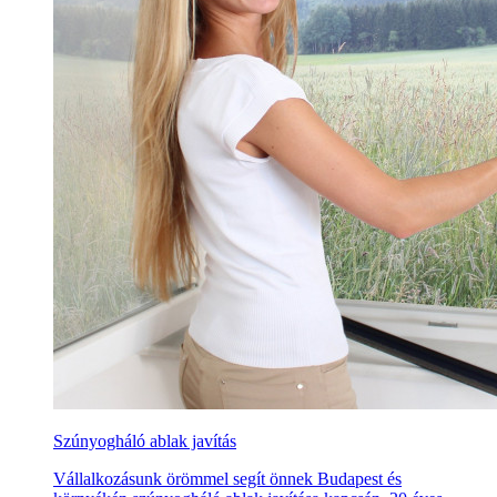
Szúnyogháló ablak javítás
Vállalkozásunk örömmel segít önnek Budapest és