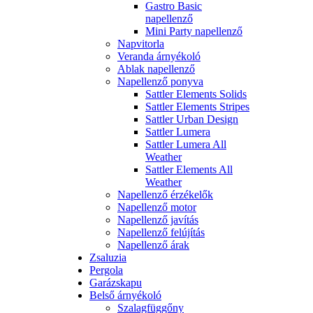
Gastro Basic
napellenző
Mini Party napellenző
Napvitorla
Veranda árnyékoló
Ablak napellenző
Napellenző ponyva
Sattler Elements Solids
Sattler Elements Stripes
Sattler Urban Design
Sattler Lumera
Sattler Lumera All
Weather
Sattler Elements All
Weather
Napellenző érzékelők
Napellenző motor
Napellenző javítás
Napellenző felújítás
Napellenző árak
Zsaluzia
Pergola
Garázskapu
Belső árnyékoló
Szalagfüggőny