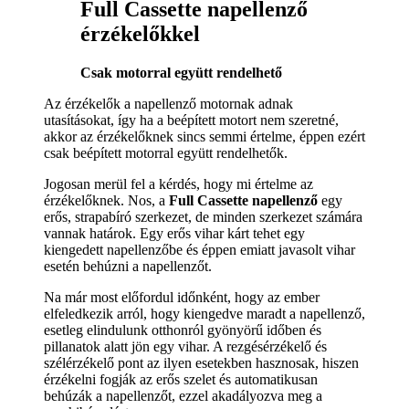
Full Cassette napellenző
érzékelőkkel
Csak motorral együtt rendelhető
Az érzékelők a napellenző motornak adnak
utasításokat, így ha a beépített motort nem szeretné,
akkor az érzékelőknek sincs semmi értelme, éppen ezért
csak beépített motorral együtt rendelhetők.
Jogosan merül fel a kérdés, hogy mi értelme az
érzékelőknek. Nos, a
Full Cassette napellenző
egy
erős, strapabíró szerkezet, de minden szerkezet számára
vannak határok. Egy erős vihar kárt tehet egy
kiengedett napellenzőbe és éppen emiatt javasolt vihar
esetén behúzni a napellenzőt.
Na már most előfordul időnként, hogy az ember
elfeledkezik arról, hogy kiengedve maradt a napellenző,
esetleg elindulunk otthonról gyönyörű időben és
pillanatok alatt jön egy vihar. A rezgésérzékelő és
szélérzékelő pont az ilyen esetekben hasznosak, hiszen
érzékelni fogják az erős szelet és automatikusan
behúzák a napellenzőt, ezzel akadályozva meg a