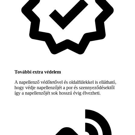
További extra védelem
A napellenző védőtetővel és oldalfülekkel is ellátható,
hogy védje napellenzőjét a por és szennyeződésektől
így a napellenzőjét sok hosszú évig élvezheti.