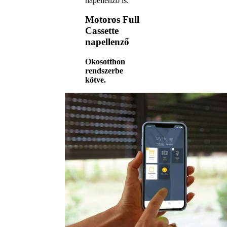
napellenző is.
Motoros Full
Cassette
napellenző
Okosotthon
rendszerbe
kötve.