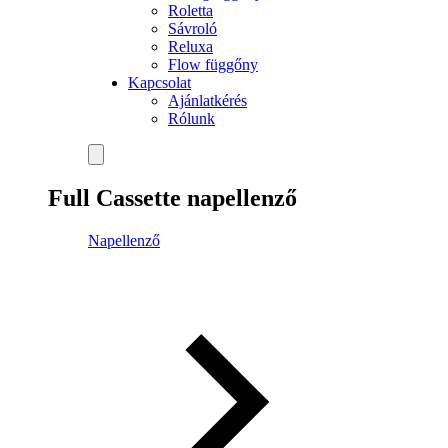
Roletta
Sávroló
Reluxa
Flow függőny
Kapcsolat
Ajánlatkérés
Rólunk
Full Cassette napellenző
Napellenző