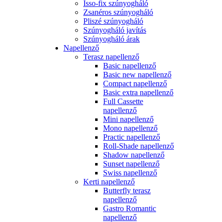
Isso-fix szúnyogháló
Zsanéros szúnyogháló
Pliszé szúnyogháló
Szúnyogháló javítás
Szúnyogháló árak
Napellenző
Terasz napellenző
Basic napellenző
Basic new napellenző
Compact napellenző
Basic extra napellenző
Full Cassette
napellenző
Mini napellenző
Mono napellenző
Practic napellenző
Roll-Shade napellenző
Shadow napellenző
Sunset napellenző
Swiss napellenző
Kerti napellenző
Butterfly terasz
napellenző
Gastro Romantic
napellenző