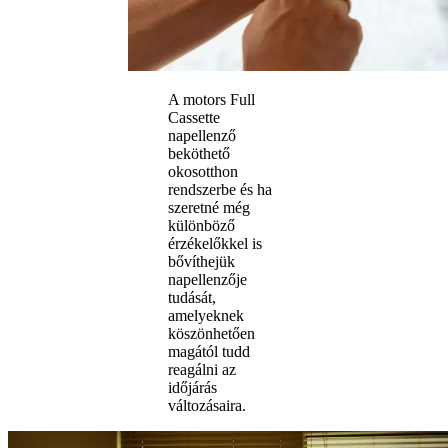
A motors Full
Cassette
napellenző
beköthető
okosotthon
rendszerbe és ha
szeretné még
különböző
érzékelőkkel is
bővíthejük
napellenzője
tudását,
amelyeknek
köszönhetően
magától tudd
reagálni az
időjárás
változásaira.