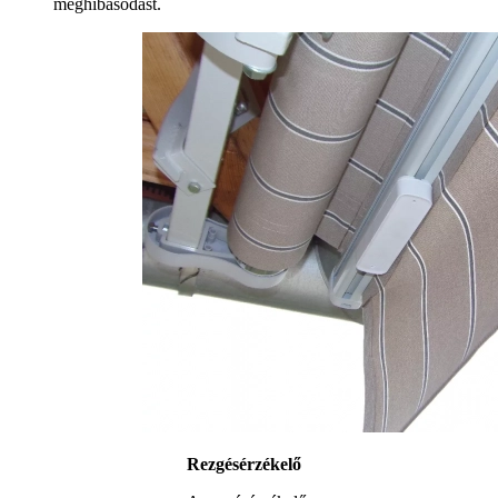
meghibásodást.
Rezgésérzékelő