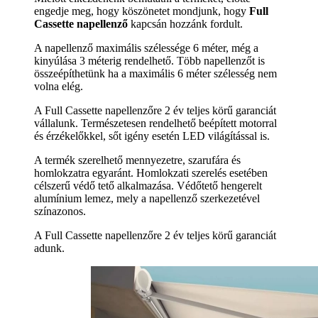
engedje meg, hogy köszönetet mondjunk, hogy
Full
Cassette napellenző
kapcsán hozzánk fordult.
A napellenző maximális szélessége 6 méter, még a
kinyúlása 3 méterig rendelhető. Több napellenzőt is
összeépíthetünk ha a maximális 6 méter szélesség nem
volna elég.
A Full Cassette napellenzőre 2 év teljes körű garanciát
vállalunk. Természetesen rendelhető beépített motorral
és érzékelőkkel, sőt igény esetén LED világítással is.
A termék szerelhető mennyezetre, szarufára és
homlokzatra egyaránt. Homlokzati szerelés esetében
célszerű védő tető alkalmazása. Védőtető hengerelt
alumínium lemez, mely a napellenző szerkezetével
színazonos.
A Full Cassette napellenzőre 2 év teljes körű garanciát
adunk.