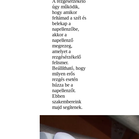
A rezgésérzékelő
úgy működik,
hogy amikor
feltámad a szél és
belekap a
napellenzőbe,
akkor a
napellenző
megrezeg,
amelyet a
rezgésérzékelő
felismer.
Beállítható, hogy
milyen erős
rezgés esetén
húzza be a
napellenzőt.
Ebben
szakembereink
majd segítenek.