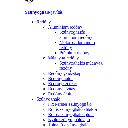
Szúnyogháló
javítás
Redőny
Alumínium redőny
Szúnyoghálós
alumínium redőny
Motoros alumínium
redőny
Prémium redőny
Műanyag redőny
Szúnyoghálós műanyag
redőny
Redőny garázskapu
Redőnymotor
Redőny szerelés
Redőny javítás
Redőny árak
Szúnyogháló
Fix keretes szúnyogháló
Rolós szúnyogháló ablakra
Rolós szúnyogháló ajtóra
Nyíló szúnyogháló ajtó
Tolóajtós szúnyogháló