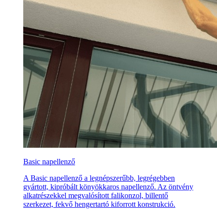
Basic napellenző
A Basic napellenző a legnépszerűbb, legrégebben
gyártott, kipróbált könyökkaros napellenző. Az öntvény
alkatrészekkel megvalósított falikonzol, billentő
szerkezet, fekvő hengertartó kiforrott konstrukció.