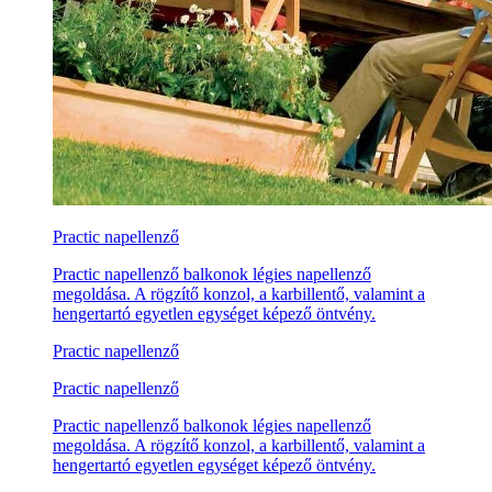
Practic napellenző
Practic napellenző balkonok légies napellenző
megoldása. A rögzítő konzol, a karbillentő, valamint a
hengertartó egyetlen egységet képező öntvény.
Practic napellenző
Practic napellenző
Practic napellenző balkonok légies napellenző
megoldása. A rögzítő konzol, a karbillentő, valamint a
hengertartó egyetlen egységet képező öntvény.