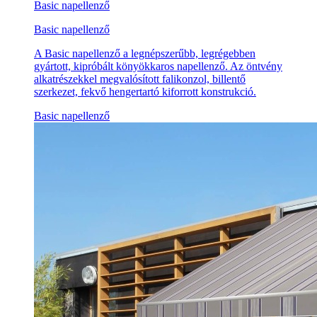
Basic napellenző
Basic napellenző
A Basic napellenző a legnépszerűbb, legrégebben
gyártott, kipróbált könyökkaros napellenző. Az öntvény
alkatrészekkel megvalósított falikonzol, billentő
szerkezet, fekvő hengertartó kiforrott konstrukció.
Basic napellenző