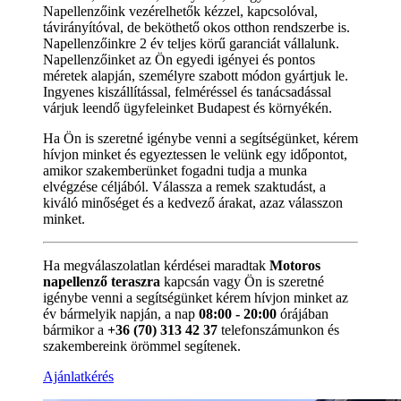
Napellenzőink vezérelhetők kézzel, kapcsolóval,
távirányítóval, de beköthető okos otthon rendszerbe is.
Napellenzőinkre 2 év teljes körű garanciát vállalunk.
Napellenzőinket az Ön egyedi igényei és pontos
méretek alapján, személyre szabott módon gyártjuk le.
Ingyenes kiszállítással, felméréssel és tanácsadással
várjuk leendő ügyfeleinket Budapest és környékén.
Ha Ön is szeretné igénybe venni a segítségünket, kérem
hívjon minket és egyeztessen le velünk egy időpontot,
amikor szakemberünket fogadni tudja a munka
elvégzése céljából. Válassza a remek szaktudást, a
kiváló minőséget és a kedvező árakat, azaz válasszon
minket.
Ha megválaszolatlan kérdései maradtak
Motoros
napellenző teraszra
kapcsán vagy Ön is szeretné
igénybe venni a segítségünket kérem hívjon minket az
év bármelyik napján, a nap
08:00 - 20:00
órájában
bármikor a
+36 (70) 313 42 37
telefonszámunkon és
szakembereink örömmel segítenek.
Ajánlatkérés