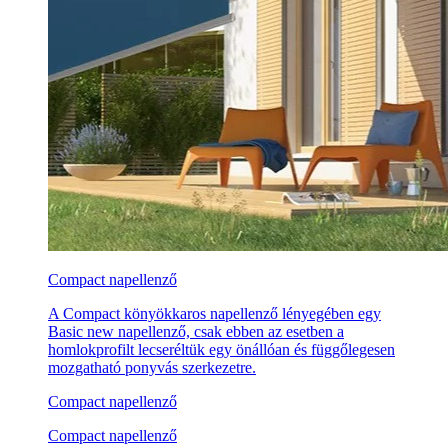
Compact napellenző
A Compact könyökkaros napellenző lényegében egy
Basic new napellenző, csak ebben az esetben a
homlokprofilt lecseréltük egy önállóan és függőlegesen
mozgatható ponyvás szerkezetre.
Compact napellenző
Compact napellenző