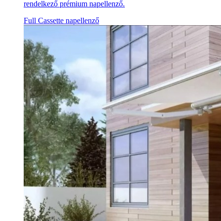
rendelkező prémium napellenző.
Full Cassette napellenző