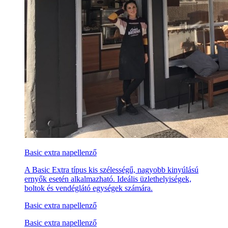
Basic extra napellenző
A Basic Extra típus kis szélességű, nagyobb kinyúlású
ernyők esetén alkalmazható. Ideális üzlethelyiségek,
boltok és vendéglátó egységek számára.
Basic extra napellenző
Basic extra napellenző