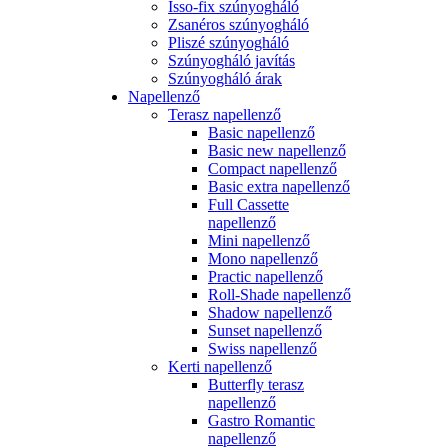
Isso-fix szúnyogháló
Zsanéros szúnyogháló
Pliszé szúnyogháló
Szúnyogháló javítás
Szúnyogháló árak
Napellenző
Terasz napellenző
Basic napellenző
Basic new napellenző
Compact napellenző
Basic extra napellenző
Full Cassette
napellenző
Mini napellenző
Mono napellenző
Practic napellenző
Roll-Shade napellenző
Shadow napellenző
Sunset napellenző
Swiss napellenző
Kerti napellenző
Butterfly terasz
napellenző
Gastro Romantic
napellenző