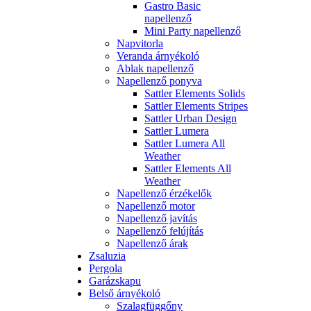
Gastro Basic
napellenző
Mini Party napellenző
Napvitorla
Veranda árnyékoló
Ablak napellenző
Napellenző ponyva
Sattler Elements Solids
Sattler Elements Stripes
Sattler Urban Design
Sattler Lumera
Sattler Lumera All
Weather
Sattler Elements All
Weather
Napellenző érzékelők
Napellenző motor
Napellenző javítás
Napellenző felújítás
Napellenző árak
Zsaluzia
Pergola
Garázskapu
Belső árnyékoló
Szalagfüggőny