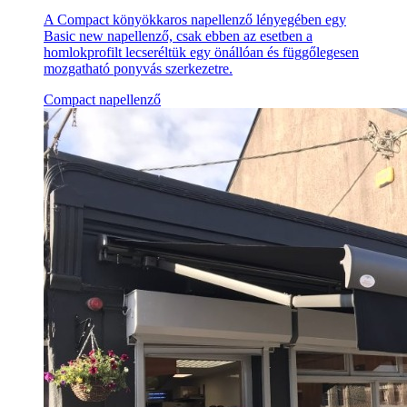
A Compact könyökkaros napellenző lényegében egy
Basic new napellenző, csak ebben az esetben a
homlokprofilt lecseréltük egy önállóan és függőlegesen
mozgatható ponyvás szerkezetre.
Compact napellenző