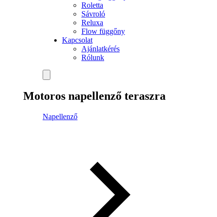
Roletta
Sávroló
Reluxa
Flow függőny
Kapcsolat
Ajánlatkérés
Rólunk
Motoros napellenző teraszra
Napellenző