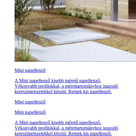
Mini napellenző
A Mini napellenző kisebb méretű napellenző.
Vékonyabb profilokkal, a mérettartományhoz igazodó
keresztmetszetekkel készül. Remek kis napellenző.
Mini napellenző
Mini napellenző
A Mini napellenző kisebb méretű napellenző.
Vékonyabb profilokkal, a mérettartományhoz igazodó
keresztmetszetekkel készül. Remek kis napellenző.