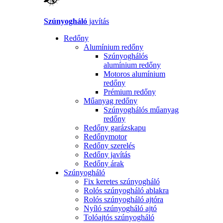
Szúnyogháló
javítás
Redőny
Alumínium redőny
Szúnyoghálós
alumínium redőny
Motoros alumínium
redőny
Prémium redőny
Műanyag redőny
Szúnyoghálós műanyag
redőny
Redőny garázskapu
Redőnymotor
Redőny szerelés
Redőny javítás
Redőny árak
Szúnyogháló
Fix keretes szúnyogháló
Rolós szúnyogháló ablakra
Rolós szúnyogháló ajtóra
Nyíló szúnyogháló ajtó
Tolóajtós szúnyogháló