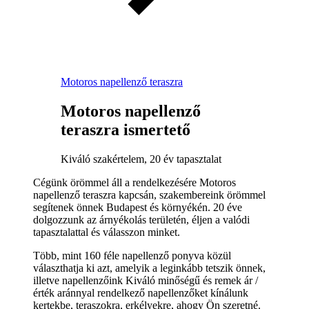
Motoros napellenző teraszra
Motoros napellenző
teraszra ismertető
Kiváló szakértelem, 20 év tapasztalat
Cégünk örömmel áll a rendelkezésére Motoros
napellenző teraszra kapcsán, szakembereink örömmel
segítenek önnek Budapest és környékén. 20 éve
dolgozzunk az árnyékolás területén, éljen a valódi
tapasztalattal és válasszon minket.
Több, mint 160 féle napellenző ponyva közül
választhatja ki azt, amelyik a leginkább tetszik önnek,
illetve napellenzőink Kiváló minőségű és remek ár /
érték aránnyal rendelkező napellenzőket kínálunk
kertekbe, teraszokra, erkélyekre, ahogy Ön szeretné.