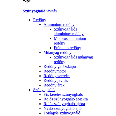
Szúnyogháló
javítás
Redőny
Alumínium redőny
Szúnyoghálós
alumínium redőny
Motoros alumínium
redőny
Prémium redőny
Műanyag redőny
Szúnyoghálós műanyag
redőny
Redőny garázskapu
Redőnymotor
Redőny szerelés
Redőny javítás
Redőny árak
Szúnyogháló
Fix keretes szúnyogháló
Rolós szúnyogháló ablakra
Rolós szúnyogháló ajtóra
Nyíló szúnyogháló ajtó
Tolóajtós szúnyogháló