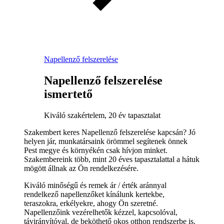
Napellenző felszerelése
Napellenző felszerelése
ismertető
Kiváló szakértelem, 20 év tapasztalat
Szakembert keres Napellenző felszerelése kapcsán? Jó
helyen jár, munkatársaink örömmel segítenek önnek
Pest megye és környékén csak hívjon minket.
Szakembereink több, mint 20 éves tapasztalattal a hátuk
mögött állnak az Ön rendelkezésére.
Kiváló minőségű és remek ár / érték aránnyal
rendelkező napellenzőket kínálunk kertekbe,
teraszokra, erkélyekre, ahogy Ön szeretné.
Napellenzőink vezérelhetők kézzel, kapcsolóval,
távirányítóval, de beköthető okos otthon rendszerbe is.