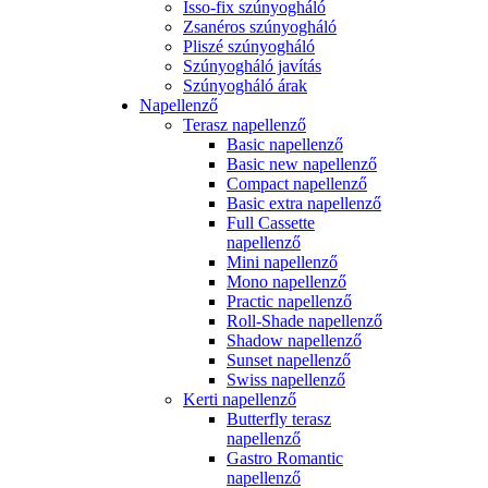
Isso-fix szúnyogháló
Zsanéros szúnyogháló
Pliszé szúnyogháló
Szúnyogháló javítás
Szúnyogháló árak
Napellenző
Terasz napellenző
Basic napellenző
Basic new napellenző
Compact napellenző
Basic extra napellenző
Full Cassette
napellenző
Mini napellenző
Mono napellenző
Practic napellenző
Roll-Shade napellenző
Shadow napellenző
Sunset napellenző
Swiss napellenző
Kerti napellenző
Butterfly terasz
napellenző
Gastro Romantic
napellenző