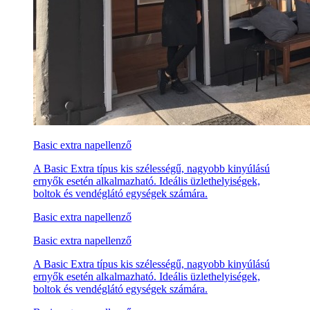
Basic extra napellenző
A Basic Extra típus kis szélességű, nagyobb kinyúlású
ernyők esetén alkalmazható. Ideális üzlethelyiségek,
boltok és vendéglátó egységek számára.
Basic extra napellenző
Basic extra napellenző
A Basic Extra típus kis szélességű, nagyobb kinyúlású
ernyők esetén alkalmazható. Ideális üzlethelyiségek,
boltok és vendéglátó egységek számára.