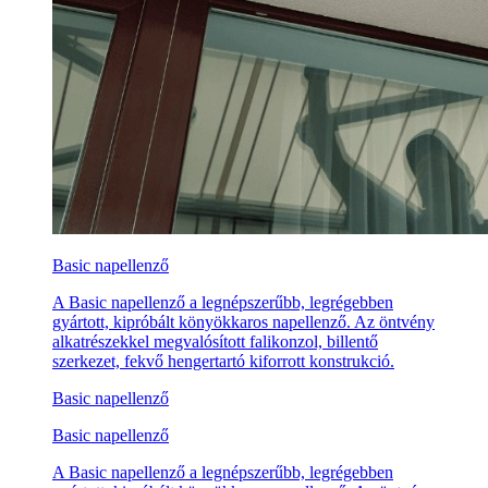
Basic napellenző
A Basic napellenző a legnépszerűbb, legrégebben
gyártott, kipróbált könyökkaros napellenző. Az öntvény
alkatrészekkel megvalósított falikonzol, billentő
szerkezet, fekvő hengertartó kiforrott konstrukció.
Basic napellenző
Basic napellenző
A Basic napellenző a legnépszerűbb, legrégebben