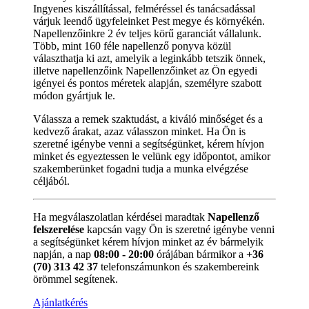
Ingyenes kiszállítással, felméréssel és tanácsadással
várjuk leendő ügyfeleinket Pest megye és környékén.
Napellenzőinkre 2 év teljes körű garanciát vállalunk.
Több, mint 160 féle napellenző ponyva közül
választhatja ki azt, amelyik a leginkább tetszik önnek,
illetve napellenzőink Napellenzőinket az Ön egyedi
igényei és pontos méretek alapján, személyre szabott
módon gyártjuk le.
Válassza a remek szaktudást, a kiváló minőséget és a
kedvező árakat, azaz válasszon minket. Ha Ön is
szeretné igénybe venni a segítségünket, kérem hívjon
minket és egyeztessen le velünk egy időpontot, amikor
szakemberünket fogadni tudja a munka elvégzése
céljából.
Ha megválaszolatlan kérdései maradtak
Napellenző
felszerelése
kapcsán vagy Ön is szeretné igénybe venni
a segítségünket kérem hívjon minket az év bármelyik
napján, a nap
08:00 - 20:00
órájában bármikor a
+36
(70) 313 42 37
telefonszámunkon és szakembereink
örömmel segítenek.
Ajánlatkérés