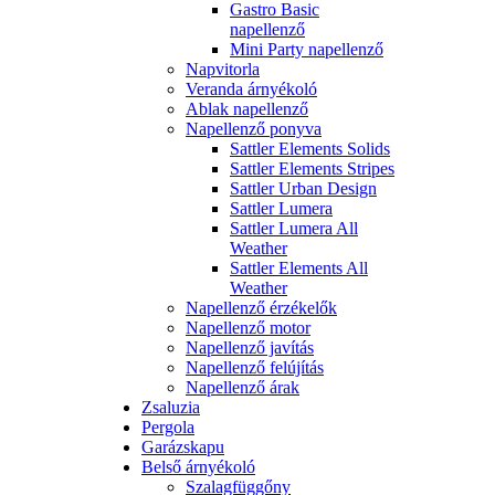
Gastro Basic
napellenző
Mini Party napellenző
Napvitorla
Veranda árnyékoló
Ablak napellenző
Napellenző ponyva
Sattler Elements Solids
Sattler Elements Stripes
Sattler Urban Design
Sattler Lumera
Sattler Lumera All
Weather
Sattler Elements All
Weather
Napellenző érzékelők
Napellenző motor
Napellenző javítás
Napellenző felújítás
Napellenző árak
Zsaluzia
Pergola
Garázskapu
Belső árnyékoló
Szalagfüggőny