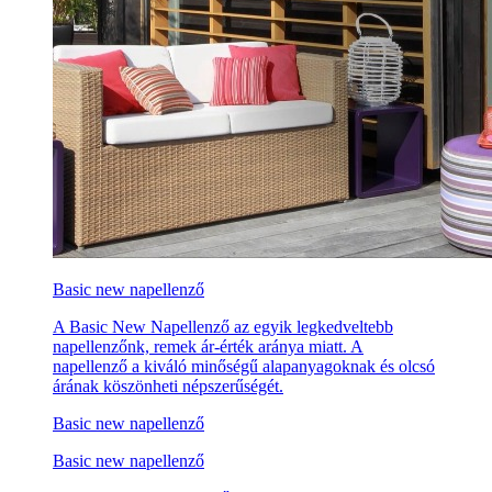
Basic new napellenző
A Basic New Napellenző az egyik legkedveltebb
napellenzőnk, remek ár-érték aránya miatt. A
napellenző a kiváló minőségű alapanyagoknak és olcsó
árának köszönheti népszerűségét.
Basic new napellenző
Basic new napellenző