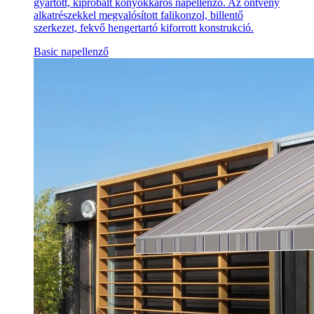
gyártott, kipróbált könyökkaros napellenző. Az öntvény
alkatrészekkel megvalósított falikonzol, billentő
szerkezet, fekvő hengertartó kiforrott konstrukció.
Basic napellenző