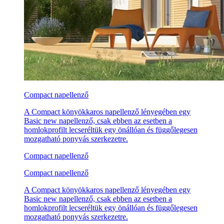
Compact napellenző
A Compact könyökkaros napellenző lényegében egy
Basic new napellenző, csak ebben az esetben a
homlokprofilt lecseréltük egy önállóan és függőlegesen
mozgatható ponyvás szerkezetre.
Compact napellenző
Compact napellenző
A Compact könyökkaros napellenző lényegében egy
Basic new napellenző, csak ebben az esetben a
homlokprofilt lecseréltük egy önállóan és függőlegesen
mozgatható ponyvás szerkezetre.