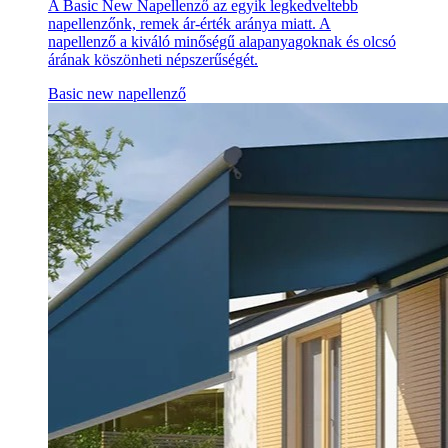
A Basic New Napellenző az egyik legkedveltebb
napellenzőnk, remek ár-érték aránya miatt. A
napellenző a kiváló minőségű alapanyagoknak és olcsó
árának köszönheti népszerűségét.
Basic new napellenző