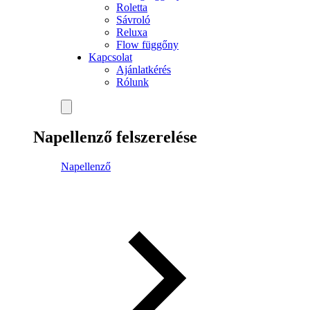
Roletta
Sávroló
Reluxa
Flow függőny
Kapcsolat
Ajánlatkérés
Rólunk
Napellenző felszerelése
Napellenző