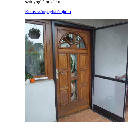
szúnyoghálót jelent.
Rolós szúnyogháló ajtóra