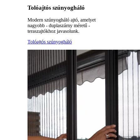
Tolóajtós szúnyogháló
Modern szúnyogháló ajtó, amelyet
nagyobb - duplaszárny méretű -
teraszajtókhoz javasolunk.
Tolóajtós szúnyogháló