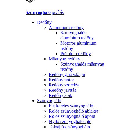
Szúnyogháló
javítás
Redőny
Alumínium redőny
Szúnyoghálós
alumínium redőny
Motoros alumínium
redőny
Prémium redőny
Műanyag redőny
Szúnyoghálós műanyag
redőny
Redőny garázskapu
Redőnymotor
Redőny szerelés
Redőny javítás
Redőny árak
Szúnyogháló
Fix keretes szúnyogháló
Rolós szúnyogháló ablakra
Rolós szúnyogháló ajtóra
Nyíló szúnyogháló ajtó
Tolóajtós szúnyogháló