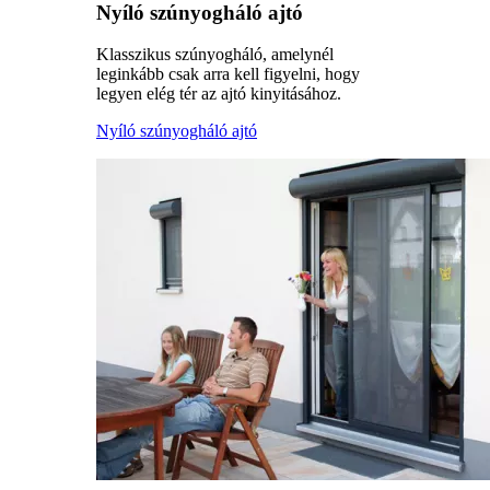
Nyíló szúnyogháló ajtó
Klasszikus szúnyogháló, amelynél
leginkább csak arra kell figyelni, hogy
legyen elég tér az ajtó kinyitásához.
Nyíló szúnyogháló ajtó