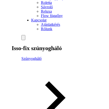
Roletta
Sávroló
Reluxa
Flow függőny
Kapcsolat
Ajánlatkérés
Rólunk
Isso-fix szúnyogháló
Szúnyogháló