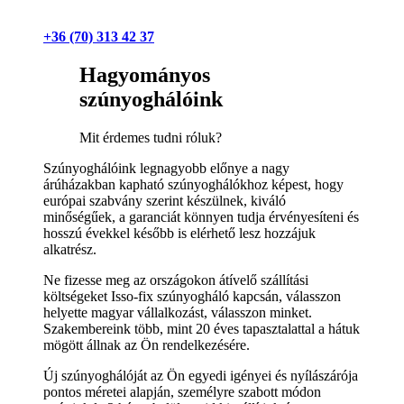
+36 (70) 313 42 37
Hagyományos
szúnyoghálóink
Mit érdemes tudni róluk?
Szúnyoghálóink legnagyobb előnye a nagy
árúházakban kapható szúnyoghálókhoz képest, hogy
európai szabvány szerint készülnek, kiváló
minőségűek, a garanciát könnyen tudja érvényesíteni és
hosszú évekkel később is elérhető lesz hozzájuk
alkatrész.
Ne fizesse meg az országokon átívelő szállítási
költségeket Isso-fix szúnyogháló kapcsán, válasszon
helyette magyar vállalkozást, válasszon minket.
Szakembereink több, mint 20 éves tapasztalattal a hátuk
mögött állnak az Ön rendelkezésére.
Új szúnyoghálóját az Ön egyedi igényei és nyílászárója
pontos méretei alapján, személyre szabott módon