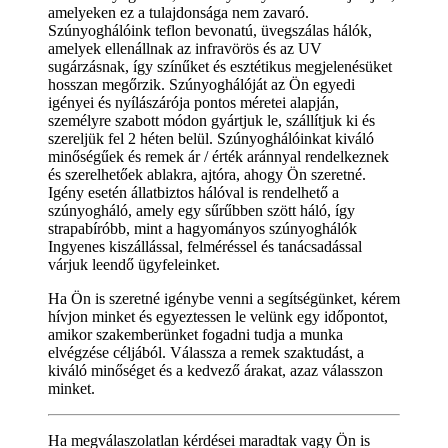
amelyeken ez a tulajdonsága nem zavaró.
Szúnyoghálóink teflon bevonatú, üvegszálas hálók,
amelyek ellenállnak az infravörös és az UV
sugárzásnak, így színűket és esztétikus megjelenésüket
hosszan megőrzik. Szúnyoghálóját az Ön egyedi
igényei és nyílászárója pontos méretei alapján,
személyre szabott módon gyártjuk le, szállítjuk ki és
szereljük fel 2 héten belül. Szúnyoghálóinkat kiváló
minőségűek és remek ár / érték aránnyal rendelkeznek
és szerelhetőek ablakra, ajtóra, ahogy Ön szeretné.
Igény esetén állatbiztos hálóval is rendelhető a
szúnyogháló, amely egy sűrűbben szött háló, így
strapabíróbb, mint a hagyományos szúnyoghálók
Ingyenes kiszállással, felméréssel és tanácsadással
várjuk leendő ügyfeleinket.
Ha Ön is szeretné igénybe venni a segítségünket, kérem
hívjon minket és egyeztessen le velünk egy időpontot,
amikor szakemberünket fogadni tudja a munka
elvégzése céljából. Válassza a remek szaktudást, a
kiváló minőséget és a kedvező árakat, azaz válasszon
minket.
Ha megválaszolatlan kérdései maradtak vagy Ön is