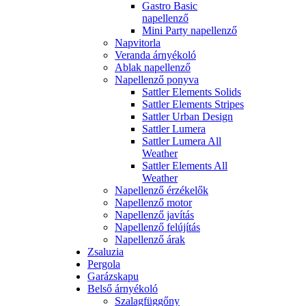
Gastro Basic
napellenző
Mini Party napellenző
Napvitorla
Veranda árnyékoló
Ablak napellenző
Napellenző ponyva
Sattler Elements Solids
Sattler Elements Stripes
Sattler Urban Design
Sattler Lumera
Sattler Lumera All
Weather
Sattler Elements All
Weather
Napellenző érzékelők
Napellenző motor
Napellenző javítás
Napellenző felújítás
Napellenző árak
Zsaluzia
Pergola
Garázskapu
Belső árnyékoló
Szalagfüggőny