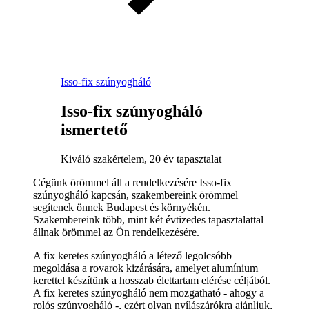
Isso-fix szúnyogháló
Isso-fix szúnyogháló
ismertető
Kiváló szakértelem, 20 év tapasztalat
Cégünk örömmel áll a rendelkezésére Isso-fix
szúnyogháló kapcsán, szakembereink örömmel
segítenek önnek Budapest és környékén.
Szakembereink több, mint két évtizedes tapasztalattal
állnak örömmel az Ön rendelkezésére.
A fix keretes szúnyogháló a létező legolcsóbb
megoldása a rovarok kizárására, amelyet alumínium
kerettel készítünk a hosszab élettartam elérése céljából.
A fix keretes szúnyogháló nem mozgatható - ahogy a
rolós szúnyogháló -, ezért olyan nyílászárókra ajánljuk,