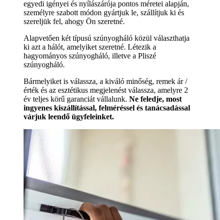
egyedi igényei és nyílászárója pontos méretei alapján,
személyre szabott módon gyártjuk le, szállítjuk ki és
szereljük fel, ahogy Ön szeretné.
Alapvetően két típusú szúnyogháló közül választhatja
ki azt a hálót, amelyiket szeretné. Létezik a
hagyományos szúnyogháló, illetve a Pliszé
szúnyogháló.
Bármelyiket is válassza, a kiváló minőség, remek ár /
érték és az esztétikus megjelenést válassza, amelyre 2
év teljes körű garanciát vállalunk.
Ne feledje, most
ingyenes kiszállítással, felméréssel és tanácsadással
várjuk leendő ügyfeleinket.