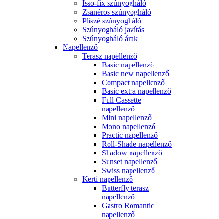
Isso-fix szúnyogháló
Zsanéros szúnyogháló
Pliszé szúnyogháló
Szúnyogháló javítás
Szúnyogháló árak
Napellenző
Terasz napellenző
Basic napellenző
Basic new napellenző
Compact napellenző
Basic extra napellenző
Full Cassette
napellenző
Mini napellenző
Mono napellenző
Practic napellenző
Roll-Shade napellenző
Shadow napellenző
Sunset napellenző
Swiss napellenző
Kerti napellenző
Butterfly terasz
napellenző
Gastro Romantic
napellenző