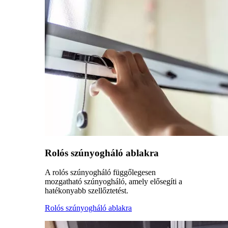
Rolós szúnyogháló ablakra
A rolós szúnyogháló függőlegesen
mozgatható szúnyogháló, amely elősegíti a
hatékonyabb szellőztetést.
Rolós szúnyogháló ablakra