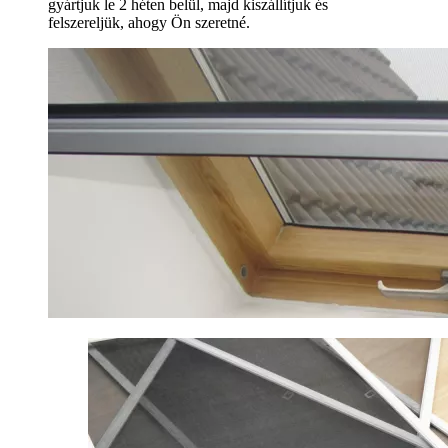
gyártjuk le 2 héten belül, majd kiszállítjuk és
felszereljük, ahogy Ön szeretné.