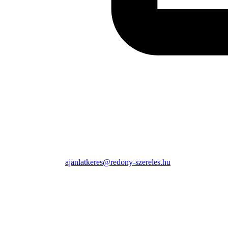
ajanlatkeres@redony-szereles.hu