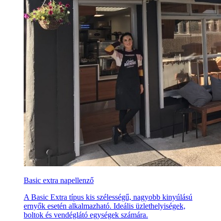
Basic extra napellenző
A Basic Extra típus kis szélességű, nagyobb kinyúlású
ernyők esetén alkalmazható. Ideális üzlethelyiségek,
boltok és vendéglátó egységek számára.