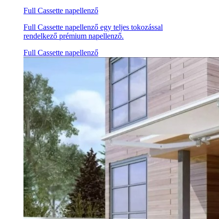
Full Cassette napellenző
Full Cassette napellenző egy teljes tokozással
rendelkező prémium napellenző.
Full Cassette napellenző