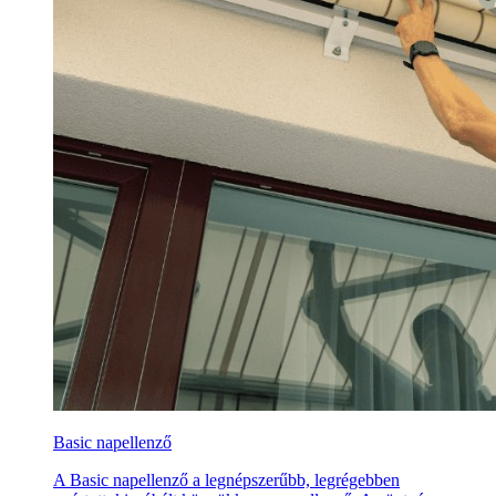
Basic napellenző
A Basic napellenző a legnépszerűbb, legrégebben