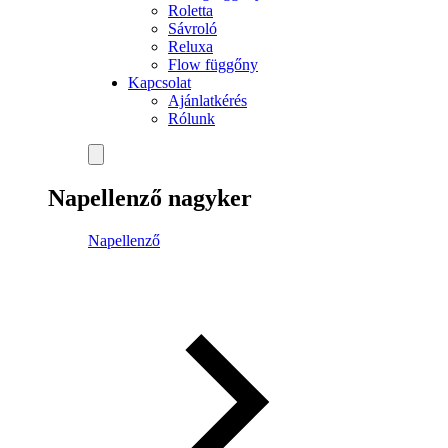
Roletta
Sávroló
Reluxa
Flow függőny
Kapcsolat
Ajánlatkérés
Rólunk
Napellenző nagyker
Napellenző