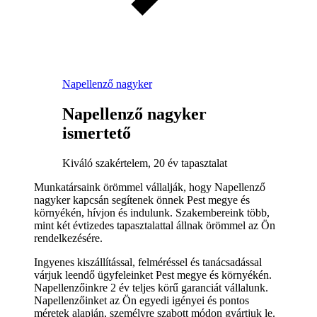
Napellenző nagyker
Napellenző nagyker
ismertető
Kiváló szakértelem, 20 év tapasztalat
Munkatársaink örömmel vállalják, hogy Napellenző
nagyker kapcsán segítenek önnek Pest megye és
környékén, hívjon és indulunk. Szakembereink több,
mint két évtizedes tapasztalattal állnak örömmel az Ön
rendelkezésére.
Ingyenes kiszállítással, felméréssel és tanácsadással
várjuk leendő ügyfeleinket Pest megye és környékén.
Napellenzőinkre 2 év teljes körű garanciát vállalunk.
Napellenzőinket az Ön egyedi igényei és pontos
méretek alapján, személyre szabott módon gyártjuk le.