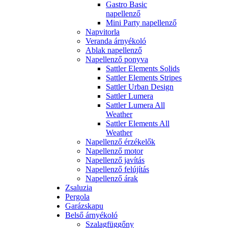
Gastro Basic
napellenző
Mini Party napellenző
Napvitorla
Veranda árnyékoló
Ablak napellenző
Napellenző ponyva
Sattler Elements Solids
Sattler Elements Stripes
Sattler Urban Design
Sattler Lumera
Sattler Lumera All
Weather
Sattler Elements All
Weather
Napellenző érzékelők
Napellenző motor
Napellenző javítás
Napellenző felújítás
Napellenző árak
Zsaluzia
Pergola
Garázskapu
Belső árnyékoló
Szalagfüggőny