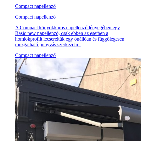
Compact napellenző
Compact napellenző
A Compact könyökkaros napellenző lényegében egy
Basic new napellenző, csak ebben az esetben a
homlokprofilt lecseréltük egy önállóan és függőlegesen
mozgatható ponyvás szerkezetre.
Compact napellenző