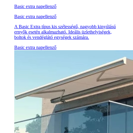
Basic extra napellenző
Basic extra napellenző
A Basic Extra típus kis szélességű, nagyobb kinyúlású
ernyők esetén alkalmazható. Ideális üzlethelyiségek,
boltok és vendéglátó egységek számára.
Basic extra napellenző