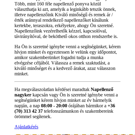
Több, mint 160 féle napellenző ponyva közül
választhatja ki azt, amelyik a leginkább tetszik önnek,
illetve napellenzőink Kiváló minőségű és remek ár /
érték aránnyal rendelkező napellenzőket kínálunk
kertekbe, teraszokra, erkélyekre, ahogy Ön szeretné.
Napellenzőink vezérelhetők kézzel, kapcsolóval,
távirányítóval, de beköthető okos otthon rendszerbe is.
Ha Ön is szeretné igénybe venni a segítségünket, kérem
hívjon minket és egyeztessen le velünk egy időpontot,
amikor szakemberünket fogadni tudja a munka
elvégzése céljából. Válassza a remek szaktudást, a
kiváló minőséget és a kedvező árakat, azaz válasszon
minket.
Ha megválaszolatlan kérdései maradtak
Napellenző
nagyker
kapcsán vagy Ön is szeretné igénybe venni a
segítségünket kérem hívjon minket az év bármelyik
napján, a nap
08:00 - 20:00
órájában bármikor a
+36
(70) 313 42 37
telefonszámunkon és szakembereink
örömmel segítenek.
Ajánlatkérés