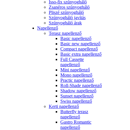
Isso-fix szúnyogháló
Zsanéros szúnyogháló
Pliszé szúnyogháló
Szúnyogháló javítás
Szúnyogháló árak
Napellenző
Terasz napellenző
Basic napellenző
Basic new napellenző
Compact napellenző
Basic extra napellenző
Full Cassette
napellenző
Mini napellenző
Mono napellenző
Practic napellenző
Roll-Shade napellenző
Shadow napellenző
Sunset napellenző
Swiss napellenző
Kerti napellenző
Butterfly terasz
napellenző
Gastro Romantic
napellenző