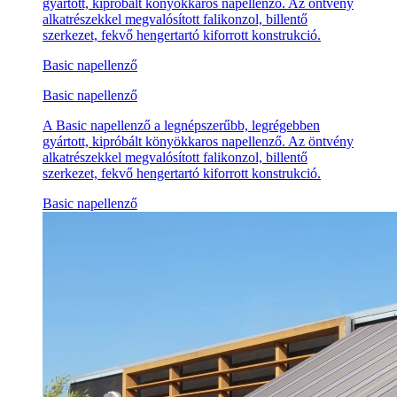
gyártott, kipróbált könyökkaros napellenző. Az öntvény
alkatrészekkel megvalósított falikonzol, billentő
szerkezet, fekvő hengertartó kiforrott konstrukció.
Basic napellenző
Basic napellenző
A Basic napellenző a legnépszerűbb, legrégebben
gyártott, kipróbált könyökkaros napellenző. Az öntvény
alkatrészekkel megvalósított falikonzol, billentő
szerkezet, fekvő hengertartó kiforrott konstrukció.
Basic napellenző