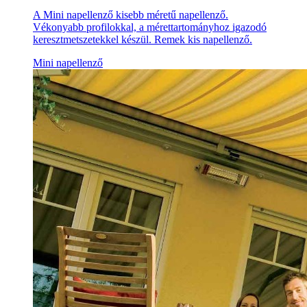
A Mini napellenző kisebb méretű napellenző.
Vékonyabb profilokkal, a mérettartományhoz igazodó
keresztmetszetekkel készül. Remek kis napellenző.
Mini napellenző