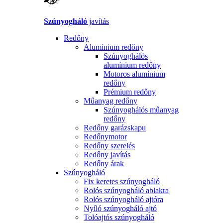
Szúnyogháló
javítás
Redőny
Alumínium redőny
Szúnyoghálós
alumínium redőny
Motoros alumínium
redőny
Prémium redőny
Műanyag redőny
Szúnyoghálós műanyag
redőny
Redőny garázskapu
Redőnymotor
Redőny szerelés
Redőny javítás
Redőny árak
Szúnyogháló
Fix keretes szúnyogháló
Rolós szúnyogháló ablakra
Rolós szúnyogháló ajtóra
Nyíló szúnyogháló ajtó
Tolóajtós szúnyogháló