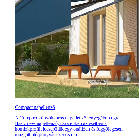
Compact napellenző
A Compact könyökkaros napellenző lényegében egy
Basic new napellenző, csak ebben az esetben a
homlokprofilt lecseréltük egy önállóan és függőlegesen
mozgatható ponyvás szerkezetre.