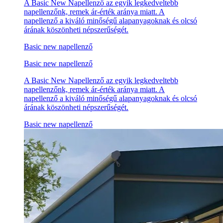
A Basic New Napellenző az egyik legkedveltebb
napellenzőnk, remek ár-érték aránya miatt. A
napellenző a kiváló minőségű alapanyagoknak és olcsó
árának köszönheti népszerűségét.
Basic new napellenző
Basic new napellenző
A Basic New Napellenző az egyik legkedveltebb
napellenzőnk, remek ár-érték aránya miatt. A
napellenző a kiváló minőségű alapanyagoknak és olcsó
árának köszönheti népszerűségét.
Basic new napellenző