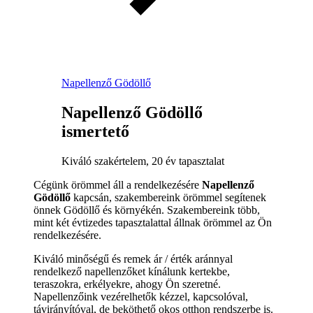
Napellenző Gödöllő
Napellenző Gödöllő
ismertető
Kiváló szakértelem, 20 év tapasztalat
Cégünk örömmel áll a rendelkezésére
Napellenző
Gödöllő
kapcsán, szakembereink örömmel segítenek
önnek Gödöllő és környékén. Szakembereink több,
mint két évtizedes tapasztalattal állnak örömmel az Ön
rendelkezésére.
Kiváló minőségű és remek ár / érték aránnyal
rendelkező napellenzőket kínálunk kertekbe,
teraszokra, erkélyekre, ahogy Ön szeretné.
Napellenzőink vezérelhetők kézzel, kapcsolóval,
távirányítóval, de beköthető okos otthon rendszerbe is.