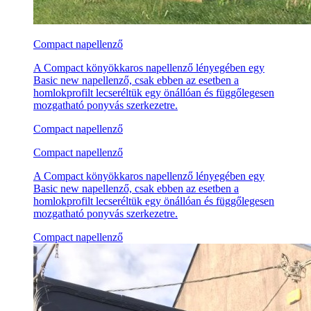
Compact napellenző
A Compact könyökkaros napellenző lényegében egy
Basic new napellenző, csak ebben az esetben a
homlokprofilt lecseréltük egy önállóan és függőlegesen
mozgatható ponyvás szerkezetre.
Compact napellenző
Compact napellenző
A Compact könyökkaros napellenző lényegében egy
Basic new napellenző, csak ebben az esetben a
homlokprofilt lecseréltük egy önállóan és függőlegesen
mozgatható ponyvás szerkezetre.
Compact napellenző