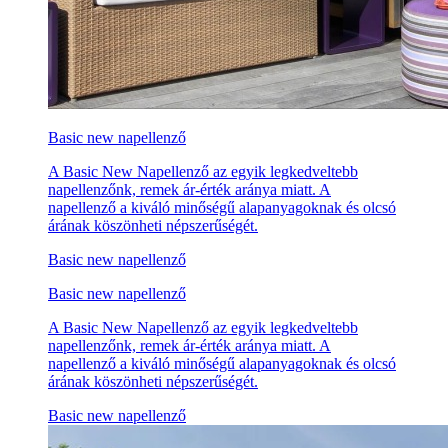
Basic new napellenző
A Basic New Napellenző az egyik legkedveltebb
napellenzőnk, remek ár-érték aránya miatt. A
napellenző a kiváló minőségű alapanyagoknak és olcsó
árának köszönheti népszerűségét.
Basic new napellenző
Basic new napellenző
A Basic New Napellenző az egyik legkedveltebb
napellenzőnk, remek ár-érték aránya miatt. A
napellenző a kiváló minőségű alapanyagoknak és olcsó
árának köszönheti népszerűségét.
Basic new napellenző