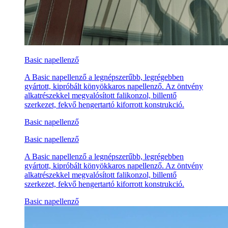
Basic napellenző
A Basic napellenző a legnépszerűbb, legrégebben
gyártott, kipróbált könyökkaros napellenző. Az öntvény
alkatrészekkel megvalósított falikonzol, billentő
szerkezet, fekvő hengertartó kiforrott konstrukció.
Basic napellenző
Basic napellenző
A Basic napellenző a legnépszerűbb, legrégebben
gyártott, kipróbált könyökkaros napellenző. Az öntvény
alkatrészekkel megvalósított falikonzol, billentő
szerkezet, fekvő hengertartó kiforrott konstrukció.
Basic napellenző