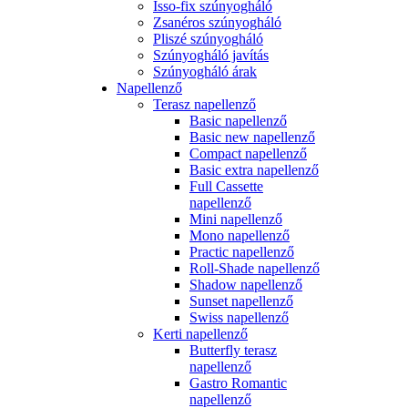
Isso-fix szúnyogháló
Zsanéros szúnyogháló
Pliszé szúnyogháló
Szúnyogháló javítás
Szúnyogháló árak
Napellenző
Terasz napellenző
Basic napellenző
Basic new napellenző
Compact napellenző
Basic extra napellenző
Full Cassette
napellenző
Mini napellenző
Mono napellenző
Practic napellenző
Roll-Shade napellenző
Shadow napellenző
Sunset napellenző
Swiss napellenző
Kerti napellenző
Butterfly terasz
napellenző
Gastro Romantic
napellenző