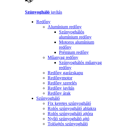
Szúnyogháló
javítás
Redőny
Alumínium redőny
Szúnyoghálós
alumínium redőny
Motoros alumínium
redőny
Prémium redőny
Műanyag redőny
Szúnyoghálós műanyag
redőny
Redőny garázskapu
Redőnymotor
Redőny szerelés
Redőny javítás
Redőny árak
Szúnyogháló
Fix keretes szúnyogháló
Rolós szúnyogháló ablakra
Rolós szúnyogháló ajtóra
Nyíló szúnyogháló ajtó
Tolóajtós szúnyogháló