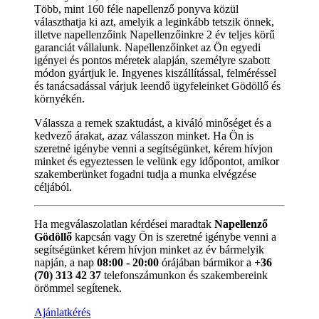
Több, mint 160 féle napellenző ponyva közül
választhatja ki azt, amelyik a leginkább tetszik önnek,
illetve napellenzőink Napellenzőinkre 2 év teljes körű
garanciát vállalunk. Napellenzőinket az Ön egyedi
igényei és pontos méretek alapján, személyre szabott
módon gyártjuk le. Ingyenes kiszállítással, felméréssel
és tanácsadással várjuk leendő ügyfeleinket Gödöllő és
környékén.
Válassza a remek szaktudást, a kiváló minőséget és a
kedvező árakat, azaz válasszon minket. Ha Ön is
szeretné igénybe venni a segítségünket, kérem hívjon
minket és egyeztessen le velünk egy időpontot, amikor
szakemberünket fogadni tudja a munka elvégzése
céljából.
Ha megválaszolatlan kérdései maradtak
Napellenző
Gödöllő
kapcsán vagy Ön is szeretné igénybe venni a
segítségünket kérem hívjon minket az év bármelyik
napján, a nap
08:00 - 20:00
órájában bármikor a
+36
(70) 313 42 37
telefonszámunkon és szakembereink
örömmel segítenek.
Ajánlatkérés