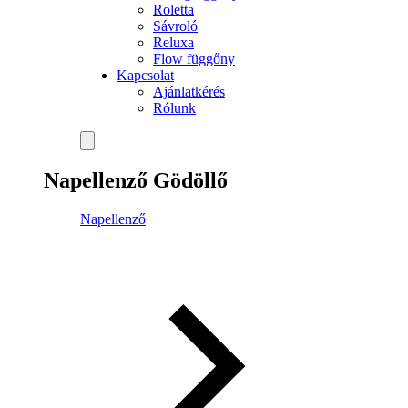
Roletta
Sávroló
Reluxa
Flow függőny
Kapcsolat
Ajánlatkérés
Rólunk
Napellenző Gödöllő
Napellenző