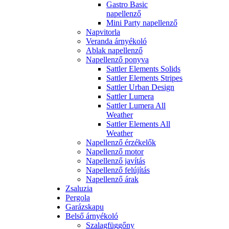
Gastro Basic
napellenző
Mini Party napellenző
Napvitorla
Veranda árnyékoló
Ablak napellenző
Napellenző ponyva
Sattler Elements Solids
Sattler Elements Stripes
Sattler Urban Design
Sattler Lumera
Sattler Lumera All
Weather
Sattler Elements All
Weather
Napellenző érzékelők
Napellenző motor
Napellenző javítás
Napellenző felújítás
Napellenző árak
Zsaluzia
Pergola
Garázskapu
Belső árnyékoló
Szalagfüggőny