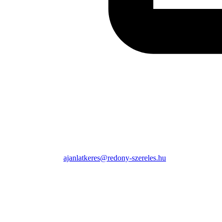
ajanlatkeres@redony-szereles.hu