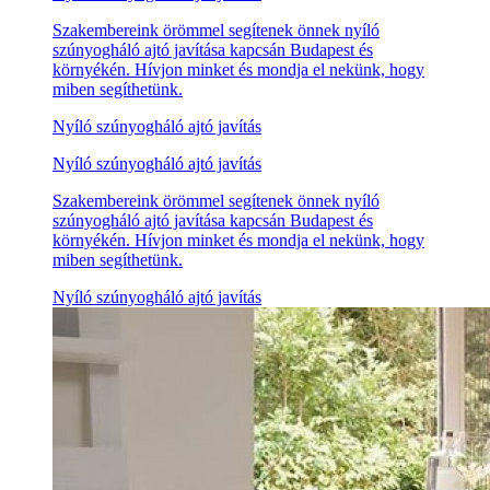
Szakembereink örömmel segítenek önnek nyíló
szúnyogháló ajtó javítása kapcsán Budapest és
környékén. Hívjon minket és mondja el nekünk, hogy
miben segíthetünk.
Nyíló szúnyogháló ajtó javítás
Nyíló szúnyogháló ajtó javítás
Szakembereink örömmel segítenek önnek nyíló
szúnyogháló ajtó javítása kapcsán Budapest és
környékén. Hívjon minket és mondja el nekünk, hogy
miben segíthetünk.
Nyíló szúnyogháló ajtó javítás