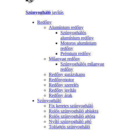
Szúnyogháló
javítás
Redőny
Alumínium redőny
Szúnyoghálós
alumínium redőny
Motoros alumínium
redőny
Prémium redőny
Műanyag redőny
Szúnyoghálós műanyag
redőny
Redőny garázskapu
Redőnymotor
Redőny szerelés
Redőny javítás
Redőny árak
Szúnyogháló
Fix keretes szúnyogháló
Rolós szúnyogháló ablakra
Rolós szúnyogháló ajtóra
Nyíló szúnyogháló ajtó
Tolóajtós szúnyogháló