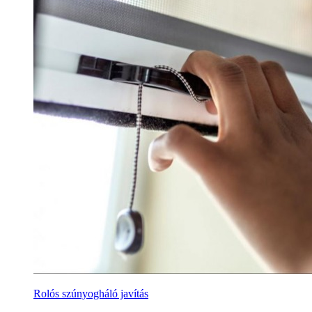
Rolós szúnyogháló javítás