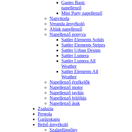
Gastro Basic
napellenző
Mini Party napellenző
Napvitorla
Veranda árnyékoló
Ablak napellenző
Napellenző ponyva
Sattler Elements Solids
Sattler Elements Stripes
Sattler Urban Design
Sattler Lumera
Sattler Lumera All
Weather
Sattler Elements All
Weather
Napellenző érzékelők
Napellenző motor
Napellenző javítás
Napellenző felújítás
Napellenző árak
Zsaluzia
Pergola
Garázskapu
Belső árnyékoló
Szalagfüggőny