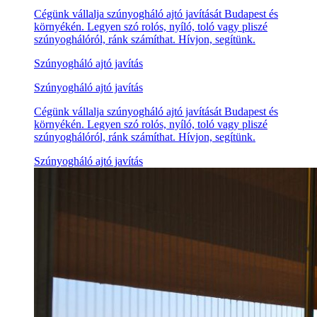
Cégünk vállalja szúnyogháló ajtó javítását Budapest és
környékén. Legyen szó rolós, nyíló, toló vagy pliszé
szúnyoghálóról, ránk számíthat. Hívjon, segítünk.
Szúnyogháló ajtó javítás
Szúnyogháló ajtó javítás
Cégünk vállalja szúnyogháló ajtó javítását Budapest és
környékén. Legyen szó rolós, nyíló, toló vagy pliszé
szúnyoghálóról, ránk számíthat. Hívjon, segítünk.
Szúnyogháló ajtó javítás