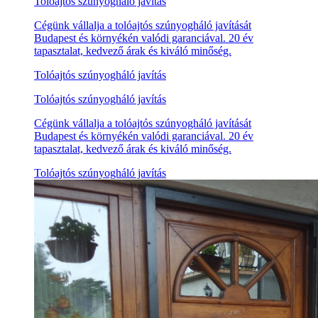
Tolóajtós szúnyogháló javítás
Cégünk vállalja a tolóajtós szúnyogháló javítását
Budapest és környékén valódi garanciával. 20 év
tapasztalat, kedvező árak és kiváló minőség.
Tolóajtós szúnyogháló javítás
Tolóajtós szúnyogháló javítás
Cégünk vállalja a tolóajtós szúnyogháló javítását
Budapest és környékén valódi garanciával. 20 év
tapasztalat, kedvező árak és kiváló minőség.
Tolóajtós szúnyogháló javítás