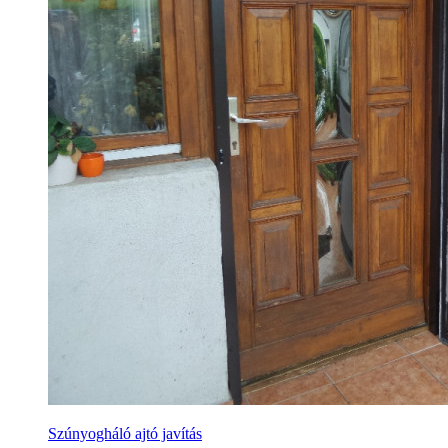
Szúnyogháló ajtó javítás