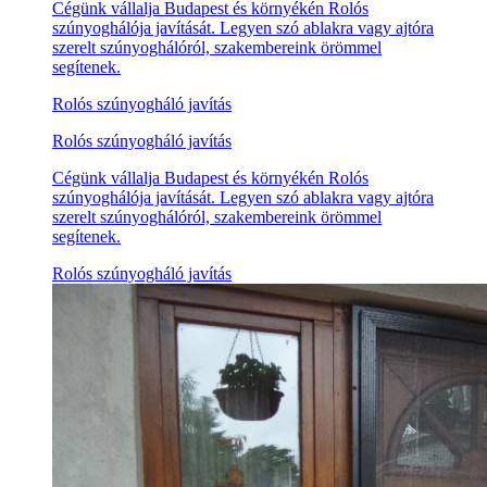
Cégünk vállalja Budapest és környékén Rolós
szúnyoghálója javítását. Legyen szó ablakra vagy ajtóra
szerelt szúnyoghálóról, szakembereink örömmel
segítenek.
Rolós szúnyogháló javítás
Rolós szúnyogháló javítás
Cégünk vállalja Budapest és környékén Rolós
szúnyoghálója javítását. Legyen szó ablakra vagy ajtóra
szerelt szúnyoghálóról, szakembereink örömmel
segítenek.
Rolós szúnyogháló javítás