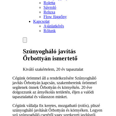
Roletta
Sávroló
Reluxa
Flow függőny
Kapcsolat
Ajánlatkérés
Rólunk
Szúnyogháló javítás
Őrbottyán ismertető
Kiváló szakértelem, 20 év tapasztalat
Cégünk örömmel áll a rendelkezésére Szúnyogháló
javítás Őrbottyán kapcsán, szakembereink örömmel
segítenek önnek Őrbottyán és környékén. 20 éve
dolgozzunk az árnyékolás területén, éljen a valódi
tapasztalattal és válasszon minket.
Cégünk vállalja fix keretes, mozgatható (rolós), pliszé
szúnyogháló javítását Őrbottyán és környéken. Legyen
szó szúnyogháló cseréről vagy szerkezeti javításról,