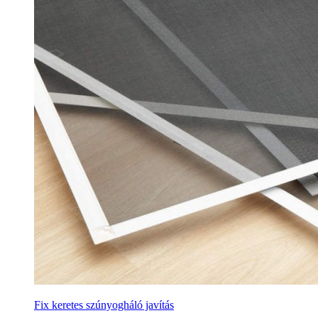
Fix keretes szúnyogháló javítás