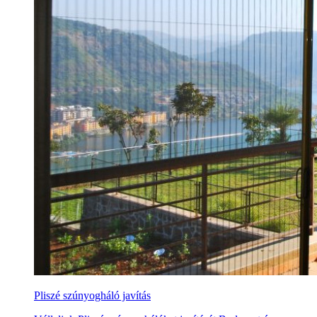
Pliszé szúnyogháló javítás