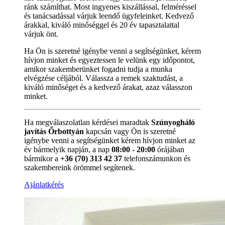
ránk számíthat. Most ingyenes kiszállással, felméréssel
és tanácsadással várjuk leendő ügyfeleinket. Kedvező
árakkal, kiváló minőséggel és 20 év tapasztalattal
várjuk önt.
Ha Ön is szeretné igénybe venni a segítségünket, kérem
hívjon minket és egyeztessen le velünk egy időpontot,
amikor szakemberünket fogadni tudja a munka
elvégzése céljából. Válassza a remek szaktudást, a
kiváló minőséget és a kedvező árakat, azaz válasszon
minket.
Ha megválaszolatlan kérdései maradtak
Szúnyogháló
javítás Őrbottyán
kapcsán vagy Ön is szeretné
igénybe venni a segítségünket kérem hívjon minket az
év bármelyik napján, a nap
08:00 - 20:00
órájában
bármikor a
+36 (70) 313 42 37
telefonszámunkon és
szakembereink örömmel segítenek.
Ajánlatkérés