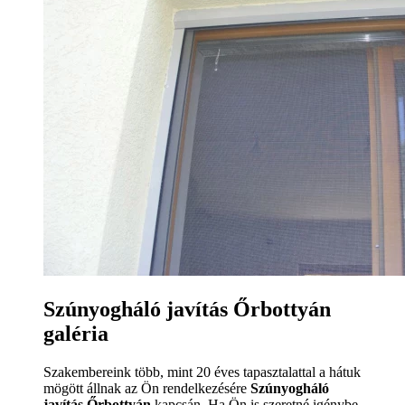
Szúnyogháló javítás Őrbottyán
galéria
Szakembereink több, mint 20 éves tapasztalattal a hátuk
mögött állnak az Ön rendelkezésére
Szúnyogháló
javítás Őrbottyán
kapcsán. Ha Ön is szeretné igénybe