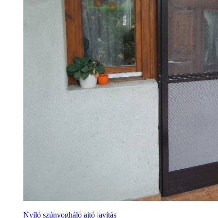
Nyíló szúnyogháló ajtó javítás