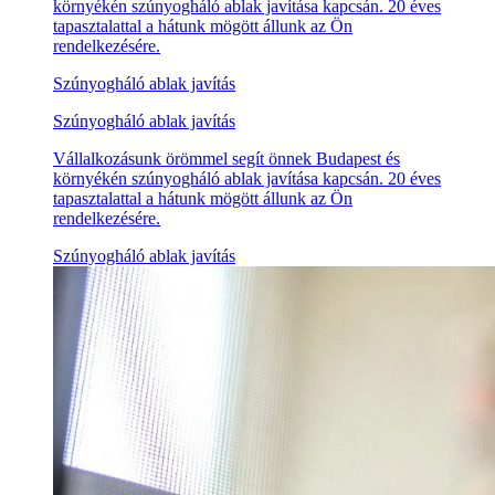
környékén szúnyogháló ablak javítása kapcsán. 20 éves
tapasztalattal a hátunk mögött állunk az Ön
rendelkezésére.
Szúnyogháló ablak javítás
Szúnyogháló ablak javítás
Vállalkozásunk örömmel segít önnek Budapest és
környékén szúnyogháló ablak javítása kapcsán. 20 éves
tapasztalattal a hátunk mögött állunk az Ön
rendelkezésére.
Szúnyogháló ablak javítás