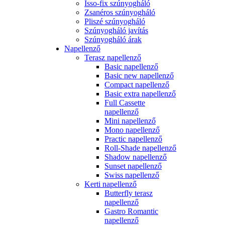
Isso-fix szúnyogháló
Zsanéros szúnyogháló
Pliszé szúnyogháló
Szúnyogháló javítás
Szúnyogháló árak
Napellenző
Terasz napellenző
Basic napellenző
Basic new napellenző
Compact napellenző
Basic extra napellenző
Full Cassette
napellenző
Mini napellenző
Mono napellenző
Practic napellenző
Roll-Shade napellenző
Shadow napellenző
Sunset napellenző
Swiss napellenző
Kerti napellenző
Butterfly terasz
napellenző
Gastro Romantic
napellenző