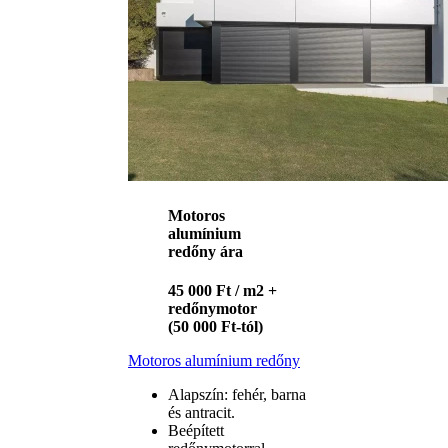
Motoros
alumínium
redőny ára
45 000 Ft / m2 +
redőnymotor
(50 000 Ft-tól)
Motoros alumínium redőny
Alapszín: fehér, barna
és antracit.
Beépített