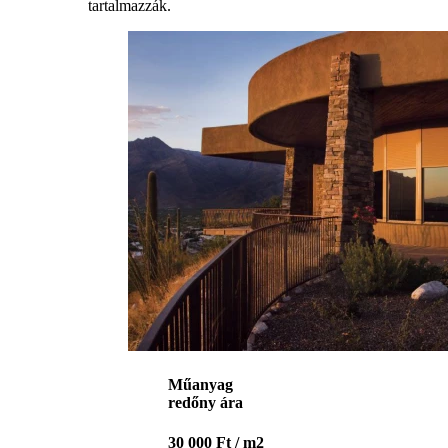
tartalmazzák.
Műanyag
redőny ára
30 000 Ft / m2