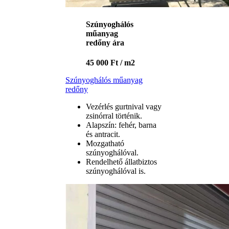
Szúnyoghálós
műanyag
redőny ára
45 000 Ft / m2
Szúnyoghálós műanyag
redőny
Vezérlés gurtnival vagy
zsinórral történik.
Alapszín: fehér, barna
és antracit.
Mozgatható
szúnyoghálóval.
Rendelhető állatbiztos
szúnyoghálóval is.