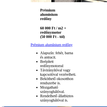
Prémium
alumínium
redőny
60 000 Ft / m2 +
redőnymotor
(50 000 Ft - tól)
Prémium alumínium redőny
Alapszín: fehér, barna
és antracit.
Beépített
redőnymotorral
Távirányítóval vagy
kapcsolóval vezérelheti.
Beköthető okosotthon
rendszerbe is.
Mozgatható
szúnyoghálóval.
Rendelhető állatbiztos
szúnyoghálóval is.