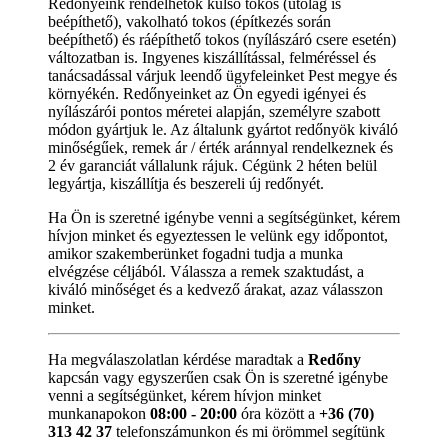
Redőnyeink rendelhetők külső tokos (utólag is
beépíthető), vakolható tokos (építkezés során
beépíthető) és ráépíthető tokos (nyílászáró csere esetén)
változatban is. Ingyenes kiszállítással, felméréssel és
tanácsadással várjuk leendő ügyfeleinket Pest megye és
környékén. Redőnyeinket az Ön egyedi igényei és
nyílászárói pontos méretei alapján, személyre szabott
módon gyártjuk le. Az általunk gyártot redőnyök kiváló
minőségűek, remek ár / érték aránnyal rendelkeznek és
2 év garanciát vállalunk rájuk. Cégünk 2 héten belül
legyártja, kiszállítja és beszereli új redőnyét.
Ha Ön is szeretné igénybe venni a segítségünket, kérem
hívjon minket és egyeztessen le velünk egy időpontot,
amikor szakemberünket fogadni tudja a munka
elvégzése céljából. Válassza a remek szaktudást, a
kiváló minőséget és a kedvező árakat, azaz válasszon
minket.
Ha megválaszolatlan kérdése maradtak a
Redőny
kapcsán vagy egyszerűen csak Ön is szeretné igénybe
venni a segítségünket, kérem hívjon minket
munkanapokon
08:00 - 20:00
óra között a
+36 (70)
313 42 37
telefonszámunkon és mi örömmel segítünk