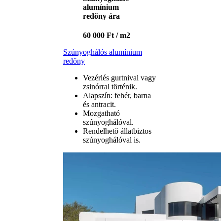
alumínium
redőny ára
60 000 Ft / m2
Szúnyoghálós alumínium
redőny
Vezérlés gurtnival vagy
zsinórral történik.
Alapszín: fehér, barna
és antracit.
Mozgatható
szúnyoghálóval.
Rendelhető állatbiztos
szúnyoghálóval is.