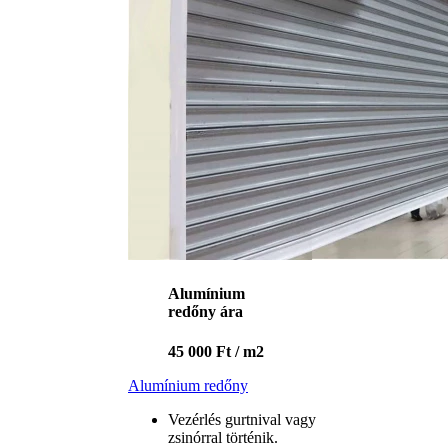
Alumínium
redőny ára
45 000 Ft / m2
Alumínium redőny
Vezérlés gurtnival vagy
zsinórral történik.