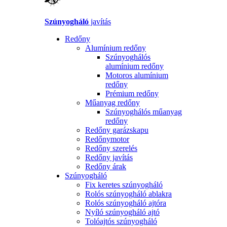
Szúnyogháló
javítás
Redőny
Alumínium redőny
Szúnyoghálós
alumínium redőny
Motoros alumínium
redőny
Prémium redőny
Műanyag redőny
Szúnyoghálós műanyag
redőny
Redőny garázskapu
Redőnymotor
Redőny szerelés
Redőny javítás
Redőny árak
Szúnyogháló
Fix keretes szúnyogháló
Rolós szúnyogháló ablakra
Rolós szúnyogháló ajtóra
Nyíló szúnyogháló ajtó
Tolóajtós szúnyogháló