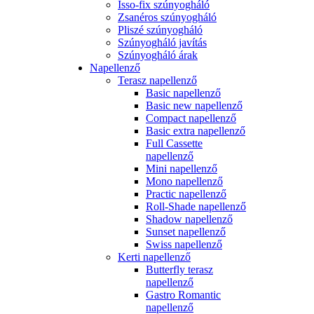
Isso-fix szúnyogháló
Zsanéros szúnyogháló
Pliszé szúnyogháló
Szúnyogháló javítás
Szúnyogháló árak
Napellenző
Terasz napellenző
Basic napellenző
Basic new napellenző
Compact napellenző
Basic extra napellenző
Full Cassette
napellenző
Mini napellenző
Mono napellenző
Practic napellenző
Roll-Shade napellenző
Shadow napellenző
Sunset napellenző
Swiss napellenző
Kerti napellenző
Butterfly terasz
napellenző
Gastro Romantic
napellenző