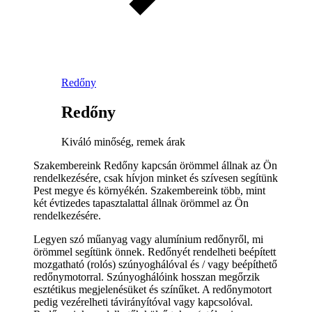
Redőny
Redőny
Kiváló minőség, remek árak
Szakembereink Redőny kapcsán örömmel állnak az Ön
rendelkezésére, csak hívjon minket és szívesen segítünk
Pest megye és környékén. Szakembereink több, mint
két évtizedes tapasztalattal állnak örömmel az Ön
rendelkezésére.
Legyen szó műanyag vagy alumínium redőnyről, mi
örömmel segítünk önnek. Redőnyét rendelheti beépített
mozgatható (rolós) szúnyoghálóval és / vagy beépíthető
redőnymotorral. Szúnyoghálóink hosszan megőrzik
esztétikus megjelenésüket és színűket. A redőnymotort
pedig vezérelheti távirányítóval vagy kapcsolóval.