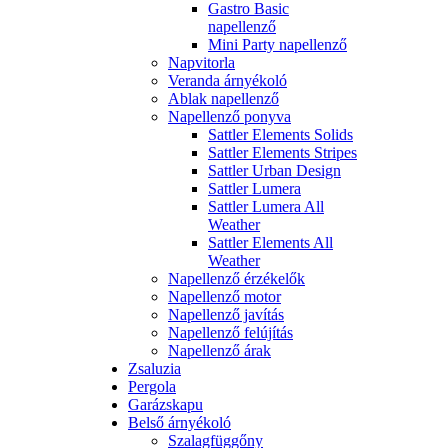
Gastro Basic
napellenző
Mini Party napellenző
Napvitorla
Veranda árnyékoló
Ablak napellenző
Napellenző ponyva
Sattler Elements Solids
Sattler Elements Stripes
Sattler Urban Design
Sattler Lumera
Sattler Lumera All
Weather
Sattler Elements All
Weather
Napellenző érzékelők
Napellenző motor
Napellenző javítás
Napellenző felújítás
Napellenző árak
Zsaluzia
Pergola
Garázskapu
Belső árnyékoló
Szalagfüggőny