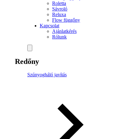
Roletta
Sávroló
Reluxa
Flow függőny
Kapcsolat
Ajánlatkérés
Rólunk
Redőny
Szúnyogháló javítás