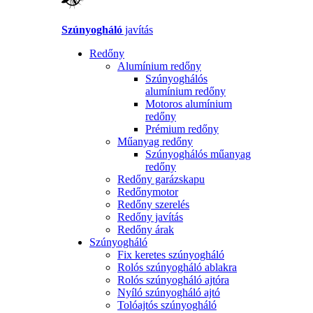
Szúnyogháló
javítás
Redőny
Alumínium redőny
Szúnyoghálós
alumínium redőny
Motoros alumínium
redőny
Prémium redőny
Műanyag redőny
Szúnyoghálós műanyag
redőny
Redőny garázskapu
Redőnymotor
Redőny szerelés
Redőny javítás
Redőny árak
Szúnyogháló
Fix keretes szúnyogháló
Rolós szúnyogháló ablakra
Rolós szúnyogháló ajtóra
Nyíló szúnyogháló ajtó
Tolóajtós szúnyogháló