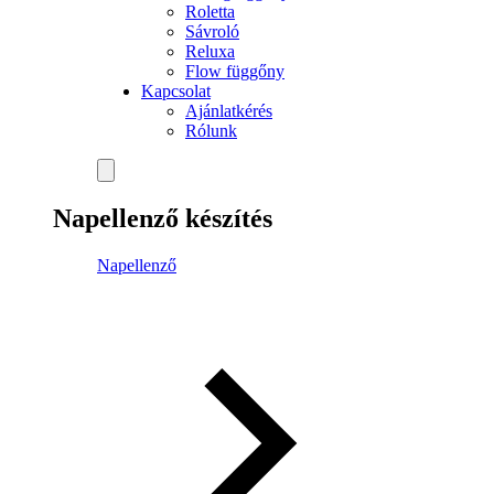
Roletta
Sávroló
Reluxa
Flow függőny
Kapcsolat
Ajánlatkérés
Rólunk
Napellenző készítés
Napellenző