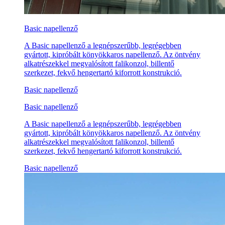
Basic napellenző
A Basic napellenző a legnépszerűbb, legrégebben
gyártott, kipróbált könyökkaros napellenző. Az öntvény
alkatrészekkel megvalósított falikonzol, billentő
szerkezet, fekvő hengertartó kiforrott konstrukció.
Basic napellenző
Basic napellenző
A Basic napellenző a legnépszerűbb, legrégebben
gyártott, kipróbált könyökkaros napellenző. Az öntvény
alkatrészekkel megvalósított falikonzol, billentő
szerkezet, fekvő hengertartó kiforrott konstrukció.
Basic napellenző