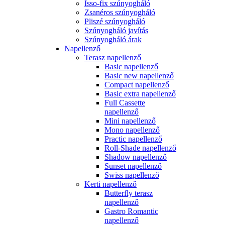
Isso-fix szúnyogháló
Zsanéros szúnyogháló
Pliszé szúnyogháló
Szúnyogháló javítás
Szúnyogháló árak
Napellenző
Terasz napellenző
Basic napellenző
Basic new napellenző
Compact napellenző
Basic extra napellenző
Full Cassette
napellenző
Mini napellenző
Mono napellenző
Practic napellenző
Roll-Shade napellenző
Shadow napellenző
Sunset napellenző
Swiss napellenző
Kerti napellenző
Butterfly terasz
napellenző
Gastro Romantic
napellenző