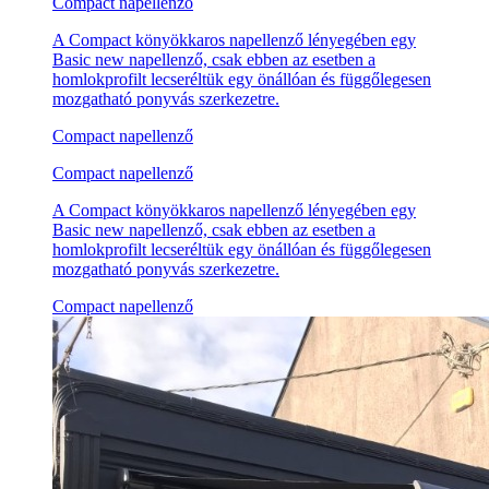
Compact napellenző
A Compact könyökkaros napellenző lényegében egy
Basic new napellenző, csak ebben az esetben a
homlokprofilt lecseréltük egy önállóan és függőlegesen
mozgatható ponyvás szerkezetre.
Compact napellenző
Compact napellenző
A Compact könyökkaros napellenző lényegében egy
Basic new napellenző, csak ebben az esetben a
homlokprofilt lecseréltük egy önállóan és függőlegesen
mozgatható ponyvás szerkezetre.
Compact napellenző