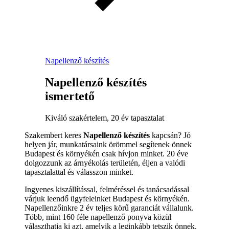
Napellenző készítés
Napellenző készítés
ismertető
Kiváló szakértelem, 20 év tapasztalat
Szakembert keres
Napellenző készítés
kapcsán? Jó
helyen jár, munkatársaink örömmel segítenek önnek
Budapest és környékén csak hívjon minket. 20 éve
dolgozzunk az árnyékolás területén, éljen a valódi
tapasztalattal és válasszon minket.
Ingyenes kiszállítással, felméréssel és tanácsadással
várjuk leendő ügyfeleinket Budapest és környékén.
Napellenzőinkre 2 év teljes körű garanciát vállalunk.
Több, mint 160 féle napellenző ponyva közül
választhatja ki azt, amelyik a leginkább tetszik önnek,