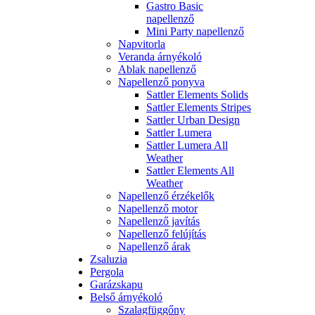
Gastro Basic
napellenző
Mini Party napellenző
Napvitorla
Veranda árnyékoló
Ablak napellenző
Napellenző ponyva
Sattler Elements Solids
Sattler Elements Stripes
Sattler Urban Design
Sattler Lumera
Sattler Lumera All
Weather
Sattler Elements All
Weather
Napellenző érzékelők
Napellenző motor
Napellenző javítás
Napellenző felújítás
Napellenző árak
Zsaluzia
Pergola
Garázskapu
Belső árnyékoló
Szalagfüggőny