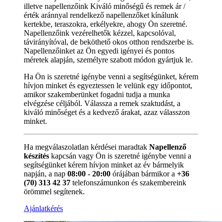
illetve napellenzőink Kiváló minőségű és remek ár /
érték aránnyal rendelkező napellenzőket kínálunk
kertekbe, teraszokra, erkélyekre, ahogy Ön szeretné.
Napellenzőink vezérelhetők kézzel, kapcsolóval,
távirányítóval, de beköthető okos otthon rendszerbe is.
Napellenzőinket az Ön egyedi igényei és pontos
méretek alapján, személyre szabott módon gyártjuk le.
Ha Ön is szeretné igénybe venni a segítségünket, kérem
hívjon minket és egyeztessen le velünk egy időpontot,
amikor szakemberünket fogadni tudja a munka
elvégzése céljából. Válassza a remek szaktudást, a
kiváló minőséget és a kedvező árakat, azaz válasszon
minket.
Ha megválaszolatlan kérdései maradtak
Napellenző
készítés
kapcsán vagy Ön is szeretné igénybe venni a
segítségünket kérem hívjon minket az év bármelyik
napján, a nap
08:00 - 20:00
órájában bármikor a
+36
(70) 313 42 37
telefonszámunkon és szakembereink
örömmel segítenek.
Ajánlatkérés