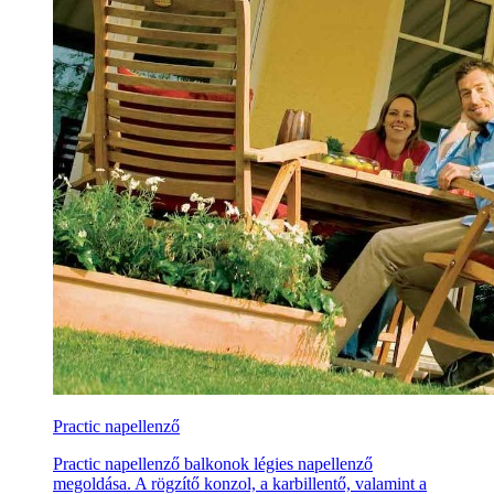
Practic napellenző
Practic napellenző balkonok légies napellenző
megoldása. A rögzítő konzol, a karbillentő, valamint a