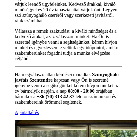
várjuk leendő ügyfeleinket. Kedvező árakkal, kiváló
minőséggel és 20 év tapasztalattal várjuk önt. Legyen
szó szúnyogháló cseréről vagy szerkezeti javításról,
ránk számíthat.
Válassza a remek szaktudást, a kiváló minőséget és a
kedvező árakat, azaz válasszon minket. Ha Ön is
szeretné igénybe venni a segítségünket, kérem hívjon
minket és egyeztessen le velünk egy időpontot, amikor
szakemberünket fogadni tudja a munka elvégzése
céljából.
Ha megválaszolatlan kérdései maradtak
Szúnyogháló
javítás Szentendre
kapcsán vagy Ön is szeretné
igénybe venni a segítségünket kérem hívjon minket az
év bármelyik napján, a nap
08:00 - 20:00
órájában
bármikor a
+36 (70) 313 42 37
telefonszámunkon és
szakembereink örömmel segítenek.
Ajánlatkérés