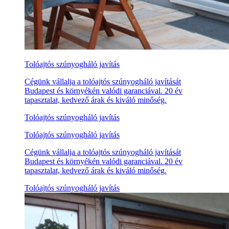
Tolóajtós szúnyogháló javítás
Cégünk vállalja a tolóajtós szúnyogháló javítását
Budapest és környékén valódi garanciával. 20 év
tapasztalat, kedvező árak és kiváló minőség.
Tolóajtós szúnyogháló javítás
Tolóajtós szúnyogháló javítás
Cégünk vállalja a tolóajtós szúnyogháló javítását
Budapest és környékén valódi garanciával. 20 év
tapasztalat, kedvező árak és kiváló minőség.
Tolóajtós szúnyogháló javítás