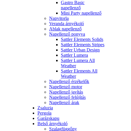
Gastro Basic
napellenző
Mini Party napellenző
Napvitorla
Veranda árnyékoló
Ablak napellenző
Napellenző ponyva
Sattler Elements Solids
Sattler Elements Stripes
Sattler Urban Design
Sattler Lumera
Sattler Lumera All
Weather
Sattler Elements All
Weather
Napellenző érzékelők
Napellenző motor
Napellenző javítás
Napellenző felújítás
Napellenző árak
Zsaluzia
Pergola
Garázskapu
Belső árnyékoló
Szalagfüggőny