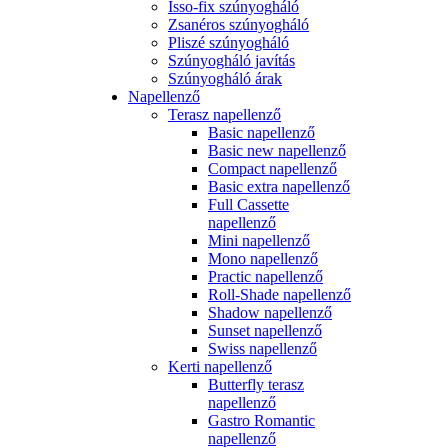
Isso-fix szúnyogháló
Zsanéros szúnyogháló
Pliszé szúnyogháló
Szúnyogháló javítás
Szúnyogháló árak
Napellenző
Terasz napellenző
Basic napellenző
Basic new napellenző
Compact napellenző
Basic extra napellenző
Full Cassette
napellenző
Mini napellenző
Mono napellenző
Practic napellenző
Roll-Shade napellenző
Shadow napellenző
Sunset napellenző
Swiss napellenző
Kerti napellenző
Butterfly terasz
napellenző
Gastro Romantic
napellenző