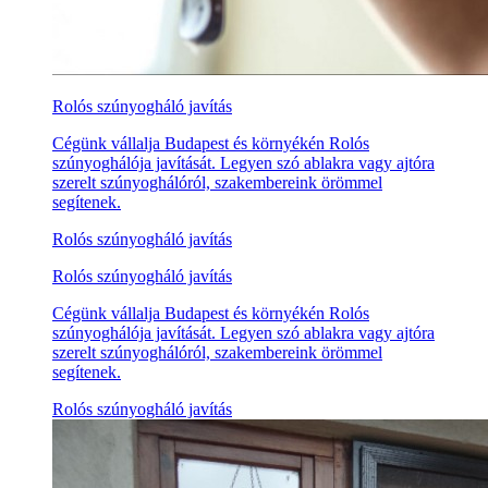
Rolós szúnyogháló javítás
Cégünk vállalja Budapest és környékén Rolós
szúnyoghálója javítását. Legyen szó ablakra vagy ajtóra
szerelt szúnyoghálóról, szakembereink örömmel
segítenek.
Rolós szúnyogháló javítás
Rolós szúnyogháló javítás
Cégünk vállalja Budapest és környékén Rolós
szúnyoghálója javítását. Legyen szó ablakra vagy ajtóra
szerelt szúnyoghálóról, szakembereink örömmel
segítenek.
Rolós szúnyogháló javítás