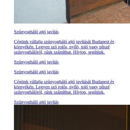
Szúnyogháló ajtó javítás
Cégünk vállalja szúnyogháló ajtó javítását Budapest és
környékén. Legyen szó rolós, nyíló, toló vagy pliszé
szúnyoghálóról, ránk számíthat. Hívjon, segítünk.
Szúnyogháló ajtó javítás
Szúnyogháló ajtó javítás
Cégünk vállalja szúnyogháló ajtó javítását Budapest és
környékén. Legyen szó rolós, nyíló, toló vagy pliszé
szúnyoghálóról, ránk számíthat. Hívjon, segítünk.
Szúnyogháló ajtó javítás