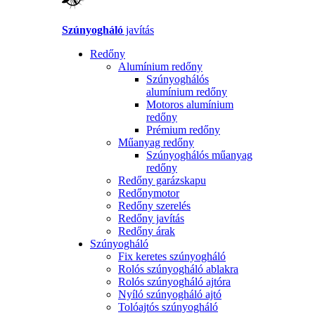
Szúnyogháló
javítás
Redőny
Alumínium redőny
Szúnyoghálós
alumínium redőny
Motoros alumínium
redőny
Prémium redőny
Műanyag redőny
Szúnyoghálós műanyag
redőny
Redőny garázskapu
Redőnymotor
Redőny szerelés
Redőny javítás
Redőny árak
Szúnyogháló
Fix keretes szúnyogháló
Rolós szúnyogháló ablakra
Rolós szúnyogháló ajtóra
Nyíló szúnyogháló ajtó
Tolóajtós szúnyogháló