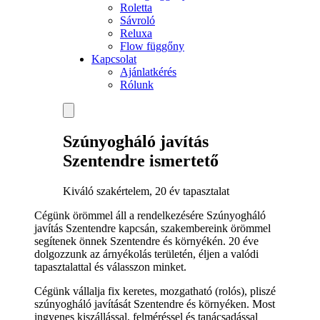
Roletta
Sávroló
Reluxa
Flow függőny
Kapcsolat
Ajánlatkérés
Rólunk
Szúnyogháló javítás
Szentendre ismertető
Kiváló szakértelem, 20 év tapasztalat
Cégünk örömmel áll a rendelkezésére Szúnyogháló
javítás Szentendre kapcsán, szakembereink örömmel
segítenek önnek Szentendre és környékén. 20 éve
dolgozzunk az árnyékolás területén, éljen a valódi
tapasztalattal és válasszon minket.
Cégünk vállalja fix keretes, mozgatható (rolós), pliszé
szúnyogháló javítását Szentendre és környéken. Most
ingyenes kiszállással, felméréssel és tanácsadással