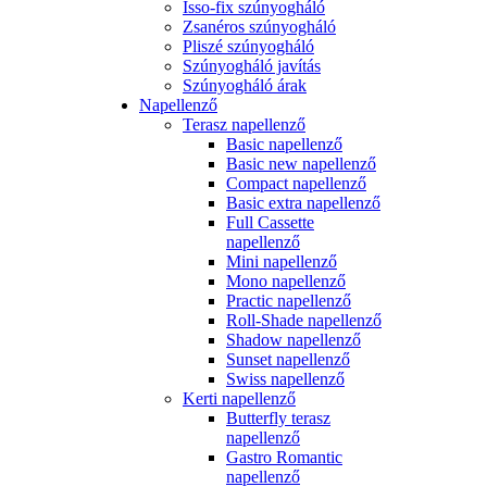
Isso-fix szúnyogháló
Zsanéros szúnyogháló
Pliszé szúnyogháló
Szúnyogháló javítás
Szúnyogháló árak
Napellenző
Terasz napellenző
Basic napellenző
Basic new napellenző
Compact napellenző
Basic extra napellenző
Full Cassette
napellenző
Mini napellenző
Mono napellenző
Practic napellenző
Roll-Shade napellenző
Shadow napellenző
Sunset napellenző
Swiss napellenző
Kerti napellenző
Butterfly terasz
napellenző
Gastro Romantic
napellenző