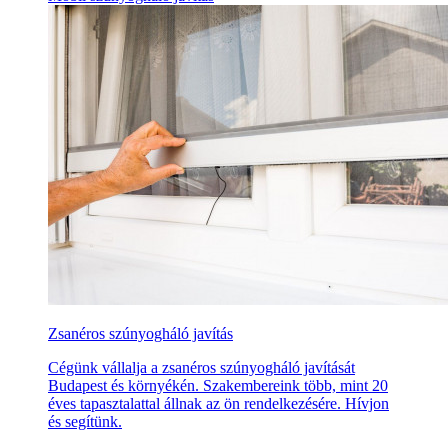
Zsanéros szúnyogháló javítás
Cégünk vállalja a zsanéros szúnyogháló javítását
Budapest és környékén. Szakembereink több, mint 20
éves tapasztalattal állnak az ön rendelkezésére. Hívjon
és segítünk.