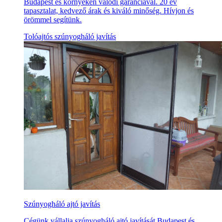
Budapest és környékén valódi garanciával. 20 év
tapasztalat, kedvező árak és kiváló minőség. Hívjon és
örömmel segítünk.
Tolóajtós szúnyogháló javítás
Szúnyogháló ajtó javítás
Cégünk vállalja szúnyogháló ajtó javítását Budapest és