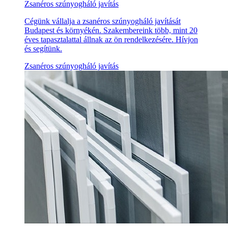
Zsanéros szúnyogháló javítás
Cégünk vállalja a zsanéros szúnyogháló javítását
Budapest és környékén. Szakembereink több, mint 20
éves tapasztalattal állnak az ön rendelkezésére. Hívjon
és segítünk.
Zsanéros szúnyogháló javítás