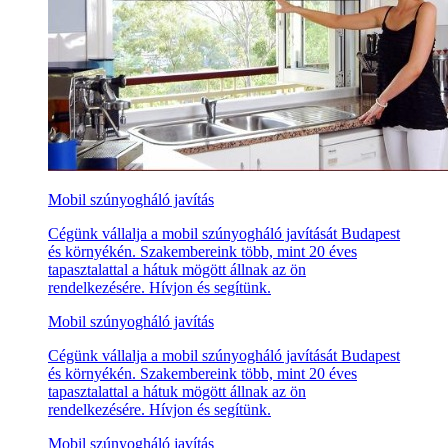
Mobil szúnyogháló javítás
Cégünk vállalja a mobil szúnyogháló javítását Budapest
és környékén. Szakembereink több, mint 20 éves
tapasztalattal a hátuk mögött állnak az ön
rendelkezésére. Hívjon és segítünk.
Mobil szúnyogháló javítás
Cégünk vállalja a mobil szúnyogháló javítását Budapest
és környékén. Szakembereink több, mint 20 éves
tapasztalattal a hátuk mögött állnak az ön
rendelkezésére. Hívjon és segítünk.
Mobil szúnyogháló javítás