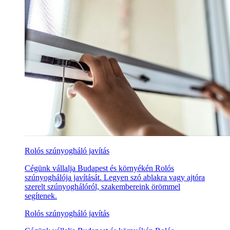
Rolós szúnyogháló javítás
Cégünk vállalja Budapest és környékén Rolós
szúnyoghálója javítását. Legyen szó ablakra vagy ajtóra
szerelt szúnyoghálóról, szakembereink örömmel
segítenek.
Rolós szúnyogháló javítás