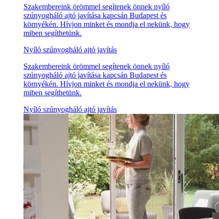
Szakembereink örömmel segítenek önnek nyíló
szúnyogháló ajtó javítása kapcsán Budapest és
környékén. Hívjon minket és mondja el nekünk, hogy
miben segíthetünk.
Nyíló szúnyogháló ajtó javítás
Szakembereink örömmel segítenek önnek nyíló
szúnyogháló ajtó javítása kapcsán Budapest és
környékén. Hívjon minket és mondja el nekünk, hogy
miben segíthetünk.
Nyíló szúnyogháló ajtó javítás