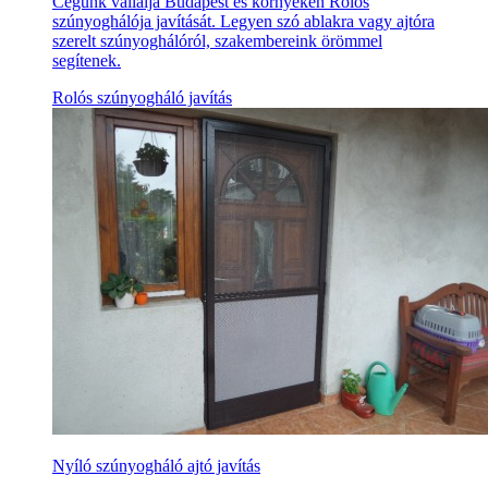
Cégünk vállalja Budapest és környékén Rolós
szúnyoghálója javítását. Legyen szó ablakra vagy ajtóra
szerelt szúnyoghálóról, szakembereink örömmel
segítenek.
Rolós szúnyogháló javítás
Nyíló szúnyogháló ajtó javítás