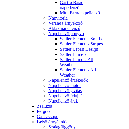
Gastro Basic
napellenző
Mini Party napellenző
Napvitorla
Veranda árnyékoló
Ablak napellenző
Napellenző ponyva
Sattler Elements Solids
Sattler Elements Stripes
Sattler Urban Design
Sattler Lumera
Sattler Lumera All
Weather
Sattler Elements All
Weather
Napellenző érzékelők
Napellenző motor
Napellenző javítás
Napellenző felújítás
Napellenző árak
Zsaluzia
Pergola
Garázskapu
Belső árnyékoló
Szalagfüggőny