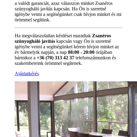
a valódi garanciát, azaz válasszon minket Zsanéros
szúnyogháló javítás kapcsán. Ha Ön is szeretné
igénybe venni a segítségünket csak hívjon minket és mi
örömmel segítünk.
Ha megválaszolatlan kérdései maradtak
Zsanéros
szúnyogháló javítás
kapcsán vagy Ön is szeretné
igénybe venni a segítségünket kérem hívjon minket az
év bármelyik napján, a nap
08:00 - 20:00
órájában
bármikor a
+36 (70) 313 42 37
telefonszámunkon és
szakembereink örömmel segítenek.
Ajánlatkérés