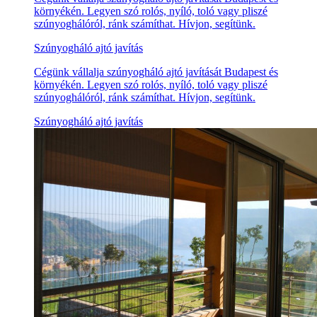
környékén. Legyen szó rolós, nyíló, toló vagy pliszé
szúnyoghálóról, ránk számíthat. Hívjon, segítünk.
Szúnyogháló ajtó javítás
Cégünk vállalja szúnyogháló ajtó javítását Budapest és
környékén. Legyen szó rolós, nyíló, toló vagy pliszé
szúnyoghálóról, ránk számíthat. Hívjon, segítünk.
Szúnyogháló ajtó javítás