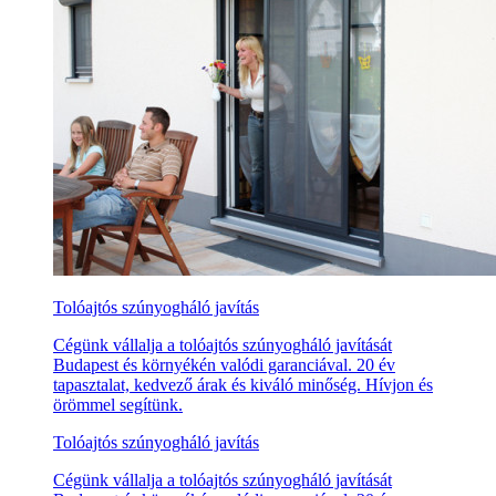
Tolóajtós szúnyogháló javítás
Cégünk vállalja a tolóajtós szúnyogháló javítását
Budapest és környékén valódi garanciával. 20 év
tapasztalat, kedvező árak és kiváló minőség. Hívjon és
örömmel segítünk.
Tolóajtós szúnyogháló javítás
Cégünk vállalja a tolóajtós szúnyogháló javítását