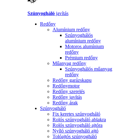
Szúnyogháló
javítás
Redőny
Alumínium redőny
Szúnyoghálós
alumínium redőny
Motoros alumínium
redőny
Prémium redőny
Műanyag redőny
Szúnyoghálós műanyag
redőny
Redőny garázskapu
Redőnymotor
Redőny szerelés
Redőny javítás
Redőny árak
Szúnyogháló
Fix keretes szúnyogháló
Rolós szúnyogháló ablakra
Rolós szúnyogháló ajtóra
Nyíló szúnyogháló ajtó
Tolóajtós szúnyogháló