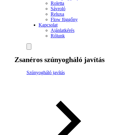
Roletta
Sávroló
Reluxa
Flow függőny
Kapcsolat
Ajánlatkérés
Rólunk
Zsanéros szúnyogháló javítás
Szúnyogháló javítás