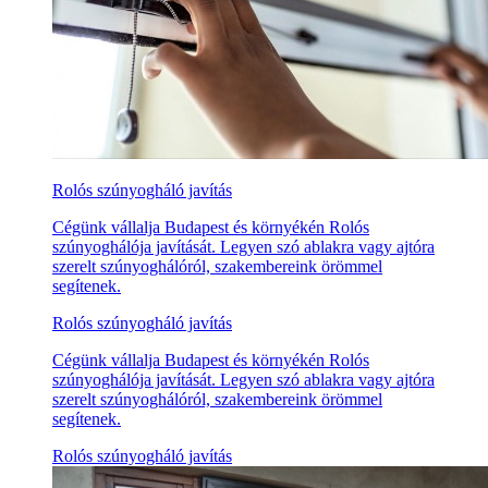
Rolós szúnyogháló javítás
Cégünk vállalja Budapest és környékén Rolós
szúnyoghálója javítását. Legyen szó ablakra vagy ajtóra
szerelt szúnyoghálóról, szakembereink örömmel
segítenek.
Rolós szúnyogháló javítás
Cégünk vállalja Budapest és környékén Rolós
szúnyoghálója javítását. Legyen szó ablakra vagy ajtóra
szerelt szúnyoghálóról, szakembereink örömmel
segítenek.
Rolós szúnyogháló javítás