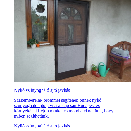
Nyíló szúnyogháló ajtó javítás
Szakembereink örömmel segítenek önnek nyíló
szúnyogháló ajtó javítása kapcsán Budapest és
környékén. Hívjon minket és mondja el nekünk, hogy
miben segíthetünk.
Nyíló szúnyogháló ajtó javítás