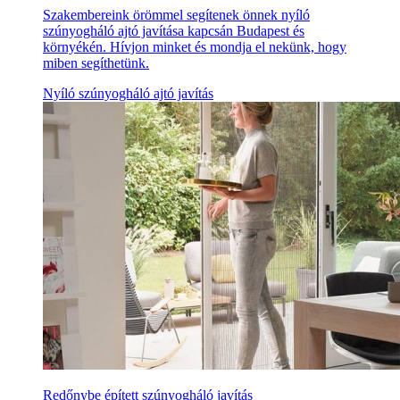
Szakembereink örömmel segítenek önnek nyíló
szúnyogháló ajtó javítása kapcsán Budapest és
környékén. Hívjon minket és mondja el nekünk, hogy
miben segíthetünk.
Nyíló szúnyogháló ajtó javítás
Redőnybe épített szúnyogháló javítás