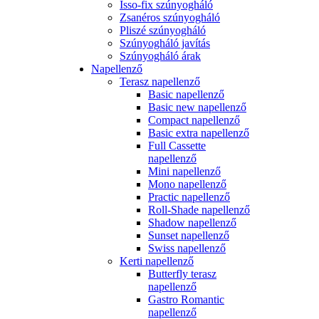
Isso-fix szúnyogháló
Zsanéros szúnyogháló
Pliszé szúnyogháló
Szúnyogháló javítás
Szúnyogháló árak
Napellenző
Terasz napellenző
Basic napellenző
Basic new napellenző
Compact napellenző
Basic extra napellenző
Full Cassette
napellenző
Mini napellenző
Mono napellenző
Practic napellenző
Roll-Shade napellenző
Shadow napellenző
Sunset napellenző
Swiss napellenző
Kerti napellenző
Butterfly terasz
napellenző
Gastro Romantic
napellenző