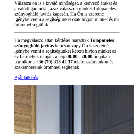
Válassza ön is a kiváló minőséget, a kedvező árakat és
a valódi garanciát, azaz válasszon minket Tolópaneles
szúnyogháló javítás kapcsán. Ha Ön is szeretné
igénybe venni a segítségünket csak hívjon minket és mi
örömmel segítünk.
Ha megválaszolatlan kérdései maradtak
Tolópaneles
szúnyogháló javítás
kapcsán vagy Ön is szeretné
igénybe venni a segítségünket kérem hívjon minket az
év bármelyik napján, a nap
08:00 - 20:00
órájában
bármikor a
+36 (70) 313 42 37
telefonszámunkon és
szakembereink örömmel segítenek.
Ajánlatkérés