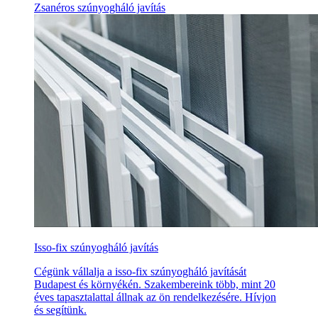
Zsanéros szúnyogháló javítás
Isso-fix szúnyogháló javítás
Cégünk vállalja a isso-fix szúnyogháló javítását
Budapest és környékén. Szakembereink több, mint 20
éves tapasztalattal állnak az ön rendelkezésére. Hívjon
és segítünk.