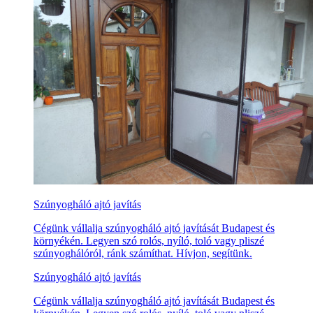
Szúnyogháló ajtó javítás
Cégünk vállalja szúnyogháló ajtó javítását Budapest és
környékén. Legyen szó rolós, nyíló, toló vagy pliszé
szúnyoghálóról, ránk számíthat. Hívjon, segítünk.
Szúnyogháló ajtó javítás
Cégünk vállalja szúnyogháló ajtó javítását Budapest és