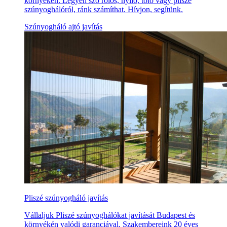
környékén. Legyen szó rolós, nyíló, toló vagy pliszé
szúnyoghálóról, ránk számíthat. Hívjon, segítünk.
Szúnyogháló ajtó javítás
Pliszé szúnyogháló javítás
Vállaljuk Pliszé szúnyoghálókat javítását Budapest és
környékén valódi garanciával. Szakembereink 20 éves