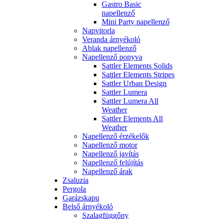
Gastro Basic
napellenző
Mini Party napellenző
Napvitorla
Veranda árnyékoló
Ablak napellenző
Napellenző ponyva
Sattler Elements Solids
Sattler Elements Stripes
Sattler Urban Design
Sattler Lumera
Sattler Lumera All
Weather
Sattler Elements All
Weather
Napellenző érzékelők
Napellenző motor
Napellenző javítás
Napellenző felújítás
Napellenző árak
Zsaluzia
Pergola
Garázskapu
Belső árnyékoló
Szalagfüggőny