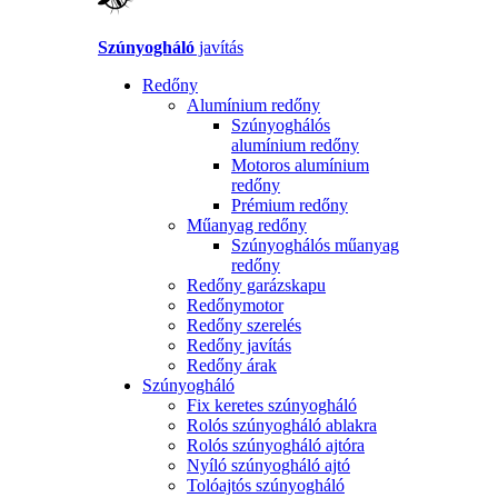
Szúnyogháló
javítás
Redőny
Alumínium redőny
Szúnyoghálós
alumínium redőny
Motoros alumínium
redőny
Prémium redőny
Műanyag redőny
Szúnyoghálós műanyag
redőny
Redőny garázskapu
Redőnymotor
Redőny szerelés
Redőny javítás
Redőny árak
Szúnyogháló
Fix keretes szúnyogháló
Rolós szúnyogháló ablakra
Rolós szúnyogháló ajtóra
Nyíló szúnyogháló ajtó
Tolóajtós szúnyogháló