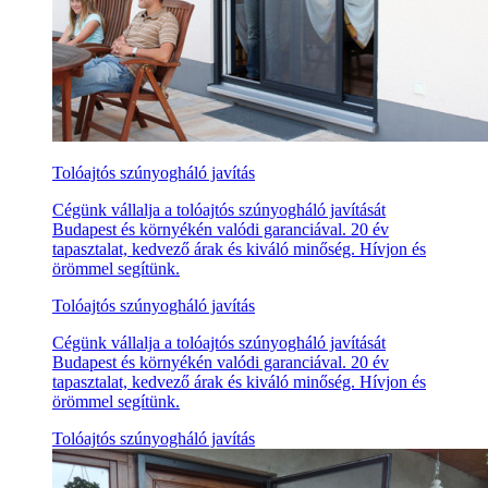
Tolóajtós szúnyogháló javítás
Cégünk vállalja a tolóajtós szúnyogháló javítását
Budapest és környékén valódi garanciával. 20 év
tapasztalat, kedvező árak és kiváló minőség. Hívjon és
örömmel segítünk.
Tolóajtós szúnyogháló javítás
Cégünk vállalja a tolóajtós szúnyogháló javítását
Budapest és környékén valódi garanciával. 20 év
tapasztalat, kedvező árak és kiváló minőség. Hívjon és
örömmel segítünk.
Tolóajtós szúnyogháló javítás