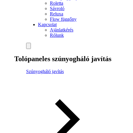
Roletta
Sávroló
Reluxa
Flow függőny
Kapcsolat
Ajánlatkérés
Rólunk
Tolópaneles szúnyogháló javítás
Szúnyogháló javítás