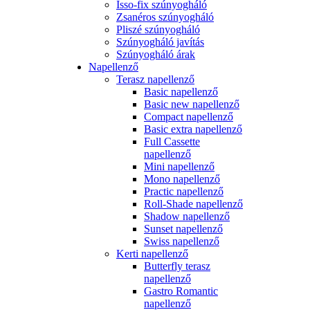
Isso-fix szúnyogháló
Zsanéros szúnyogháló
Pliszé szúnyogháló
Szúnyogháló javítás
Szúnyogháló árak
Napellenző
Terasz napellenző
Basic napellenző
Basic new napellenző
Compact napellenző
Basic extra napellenző
Full Cassette
napellenző
Mini napellenző
Mono napellenző
Practic napellenző
Roll-Shade napellenző
Shadow napellenző
Sunset napellenző
Swiss napellenző
Kerti napellenző
Butterfly terasz
napellenző
Gastro Romantic
napellenző