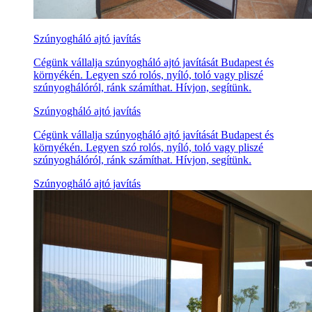
Szúnyogháló ajtó javítás
Cégünk vállalja szúnyogháló ajtó javítását Budapest és
környékén. Legyen szó rolós, nyíló, toló vagy pliszé
szúnyoghálóról, ránk számíthat. Hívjon, segítünk.
Szúnyogháló ajtó javítás
Cégünk vállalja szúnyogháló ajtó javítását Budapest és
környékén. Legyen szó rolós, nyíló, toló vagy pliszé
szúnyoghálóról, ránk számíthat. Hívjon, segítünk.
Szúnyogháló ajtó javítás