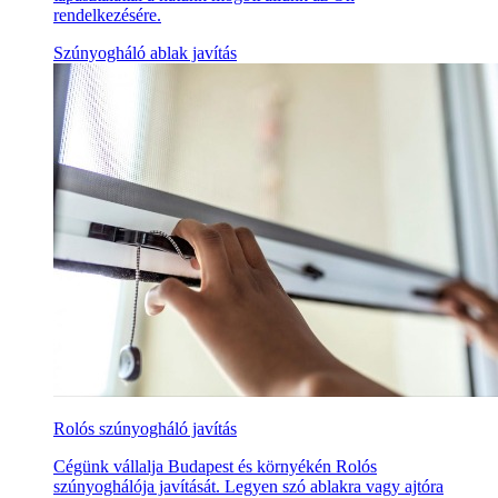
rendelkezésére.
Szúnyogháló ablak javítás
Rolós szúnyogháló javítás
Cégünk vállalja Budapest és környékén Rolós
szúnyoghálója javítását. Legyen szó ablakra vagy ajtóra