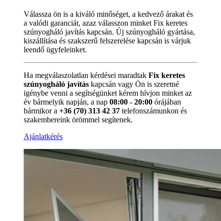
Válassza ön is a kiváló minőséget, a kedvező árakat és
a valódi garanciát, azaz válasszon minket Fix keretes
szúnyogháló javítás kapcsán. Új szúnyogháló gyártása,
kiszállítása és szakszerű felszerelése kapcsán is várjuk
leendő ügyfeleinket.
Ha megválaszolatlan kérdései maradtak
Fix keretes
szúnyogháló javítás
kapcsán vagy Ön is szeretné
igénybe venni a segítségünket kérem hívjon minket az
év bármelyik napján, a nap
08:00 - 20:00
órájában
bármikor a
+36 (70) 313 42 37
telefonszámunkon és
szakembereink örömmel segítenek.
Ajánlatkérés