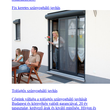
Fix keretes szúnyogháló javítás
Tolóajtós szúnyogháló javítás
Cégünk vállalja a tolóajtós szúnyogháló javítását
Budapest és környékén valódi garanciával. 20 év
tapasztalat, kedvező árak és kiváló minőség. Hívjon és