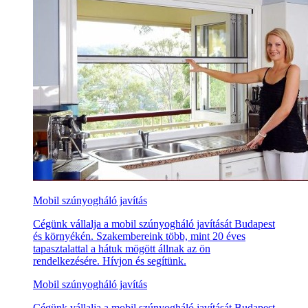
Mobil szúnyogháló javítás
Cégünk vállalja a mobil szúnyogháló javítását Budapest
és környékén. Szakembereink több, mint 20 éves
tapasztalattal a hátuk mögött állnak az ön
rendelkezésére. Hívjon és segítünk.
Mobil szúnyogháló javítás
Cégünk vállalja a mobil szúnyogháló javítását Budapest