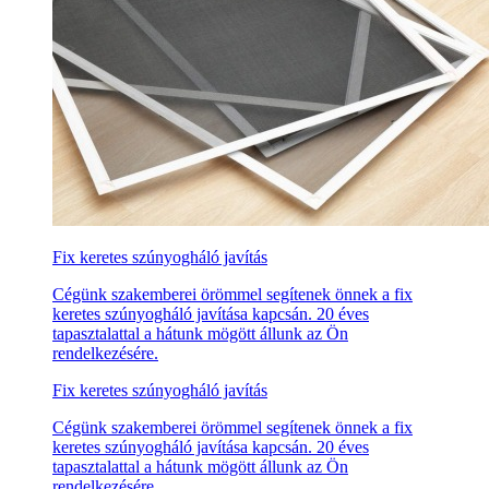
Fix keretes szúnyogháló javítás
Cégünk szakemberei örömmel segítenek önnek a fix
keretes szúnyogháló javítása kapcsán. 20 éves
tapasztalattal a hátunk mögött állunk az Ön
rendelkezésére.
Fix keretes szúnyogháló javítás
Cégünk szakemberei örömmel segítenek önnek a fix
keretes szúnyogháló javítása kapcsán. 20 éves
tapasztalattal a hátunk mögött állunk az Ön
rendelkezésére.