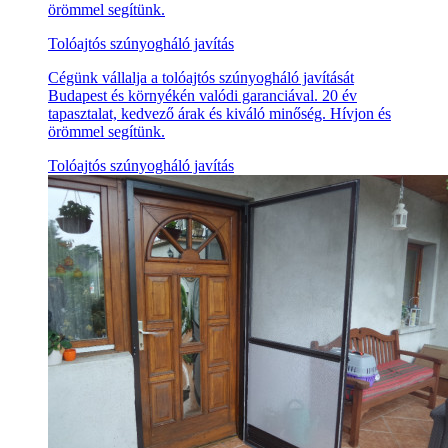
örömmel segítünk.
Tolóajtós szúnyogháló javítás
Cégünk vállalja a tolóajtós szúnyogháló javítását
Budapest és környékén valódi garanciával. 20 év
tapasztalat, kedvező árak és kiváló minőség. Hívjon és
örömmel segítünk.
Tolóajtós szúnyogháló javítás