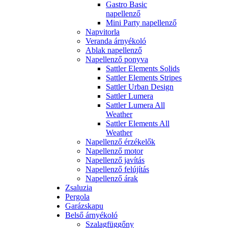
Gastro Basic
napellenző
Mini Party napellenző
Napvitorla
Veranda árnyékoló
Ablak napellenző
Napellenző ponyva
Sattler Elements Solids
Sattler Elements Stripes
Sattler Urban Design
Sattler Lumera
Sattler Lumera All
Weather
Sattler Elements All
Weather
Napellenző érzékelők
Napellenző motor
Napellenző javítás
Napellenző felújítás
Napellenző árak
Zsaluzia
Pergola
Garázskapu
Belső árnyékoló
Szalagfüggőny