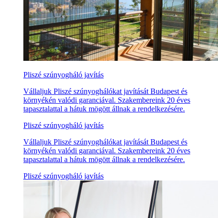
Pliszé szúnyogháló javítás
Vállaljuk Pliszé szúnyoghálókat javítását Budapest és
környékén valódi garanciával. Szakembereink 20 éves
tapasztalattal a hátuk mögött állnak a rendelkezésére.
Pliszé szúnyogháló javítás
Vállaljuk Pliszé szúnyoghálókat javítását Budapest és
környékén valódi garanciával. Szakembereink 20 éves
tapasztalattal a hátuk mögött állnak a rendelkezésére.
Pliszé szúnyogháló javítás