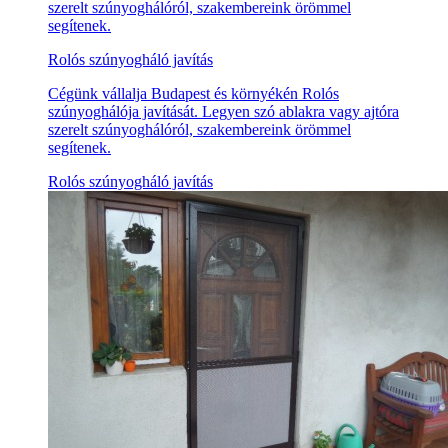
szerelt szúnyoghálóról, szakembereink örömmel
segítenek.
Rolós szúnyogháló javítás
Cégünk vállalja Budapest és környékén Rolós
szúnyoghálója javítását. Legyen szó ablakra vagy ajtóra
szerelt szúnyoghálóról, szakembereink örömmel
segítenek.
Rolós szúnyogháló javítás