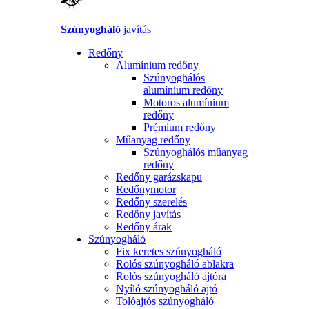
Szúnyogháló
javítás
Redőny
Alumínium redőny
Szúnyoghálós
alumínium redőny
Motoros alumínium
redőny
Prémium redőny
Műanyag redőny
Szúnyoghálós műanyag
redőny
Redőny garázskapu
Redőnymotor
Redőny szerelés
Redőny javítás
Redőny árak
Szúnyogháló
Fix keretes szúnyogháló
Rolós szúnyogháló ablakra
Rolós szúnyogháló ajtóra
Nyíló szúnyogháló ajtó
Tolóajtós szúnyogháló