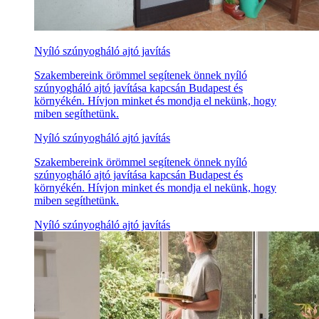
Nyíló szúnyogháló ajtó javítás
Szakembereink örömmel segítenek önnek nyíló
szúnyogháló ajtó javítása kapcsán Budapest és
környékén. Hívjon minket és mondja el nekünk, hogy
miben segíthetünk.
Nyíló szúnyogháló ajtó javítás
Szakembereink örömmel segítenek önnek nyíló
szúnyogháló ajtó javítása kapcsán Budapest és
környékén. Hívjon minket és mondja el nekünk, hogy
miben segíthetünk.
Nyíló szúnyogháló ajtó javítás