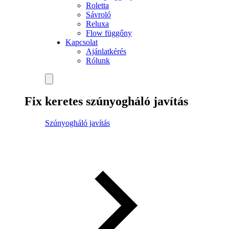
Roletta
Sávroló
Reluxa
Flow függőny
Kapcsolat
Ajánlatkérés
Rólunk
Fix keretes szúnyogháló javítás
Szúnyogháló javítás