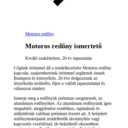
Motoros redőny
Motoros redőny ismertető
Kiváló szakértelem, 20 év tapasztalat
Cégünk örömmel áll a rendelkezésére Motoros redőny
kapcsán, szakembereink örömmel segítenek önnek
Budapest és környékén. 20 éve dolgozzunk az
árnyékolás területén, éljen a valódi tapasztalattal és
válasszon minket.
Ismerje meg a redőnyök prémium szegmensét, az
alumínium redőnyöket. Az alumínium redőnyünk igen
strapabíró, megjelenése esztétikus, tapintásuk és
működésük valóban prémium érzetet ad. A beépített
redőnymotorjaink rendelhetők távirányítós vagy
kapcsolós vezérléssel, de beköthető okosotthon