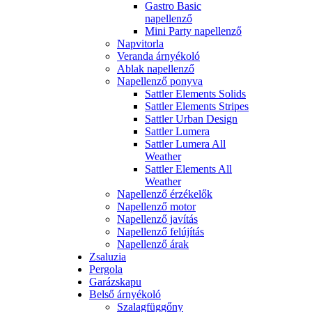
Gastro Basic
napellenző
Mini Party napellenző
Napvitorla
Veranda árnyékoló
Ablak napellenző
Napellenző ponyva
Sattler Elements Solids
Sattler Elements Stripes
Sattler Urban Design
Sattler Lumera
Sattler Lumera All
Weather
Sattler Elements All
Weather
Napellenző érzékelők
Napellenző motor
Napellenző javítás
Napellenző felújítás
Napellenző árak
Zsaluzia
Pergola
Garázskapu
Belső árnyékoló
Szalagfüggőny