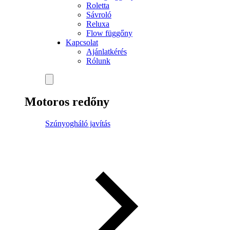
Roletta
Sávroló
Reluxa
Flow függőny
Kapcsolat
Ajánlatkérés
Rólunk
Motoros redőny
Szúnyogháló javítás