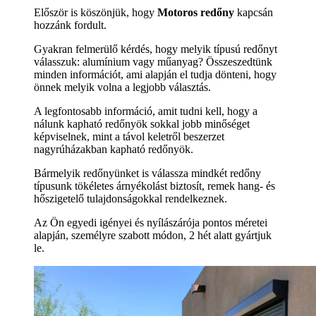
Először is köszönjük, hogy
Motoros redőny
kapcsán
hozzánk fordult.
Gyakran felmerülő kérdés, hogy melyik típusú redőnyt
válasszuk: alumínium vagy műanyag? Összeszedtünk
minden információt, ami alapján el tudja dönteni, hogy
önnek melyik volna a legjobb választás.
A legfontosabb információ, amit tudni kell, hogy a
nálunk kapható redőnyök sokkal jobb minőséget
képviselnek, mint a távol keletről beszerzet
nagyrúházakban kapható redőnyök.
Bármelyik redőnyünket is válassza mindkét redőny
típusunk tökéletes árnyékolást biztosít, remek hang- és
hőszigetelő tulajdonságokkal rendelkeznek.
Az Ön egyedi igényei és nyílászárója pontos méretei
alapján, személyre szabott módon, 2 hét alatt gyártjuk
le.