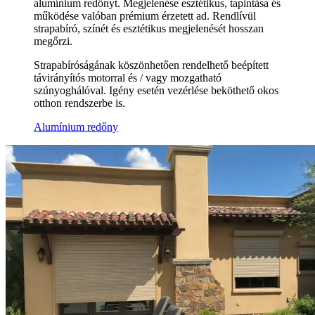
alumínium redőnyt. Megjelenése esztétikus, tapintása és
működése valóban prémium érzetett ad. Rendlívül
strapabíró, színét és esztétikus megjelenését hosszan
megőrzi.
Strapabíróságának köszönhetően rendelhető beépített
távirányítós motorral és / vagy mozgatható
szúnyoghálóval. Igény esetén vezérlése beköthető okos
otthon rendszerbe is.
Alumínium redőny