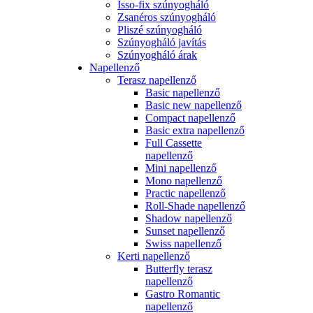
Isso-fix szúnyogháló
Zsanéros szúnyogháló
Pliszé szúnyogháló
Szúnyogháló javítás
Szúnyogháló árak
Napellenző
Terasz napellenző
Basic napellenző
Basic new napellenző
Compact napellenző
Basic extra napellenző
Full Cassette
napellenző
Mini napellenző
Mono napellenző
Practic napellenző
Roll-Shade napellenző
Shadow napellenző
Sunset napellenző
Swiss napellenző
Kerti napellenző
Butterfly terasz
napellenző
Gastro Romantic
napellenző