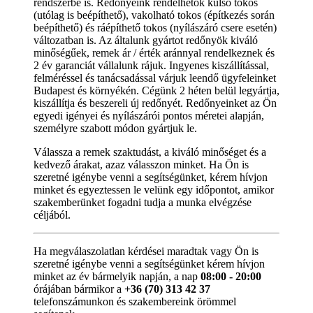
rendszerbe is. Redőnyeink rendelhetők külső tokos
(utólag is beépíthető), vakolható tokos (építkezés során
beépíthető) és ráépíthető tokos (nyílászáró csere esetén)
változatban is. Az általunk gyártot redőnyök kiváló
minőségűek, remek ár / érték aránnyal rendelkeznek és
2 év garanciát vállalunk rájuk. Ingyenes kiszállítással,
felméréssel és tanácsadással várjuk leendő ügyfeleinket
Budapest és környékén. Cégünk 2 héten belül legyártja,
kiszállítja és beszereli új redőnyét. Redőnyeinket az Ön
egyedi igényei és nyílászárói pontos méretei alapján,
személyre szabott módon gyártjuk le.
Válassza a remek szaktudást, a kiváló minőséget és a
kedvező árakat, azaz válasszon minket. Ha Ön is
szeretné igénybe venni a segítségünket, kérem hívjon
minket és egyeztessen le velünk egy időpontot, amikor
szakemberünket fogadni tudja a munka elvégzése
céljából.
Ha megválaszolatlan kérdései maradtak vagy Ön is
szeretné igénybe venni a segítségünket kérem hívjon
minket az év bármelyik napján, a nap
08:00 - 20:00
órájában bármikor a
+36 (70) 313 42 37
telefonszámunkon és szakembereink örömmel