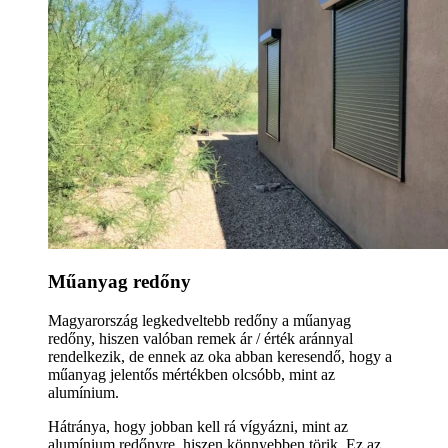
Műanyag redőny
Magyarország legkedveltebb redőny a műanyag
redőny, hiszen valóban remek ár / érték aránnyal
rendelkezik, de ennek az oka abban keresendő, hogy a
műanyag jelentős mértékben olcsóbb, mint az
alumínium.
Hátránya, hogy jobban kell rá vígyázni, mint az
alumínium redőnyre, hiszen könnyebben törik. Ez az