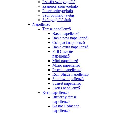
Isso-fix szúnyogháló
Zsanéros szúnyogháló
Pliszé szúnyogháló
Szúnyogháló javítás
Szúnyogháló árak
Napellenző
Terasz napellenző
Basic napellenző
Basic new napellenző
Compact napellenző
Basic extra napellenző
Full Cassette
napellenző
Mini napellenző
Mono napellenző
Practic napellenző
Roll-Shade napellenző
Shadow napellenző
Sunset napellenző
Swiss napellenző
Kerti napellenző
Butterfly terasz
napellenző
Gastro Romantic
napellenző