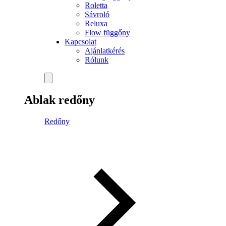
Roletta
Sávroló
Reluxa
Flow függőny
Kapcsolat
Ajánlatkérés
Rólunk
Ablak redőny
Redőny