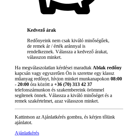
Kedvező árak
Redőnyeink nem csak kiváló minőségűek,
de remek ár / érték aránnyal is
rendelkeznek. Válassza a kedvező árakat,
válasszon minket.
Ha megválaszolatlan kérdései maradtak
Ablak redőny
kapcsán vagy egyszerűen Ön is szeretne egy klassz
műanyag redőnyt, hívjon minket munkanapokon
08:00
- 20:00
óra között a
+36 (70) 313 42 37
telefonszámunkon és szakembereink örömmel
segítenek önnek. Válassza a kiváló minőséget és a
remek szakértelmet, azaz válasszon minket.
Kattintson az Ajánlatkérés gombra, és kérjen tőlünk
ajánlatot.
Ajánlatkérés