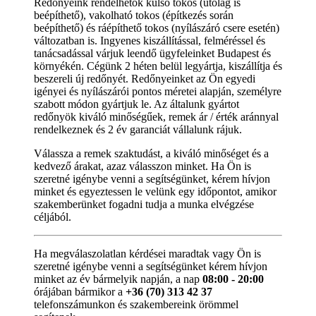
Redőnyeink rendelhetők külső tokos (utólag is
beépíthető), vakolható tokos (építkezés során
beépíthető) és ráépíthető tokos (nyílászáró csere esetén)
változatban is. Ingyenes kiszállítással, felméréssel és
tanácsadással várjuk leendő ügyfeleinket Budapest és
környékén. Cégünk 2 héten belül legyártja, kiszállítja és
beszereli új redőnyét. Redőnyeinket az Ön egyedi
igényei és nyílászárói pontos méretei alapján, személyre
szabott módon gyártjuk le. Az általunk gyártot
redőnyök kiváló minőségűek, remek ár / érték aránnyal
rendelkeznek és 2 év garanciát vállalunk rájuk.
Válassza a remek szaktudást, a kiváló minőséget és a
kedvező árakat, azaz válasszon minket. Ha Ön is
szeretné igénybe venni a segítségünket, kérem hívjon
minket és egyeztessen le velünk egy időpontot, amikor
szakemberünket fogadni tudja a munka elvégzése
céljából.
Ha megválaszolatlan kérdései maradtak vagy Ön is
szeretné igénybe venni a segítségünket kérem hívjon
minket az év bármelyik napján, a nap
08:00 - 20:00
órájában bármikor a
+36 (70) 313 42 37
telefonszámunkon és szakembereink örömmel