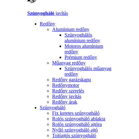
Szúnyogháló
javítás
Redőny
Alumínium redőny
Szúnyoghálós
alumínium redőny
Motoros alumínium
redőny
Prémium redőny
Műanyag redőny
Szúnyoghálós műanyag
redőny
Redőny garázskapu
Redőnymotor
Redőny szerelés
Redőny javítás
Redőny árak
Szúnyogháló
Fix keretes szúnyogháló
Rolós szúnyogháló ablakra
Rolós szúnyogháló ajtóra
Nyíló szúnyogháló ajtó
Tolóajtós szúnyogháló