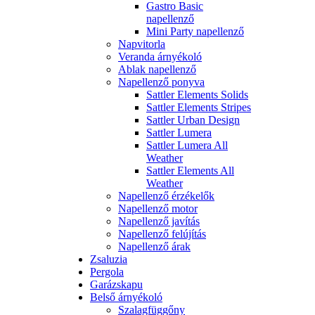
Gastro Basic
napellenző
Mini Party napellenző
Napvitorla
Veranda árnyékoló
Ablak napellenző
Napellenző ponyva
Sattler Elements Solids
Sattler Elements Stripes
Sattler Urban Design
Sattler Lumera
Sattler Lumera All
Weather
Sattler Elements All
Weather
Napellenző érzékelők
Napellenző motor
Napellenző javítás
Napellenző felújítás
Napellenző árak
Zsaluzia
Pergola
Garázskapu
Belső árnyékoló
Szalagfüggőny