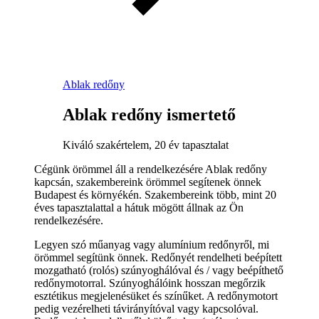
Ablak redőny
Ablak redőny ismertető
Kiváló szakértelem, 20 év tapasztalat
Cégünk örömmel áll a rendelkezésére Ablak redőny
kapcsán, szakembereink örömmel segítenek önnek
Budapest és környékén. Szakembereink több, mint 20
éves tapasztalattal a hátuk mögött állnak az Ön
rendelkezésére.
Legyen szó műanyag vagy alumínium redőnyről, mi
örömmel segítünk önnek. Redőnyét rendelheti beépített
mozgatható (rolós) szúnyoghálóval és / vagy beépíthető
redőnymotorral. Szúnyoghálóink hosszan megőrzik
esztétikus megjelenésüket és színűket. A redőnymotort
pedig vezérelheti távirányítóval vagy kapcsolóval.