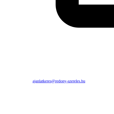
ajanlatkeres@redony-szereles.hu