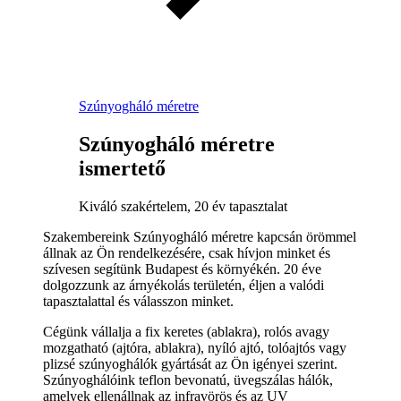
Szúnyogháló méretre
Szúnyogháló méretre
ismertető
Kiváló szakértelem, 20 év tapasztalat
Szakembereink Szúnyogháló méretre kapcsán örömmel
állnak az Ön rendelkezésére, csak hívjon minket és
szívesen segítünk Budapest és környékén. 20 éve
dolgozzunk az árnyékolás területén, éljen a valódi
tapasztalattal és válasszon minket.
Cégünk vállalja a fix keretes (ablakra), rolós avagy
mozgatható (ajtóra, ablakra), nyíló ajtó, tolóajtós vagy
plizsé szúnyoghálók gyártását az Ön igényei szerint.
Szúnyoghálóink teflon bevonatú, üvegszálas hálók,
amelyek ellenállnak az infravörös és az UV