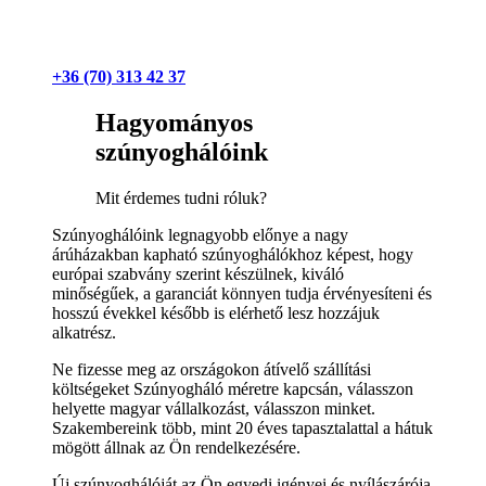
+36 (70) 313 42 37
Hagyományos
szúnyoghálóink
Mit érdemes tudni róluk?
Szúnyoghálóink legnagyobb előnye a nagy
árúházakban kapható szúnyoghálókhoz képest, hogy
európai szabvány szerint készülnek, kiváló
minőségűek, a garanciát könnyen tudja érvényesíteni és
hosszú évekkel később is elérhető lesz hozzájuk
alkatrész.
Ne fizesse meg az országokon átívelő szállítási
költségeket Szúnyogháló méretre kapcsán, válasszon
helyette magyar vállalkozást, válasszon minket.
Szakembereink több, mint 20 éves tapasztalattal a hátuk
mögött állnak az Ön rendelkezésére.
Új szúnyoghálóját az Ön egyedi igényei és nyílászárója