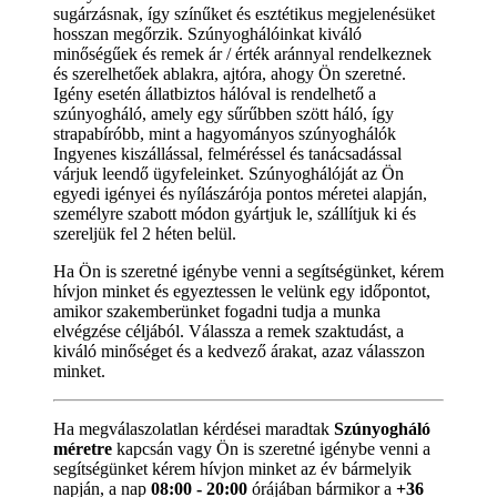
sugárzásnak, így színűket és esztétikus megjelenésüket
hosszan megőrzik. Szúnyoghálóinkat kiváló
minőségűek és remek ár / érték aránnyal rendelkeznek
és szerelhetőek ablakra, ajtóra, ahogy Ön szeretné.
Igény esetén állatbiztos hálóval is rendelhető a
szúnyogháló, amely egy sűrűbben szött háló, így
strapabíróbb, mint a hagyományos szúnyoghálók
Ingyenes kiszállással, felméréssel és tanácsadással
várjuk leendő ügyfeleinket. Szúnyoghálóját az Ön
egyedi igényei és nyílászárója pontos méretei alapján,
személyre szabott módon gyártjuk le, szállítjuk ki és
szereljük fel 2 héten belül.
Ha Ön is szeretné igénybe venni a segítségünket, kérem
hívjon minket és egyeztessen le velünk egy időpontot,
amikor szakemberünket fogadni tudja a munka
elvégzése céljából. Válassza a remek szaktudást, a
kiváló minőséget és a kedvező árakat, azaz válasszon
minket.
Ha megválaszolatlan kérdései maradtak
Szúnyogháló
méretre
kapcsán vagy Ön is szeretné igénybe venni a
segítségünket kérem hívjon minket az év bármelyik
napján, a nap
08:00 - 20:00
órájában bármikor a
+36