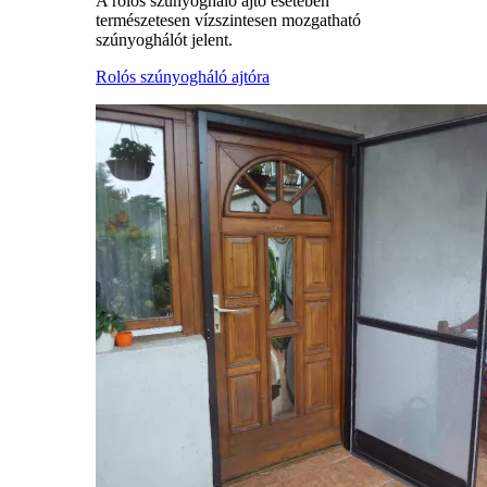
A rolós szúnyogháló ajtó esetében
természetesen vízszintesen mozgatható
szúnyoghálót jelent.
Rolós szúnyogháló ajtóra