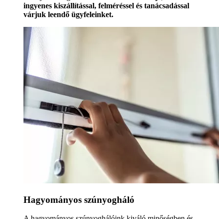
ingyenes kiszállítással, felméréssel és tanácsadással
várjuk leendő ügyfeleinket.
Hagyományos szúnyogháló
A hagyományos szúnyoghálóink kiváló minőségben és