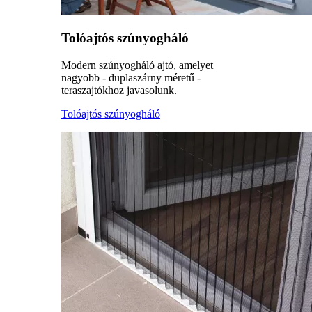
Tolóajtós szúnyogháló
Modern szúnyogháló ajtó, amelyet
nagyobb - duplaszárny méretű -
teraszajtókhoz javasolunk.
Tolóajtós szúnyogháló