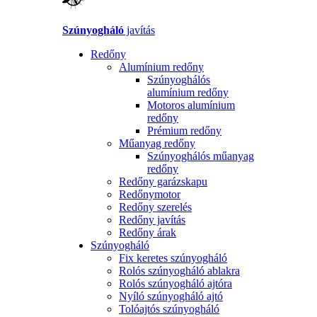
Szúnyogháló
javítás
Redőny
Alumínium redőny
Szúnyoghálós
alumínium redőny
Motoros alumínium
redőny
Prémium redőny
Műanyag redőny
Szúnyoghálós műanyag
redőny
Redőny garázskapu
Redőnymotor
Redőny szerelés
Redőny javítás
Redőny árak
Szúnyogháló
Fix keretes szúnyogháló
Rolós szúnyogháló ablakra
Rolós szúnyogháló ajtóra
Nyíló szúnyogháló ajtó
Tolóajtós szúnyogháló