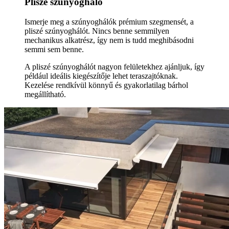
Pliszé szúnyogháló
Ismerje meg a szúnyoghálók prémium szegmensét, a
pliszé szúnyoghálót. Nincs benne semmilyen
mechanikus alkatrész, így nem is tudd meghibásodni
semmi sem benne.
A pliszé szúnyoghálót nagyon felületekhez ajánljuk, így
például ideális kiegészítője lehet teraszajtóknak.
Kezelése rendkívül könnyű és gyakorlatilag bárhol
megállítható.