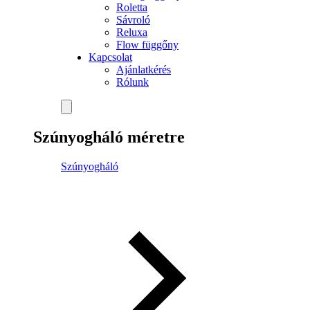
Roletta
Sávroló
Reluxa
Flow függőny
Kapcsolat
Ajánlatkérés
Rólunk
Szúnyogháló méretre
Szúnyogháló