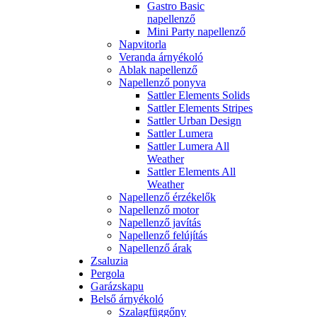
Gastro Basic
napellenző
Mini Party napellenző
Napvitorla
Veranda árnyékoló
Ablak napellenző
Napellenző ponyva
Sattler Elements Solids
Sattler Elements Stripes
Sattler Urban Design
Sattler Lumera
Sattler Lumera All
Weather
Sattler Elements All
Weather
Napellenző érzékelők
Napellenző motor
Napellenző javítás
Napellenző felújítás
Napellenző árak
Zsaluzia
Pergola
Garázskapu
Belső árnyékoló
Szalagfüggőny