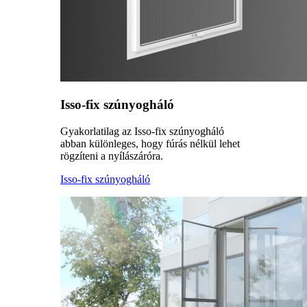
Isso-fix szúnyogháló
Gyakorlatilag az Isso-fix szúnyogháló
abban különleges, hogy fúrás nélkül lehet
rögzíteni a nyílászáróra.
Isso-fix szúnyogháló