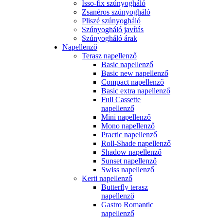
Isso-fix szúnyogháló
Zsanéros szúnyogháló
Pliszé szúnyogháló
Szúnyogháló javítás
Szúnyogháló árak
Napellenző
Terasz napellenző
Basic napellenző
Basic new napellenző
Compact napellenző
Basic extra napellenző
Full Cassette
napellenző
Mini napellenző
Mono napellenző
Practic napellenző
Roll-Shade napellenző
Shadow napellenző
Sunset napellenző
Swiss napellenző
Kerti napellenző
Butterfly terasz
napellenző
Gastro Romantic
napellenző