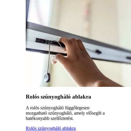
Rolós szúnyogháló ablakra
A rolós szúnyogháló függőlegesen
mozgatható szúnyogháló, amely elősegíti a
hatékonyabb szellőztetést.
Rolós szúnyogháló ablakra