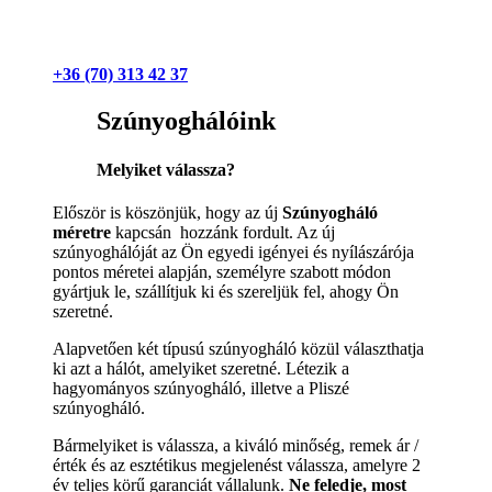
+36 (70) 313 42 37
Szúnyoghálóink
Melyiket válassza?
Először is köszönjük, hogy az új
Szúnyogháló
méretre
kapcsán hozzánk fordult. Az új
szúnyoghálóját az Ön egyedi igényei és nyílászárója
pontos méretei alapján, személyre szabott módon
gyártjuk le, szállítjuk ki és szereljük fel, ahogy Ön
szeretné.
Alapvetően két típusú szúnyogháló közül választhatja
ki azt a hálót, amelyiket szeretné. Létezik a
hagyományos szúnyogháló, illetve a Pliszé
szúnyogháló.
Bármelyiket is válassza, a kiváló minőség, remek ár /
érték és az esztétikus megjelenést válassza, amelyre 2
év teljes körű garanciát vállalunk.
Ne feledje, most