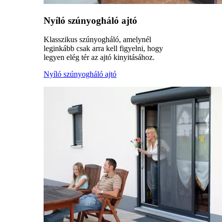
Nyíló szúnyogháló ajtó
Klasszikus szúnyogháló, amelynél
leginkább csak arra kell figyelni, hogy
legyen elég tér az ajtó kinyitásához.
Nyíló szúnyogháló ajtó