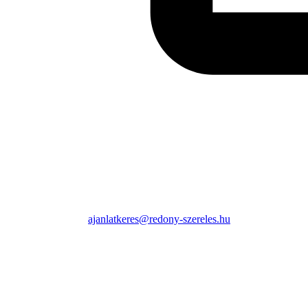
ajanlatkeres@redony-szereles.hu