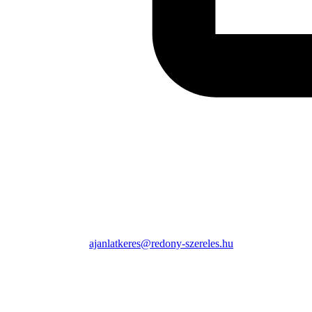
ajanlatkeres@redony-szereles.hu