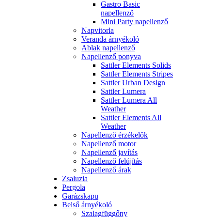
Gastro Basic
napellenző
Mini Party napellenző
Napvitorla
Veranda árnyékoló
Ablak napellenző
Napellenző ponyva
Sattler Elements Solids
Sattler Elements Stripes
Sattler Urban Design
Sattler Lumera
Sattler Lumera All
Weather
Sattler Elements All
Weather
Napellenző érzékelők
Napellenző motor
Napellenző javítás
Napellenző felújítás
Napellenző árak
Zsaluzia
Pergola
Garázskapu
Belső árnyékoló
Szalagfüggőny