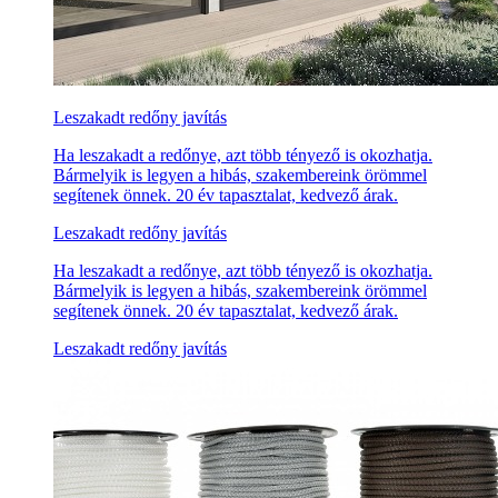
Leszakadt redőny javítás
Ha leszakadt a redőnye, azt több tényező is okozhatja.
Bármelyik is legyen a hibás, szakembereink örömmel
segítenek önnek. 20 év tapasztalat, kedvező árak.
Leszakadt redőny javítás
Ha leszakadt a redőnye, azt több tényező is okozhatja.
Bármelyik is legyen a hibás, szakembereink örömmel
segítenek önnek. 20 év tapasztalat, kedvező árak.
Leszakadt redőny javítás