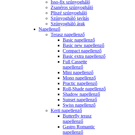
Isso-fix szúnyogháló
Zsanéros szúnyogháló
Pliszé szúnyogháló
Szúnyogháló javítás
Szúnyogháló árak
Napellenző
Terasz napellenző
Basic napellenző
Basic new napellenző
Compact napellenző
Basic extra napellenző
Full Cassette
napellenző
Mini napellenző
Mono napellenző
Practic napellenző
Roll-Shade napellenző
Shadow napellenző
Sunset napellenző
Swiss napellenző
Kerti napellenző
Butterfly terasz
napellenző
Gastro Romantic
napellenző