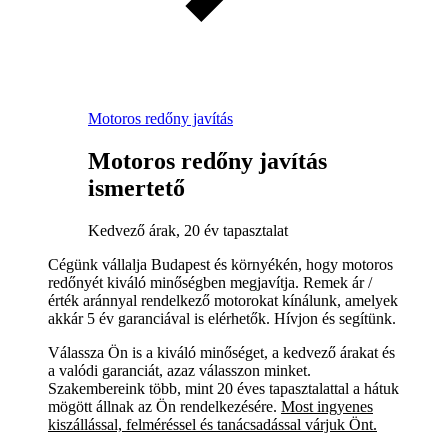
Motoros redőny javítás
Motoros redőny javítás
ismertető
Kedvező árak, 20 év tapasztalat
Cégünk vállalja Budapest és környékén, hogy motoros
redőnyét kiváló minőségben megjavítja. Remek ár /
érték aránnyal rendelkező motorokat kínálunk, amelyek
akkár 5 év garanciával is elérhetők. Hívjon és segítünk.
Válassza Ön is a kiváló minőséget, a kedvező árakat és
a valódi garanciát, azaz válasszon minket.
Szakembereink több, mint 20 éves tapasztalattal a hátuk
mögött állnak az Ön rendelkezésére.
Most ingyenes
kiszállással, felméréssel és tanácsadással várjuk Önt.