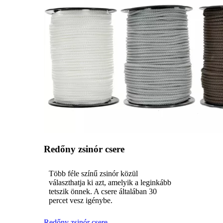
Redőny zsinór csere
Több féle színű zsinór közül
választhatja ki azt, amelyik a leginkább
tetszik önnek. A csere általában 30
percet vesz igénybe.
Redőny zsinór csere