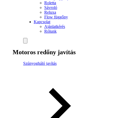
Roletta
Sávroló
Reluxa
Flow függőny
Kapcsolat
Ajánlatkérés
Rólunk
Motoros redőny javítás
Szúnyogháló javítás