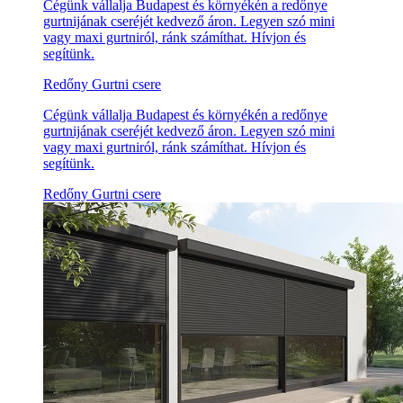
Cégünk vállalja Budapest és környékén a redőnye
gurtnijának cseréjét kedvező áron. Legyen szó mini
vagy maxi gurtniról, ránk számíthat. Hívjon és
segítünk.
Redőny Gurtni csere
Cégünk vállalja Budapest és környékén a redőnye
gurtnijának cseréjét kedvező áron. Legyen szó mini
vagy maxi gurtniról, ránk számíthat. Hívjon és
segítünk.
Redőny Gurtni csere