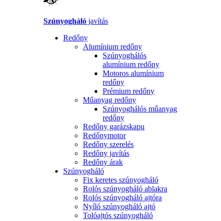
Szúnyogháló
javítás
Redőny
Alumínium redőny
Szúnyoghálós
alumínium redőny
Motoros alumínium
redőny
Prémium redőny
Műanyag redőny
Szúnyoghálós műanyag
redőny
Redőny garázskapu
Redőnymotor
Redőny szerelés
Redőny javítás
Redőny árak
Szúnyogháló
Fix keretes szúnyogháló
Rolós szúnyogháló ablakra
Rolós szúnyogháló ajtóra
Nyíló szúnyogháló ajtó
Tolóajtós szúnyogháló