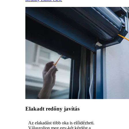
Elakadt redőny javítás
Az elakadást több oka is előidézheti.
Válaszoljon meg egy-két kérdést a