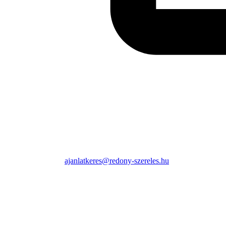
ajanlatkeres@redony-szereles.hu