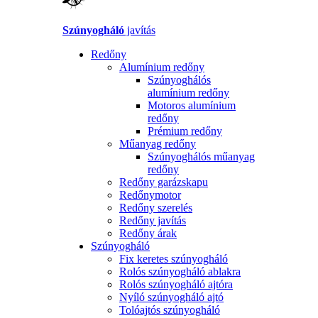
Szúnyogháló
javítás
Redőny
Alumínium redőny
Szúnyoghálós
alumínium redőny
Motoros alumínium
redőny
Prémium redőny
Műanyag redőny
Szúnyoghálós műanyag
redőny
Redőny garázskapu
Redőnymotor
Redőny szerelés
Redőny javítás
Redőny árak
Szúnyogháló
Fix keretes szúnyogháló
Rolós szúnyogháló ablakra
Rolós szúnyogháló ajtóra
Nyíló szúnyogháló ajtó
Tolóajtós szúnyogháló