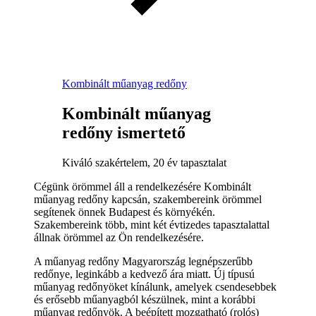
Kombinált műanyag redőny
Kombinált műanyag
redőny ismertető
Kiváló szakértelem, 20 év tapasztalat
Cégünk örömmel áll a rendelkezésére Kombinált
műanyag redőny kapcsán, szakembereink örömmel
segítenek önnek Budapest és környékén.
Szakembereink több, mint két évtizedes tapasztalattal
állnak örömmel az Ön rendelkezésére.
A műanyag redőny Magyarország legnépszerűbb
redőnye, leginkább a kedvező ára miatt. Új típusú
műanyag redőnyöket kínálunk, amelyek csendesebbek
és erősebb műanyagból készülnek, mint a korábbi
műanyag redőnyök. A beépített mozgatható (rolós)