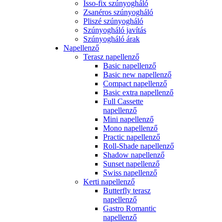
Isso-fix szúnyogháló
Zsanéros szúnyogháló
Pliszé szúnyogháló
Szúnyogháló javítás
Szúnyogháló árak
Napellenző
Terasz napellenző
Basic napellenző
Basic new napellenző
Compact napellenző
Basic extra napellenző
Full Cassette
napellenző
Mini napellenző
Mono napellenző
Practic napellenző
Roll-Shade napellenző
Shadow napellenző
Sunset napellenző
Swiss napellenző
Kerti napellenző
Butterfly terasz
napellenző
Gastro Romantic
napellenző