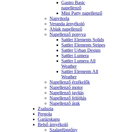
Gastro Basic
napellenző
Mini Party napellenző
Napvitorla
Veranda árnyékoló
Ablak napellenző
Napellenző ponyva
Sattler Elements Solids
Sattler Elements Stripes
Sattler Urban Design
Sattler Lumera
Sattler Lumera All
Weather
Sattler Elements All
Weather
Napellenző érzékelők
Napellenző motor
Napellenző javítás
Napellenző felújítás
Napellenző árak
Zsaluzia
Pergola
Garázskapu
Belső árnyékoló
Szalagfüggőny