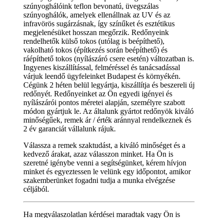
szúnyoghálóink teflon bevonatú, üvegszálas
szúnyoghálók, amelyek ellenállnak az UV és az
infravörös sugárzásnak, így színűket és esztétikus
megjelenésüket hosszan megőrzik. Redőnyeink
rendelhetők külső tokos (utólag is beépíthető),
vakolható tokos (építkezés során beépíthető) és
ráépíthető tokos (nyílászáró csere esetén) változatban is.
Ingyenes kiszállítással, felméréssel és tanácsadással
várjuk leendő ügyfeleinket Budapest és környékén.
Cégünk 2 héten belül legyártja, kiszállítja és beszereli új
redőnyét. Redőnyeinket az Ön egyedi igényei és
nyílászárói pontos méretei alapján, személyre szabott
módon gyártjuk le. Az általunk gyártot redőnyök kiváló
minőségűek, remek ár / érték aránnyal rendelkeznek és
2 év garanciát vállalunk rájuk.
Válassza a remek szaktudást, a kiváló minőséget és a
kedvező árakat, azaz válasszon minket. Ha Ön is
szeretné igénybe venni a segítségünket, kérem hívjon
minket és egyeztessen le velünk egy időpontot, amikor
szakemberünket fogadni tudja a munka elvégzése
céljából.
Ha megválaszolatlan kérdései maradtak vagy Ön is